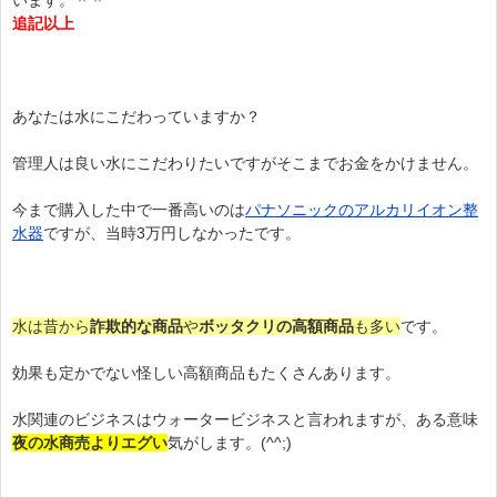
います。＾＾
追記以上
あなたは水にこだわっていますか？
管理人は良い水にこだわりたいですがそこまでお金をかけません。
今まで購入した中で一番高いのは
パナソニックのアルカリイオン整
水器
ですが、当時3万円しなかったです。
水は昔から
詐欺的な商品
や
ボッタクリの高額商品
も多い
です。
効果も定かでない怪しい高額商品もたくさんあります。
水関連のビジネスはウォータービジネスと言われますが、ある意味
夜の水商売よりエグい
気がします。(^^;)