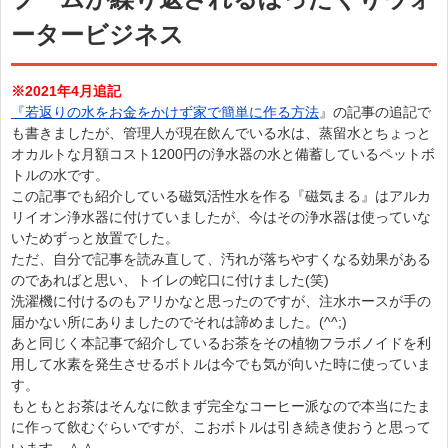
ータービジネス
※2021年4月追記
『若返りの水をお金をかけず家で簡単に作る方法
』の記事の追記で
も書きましたが、管理人が現在飲んでいる水は、蒸留水とちょっと
オカルトな月額コスト1200円の浄水器の水と備蓄しているペットボ
トルの水です。
この記事でも紹介している磁気活性水を作る『磁気まる』はアルカ
リイオン浄水器に付けていましたが、今はその浄水器は使っていな
いためずっと放置でした。
ただ、自分で記事を読み直して、汚れが落ちやすくなる効果がある
のであればと思い、トイレの蛇口に付けました(笑)
洗濯機に付けるのもアリかなと思ったのですが、注水ホースが手の
届かない所にありましたのでそれは諦めました。(^^;)
あと同じく本記事で紹介しているお茶をその植物フラボノイドを利
用して水素を発生させるボトルは今でも気が向いた時に使っていま
す。
もともとお茶はそんなに飲まず完全なコーヒー派なので本当にたま
に作って飲むぐらいですが、こおボトルは引き続き使おうと思って