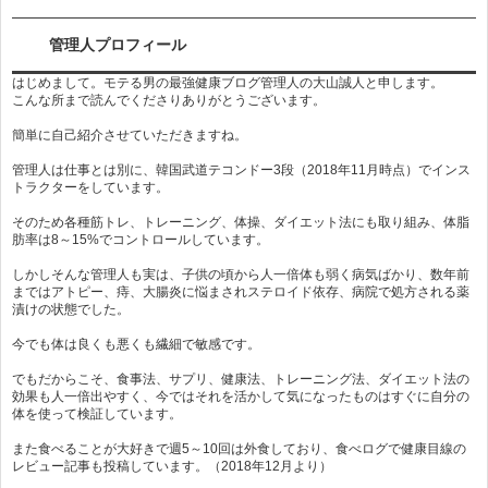
管理人プロフィール
はじめまして。モテる男の最強健康ブログ管理人の大山誠人と申します。
こんな所まで読んでくださりありがとうございます。
簡単に自己紹介させていただきますね。
管理人は仕事とは別に、韓国武道テコンドー3段（2018年11月時点）でインス
トラクターをしています。
そのため各種筋トレ、トレーニング、体操、ダイエット法にも取り組み、体脂
肪率は8～15%でコントロールしています。
しかしそんな管理人も実は、子供の頃から人一倍体も弱く病気ばかり、数年前
まではアトピー、痔、大腸炎に悩まされステロイド依存、病院で処方される薬
漬けの状態でした。
今でも体は良くも悪くも繊細で敏感です。
でもだからこそ、食事法、サプリ、健康法、トレーニング法、ダイエット法の
効果も人一倍出やすく、今ではそれを活かして気になったものはすぐに自分の
体を使って検証しています。
また食べることが大好きで週5～10回は外食しており、食べログで健康目線の
レビュー記事も投稿しています。（2018年12月より）