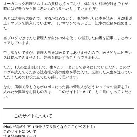
オーガニック料理ソムリエの資格も持っており、体に良い料理が好きですが、
時には好奇心から体に悪いものも食べたりしています(笑)
あとは読書も大好きで、お酒が飲めない分、晩酌替わりに本を読み、月20冊以
上アマゾンで購入しています。（アマゾンでもレビュー記事の投稿を始めまし
た）
当ブログではそんな管理人が自分の体を使って検証した内容を記事にまとめシ
ェアしています。
申し訳ないですが、管理人自身は医者ではありませんので、医学的なエビデン
スは提示できませんし、効果を保証することもできません。
ただ、1人の臨床例として、生きたデータとして参考にしていただき、このブ
ログを読んでくださる読者様が真の健康を手に入れ、充実した人生を送ってい
ただくためのお役に立てたら嬉しく思います。
なお、病弱で身も心もボロボロだった昔の管理人がどうやって今の健康を手に
入れたか興味をお持ちの方は、
「このサイトについて」
もご覧になってくださ
い。
このサイトについて
iHerb登録の仕方（海外サプリ買うならここがベスト！）
このサイトについて
読者登録解除ページ