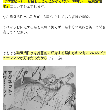
（13世紀～）、お金もほとんどかからない（980円）『磁気活性
水』
についてシェアします。
なお磁気活性水も科学的には証明されておらず賛否両論。
これからお伝えする話も真剣に捉えず、話半分の冗談と笑って聞き
流してください。
そもそも
磁気活性水を好意的に紹介する理由もキン肉マンのネプチ
ューンマンが好き
だったから
です。(笑)