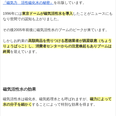
『磁気力 活性磁化水の秘密』
を出版しています。
1996年には
東京ドームが磁気活性水を導入
したことがニュースにも
なり世間での認知も上がりました。
その後2005年前後に磁気活性水のブームのピークが来ています。
しかしお約束の
高額商品を売りつける悪徳業者が跳梁跋扈（ちょう
りょうばっこ）し、消費者センターからの注意喚起もありブームは
終焉
を迎えています。
磁気活性水の効果
磁気活性水は磁化水、磁気処理水とも呼ばれますが、
磁力によって
水の分子を細かく
することによって特別な効果を得ます。