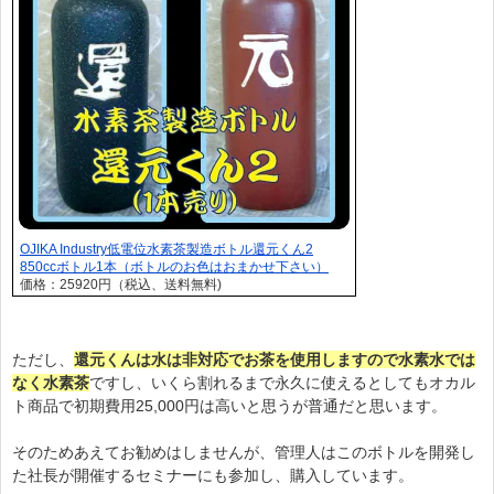
OJIKA Industry低電位水素茶製造ボトル還元くん2
850ccボトル1本（ボトルのお色はおまかせ下さい）
価格：25920円（税込、送料無料)
ただし、
還元くんは水は非対応でお茶を使用しますので水素水では
なく水素茶
ですし、いくら割れるまで永久に使えるとしてもオカル
ト商品で初期費用25,000円は高いと思うが普通だと思います。
そのためあえてお勧めはしませんが、管理人はこのボトルを開発し
た社長が開催するセミナーにも参加し、購入しています。