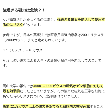
強過ぎる磁力は危険？！
なお磁気活性水をつくるのに際し、
強過ぎる磁石を購入して使用す
るのはリスク
があります。
参考ですが、日本の薬事法では医療用磁気治療器は200ミリテスラ
（2000ガウス）までと定められています。
※1ミリテスラ＝10ガウス
それは強い磁力による人体への影響や副作用を懸念してのことで
す。
岡山大学の報告では
4000～8000ガウスの磁気がガン細胞に対して
最も効果的
だったとしていますが、その
強力な磁気を正常な細胞に
あてた時のリスク
については説明されていません。
藻類に1万ガウス以上の磁力をあてると細胞内の核が死滅
すること