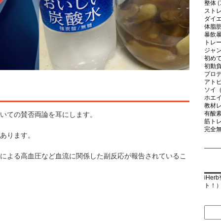
整体
(
スト
ダイ
体脂
暴飲
トレ
ジャ
初め
初動
プロ
アト
！
ソイ
ホエ
教材
有酸
いての賛否両論を耳にします。
筋ト
完全
あります。
による高血圧など血流に関係した副反応が報告されているこ
iHe
ト！