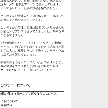
は読書も大好きで、お酒が飲めない分、晩酌替わり
を読み、月20冊以上アマゾンで購入しています。
マゾンでもレビュー記事の投稿を始めました）
ログではそんな管理人が自分の体を使って検証した
を記事にまとめシェアしています。
訳ないですが、管理人自身は医者ではありませんの
医学的なエビデンスは提示できませんし、効果を保
ることもできません。
、1人の臨床例として、生きたデータとして参考に
いただき、このブログを読んでくださる読者様が真
康を手に入れ、充実した人生を送っていただくため
役に立てたら嬉しく思います。
、病弱で身も心もボロボロだった昔の管理人がどう
て今の健康を手に入れたか興味をお持ちの方は、
のサイトについて」
もご覧になってください。
このサイトについて
rb登録の仕方（海外サプリ買うならここがベス
）
サイトについて
登録解除ページ