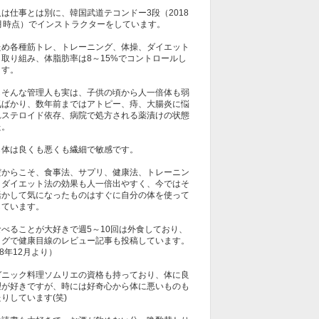
は仕事とは別に、韓国武道テコンドー3段（2018
1月時点）でインストラクターをしています。
ため各種筋トレ、トレーニング、体操、ダイエット
も取り組み、体脂肪率は8～15%でコントロールし
ます。
しそんな管理人も実は、子供の頃から人一倍体も弱
気ばかり、数年前まではアトピー、痔、大腸炎に悩
れステロイド依存、病院で処方される薬漬けの状態
た。
も体は良くも悪くも繊細で敏感です。
だからこそ、食事法、サプリ、健康法、トレーニン
、ダイエット法の効果も人一倍出やすく、今ではそ
活かして気になったものはすぐに自分の体を使って
しています。
食べることが大好きで週5～10回は外食しており、
ログで健康目線のレビュー記事も投稿しています。
18年12月より）
ガニック料理ソムリエの資格も持っており、体に良
理が好きですが、時には好奇心から体に悪いものも
りしています(笑)