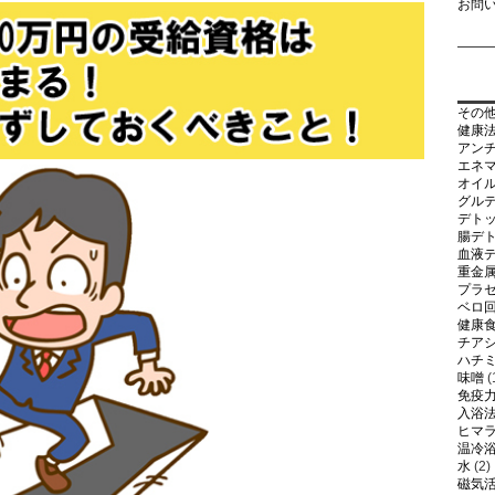
お問
その
健康
アン
エネ
オイ
グル
デト
腸デ
血液
重金
プラ
ベロ
健康
チア
ハチ
味噌
(
免疫
入浴
ヒマ
温冷
水
(2)
磁気