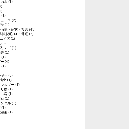
りの水
(1)
3)
1)
き
(1)
ジュース
(2)
療法
(1)
の病気・症状・改善
(45)
(男性脱毛症) ・薄毛
(2)
・エイズ
(1)
他
(3)
薬リンゴ
(1)
除去
(1)
ど
(1)
ピー
(4)
子
(1)
ルギー
(3)
T検査
(1)
アレルギー
(1)
クリ腰
(1)
白い塊
(1)
結石
(1)
メンタル
(1)
病
(1)
能除去
(1)