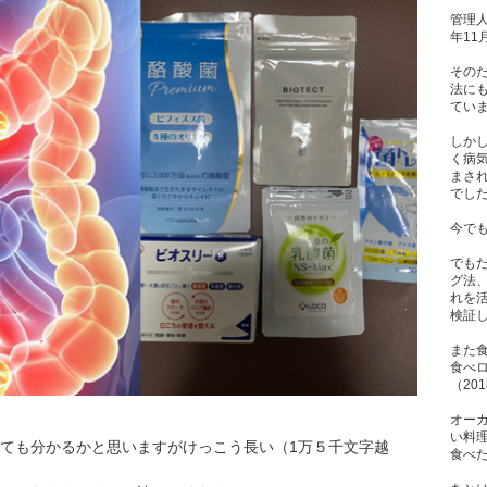
管理人
年1
その
法に
てい
しか
く病
まさ
でし
今で
でも
グ法
れを
検証
また
食べ
（20
オー
い料
ても分かるかと思いますがけっこう長い（1万５千文字越
食べた