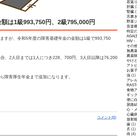
若返
肝臓
(
腎臓
(
舌磨
級993,750円、2級795,000円
野菜
音楽
特定
AGA
すが、令和5年度の障害基礎年金の金額は1級で993,750
HIV
その
無農
農薬
2人目までは1人につき228、700円、3人目以降は76,200
やけ
アト
お菓
油
(1)
ら障害厚生年金まで追加になります。
アレ
RAS
食物
ギッ
便に
尿路
心・
心臓
コメント(0)
放射
歯
(1)
爪
(1)
痔
(4)