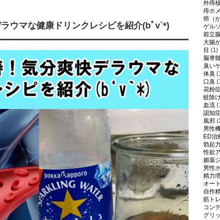
外痔
痔ホ
癌（
ウマな健康ドリンクレシピを紹介(bﾟv`*)
ゲル
前立
大腸
目
(1)
脳脊
臭い
体臭
(
口臭
(
花粉
蚊除
血流
(
認知
風邪
(
男性
ED治
勃起
性欲
媚薬
男性
精力
オー
自作
筋ト
コン
グリ