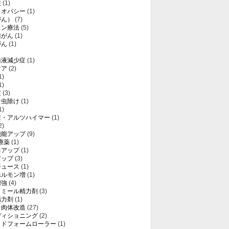
核
(1)
メオパシー
(1)
がん）
(7)
ソン療法
(5)
腺がん
(1)
がん
(1)
髄液減少症
(1)
ケア
(2)
1)
1)
症
(3)
け虫除け
(1)
1)
症・アルツハイマー
(1)
2)
機能アップ
(9)
療薬
(1)
力アップ
(1)
アップ
(3)
ジュース
(1)
ホルモン増
(1)
増強
(4)
トミール精力剤
(3)
精力剤
(1)
レ肉体改造
(27)
ディショニング
(2)
ッドフォームローラー
(1)