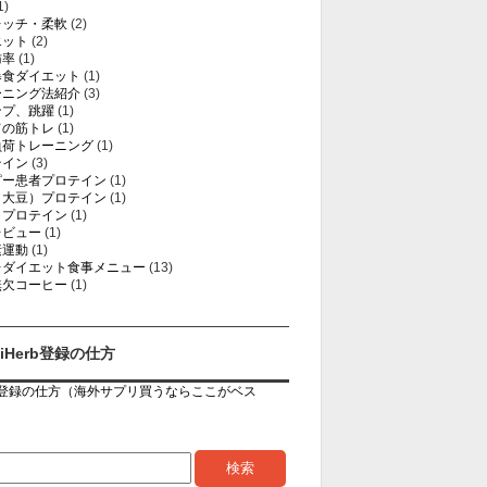
1)
レッチ・柔軟
(2)
エット
(2)
肪率
(1)
暴食ダイエット
(1)
ーニング法紹介
(3)
ンプ、跳躍
(1)
ての筋トレ
(1)
負荷トレーニング
(1)
テイン
(3)
ピー患者プロテイン
(1)
（大豆）プロテイン
(1)
イプロテイン
(1)
レビュー
(1)
素運動
(1)
レダイエット食事メニュー
(13)
無欠コーヒー
(1)
iHerb登録の仕方
rb登録の仕方（海外サプリ買うならここがベス
）