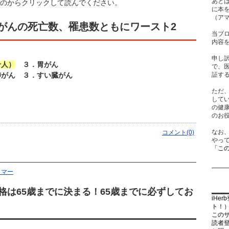
あと
のからクリックして読んでください。
に本
（ア
がんの死亡数、罹患数ともにワースト2
当ブ
内容
申し
千人）
３．胃がん
で、
がん ３．すい臓がん
証す
ただ
して
の健
のお
なお
コメント(0)
やっ
「こ
イマー
格は65歳までに決まる！65歳までに必ずしてお
iHe
ト！
この
読者