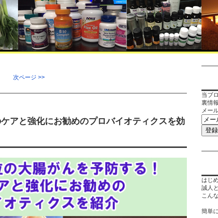
次ページ >>
当ブ
裏情
メー
のケアと強化にお勧めのプロバイオティクスを効
はじ
誠人
こん
簡単