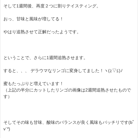
そして1週間後、再度２つに割りテイスティング。
おっ、甘味と風味が増してる！
やはり追熟させて正解だったようです。
ということで、さらに1週間追熟させます。
すると、、、 デラウマなリンゴに変身してました！ヽ(≧▽≦)ﾉ
蜜もたっぷりと増えています！
（上記の半分にカットしたリンゴの画像は2週間追熟させたもので
す）
そしてその味も甘味、酸味のバランスが良く風味もバッチリです(bﾟ
v`*)