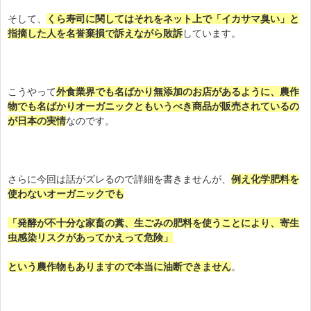
そして、
くら寿司に関してはそれをネット上で「イカサマ臭い」と
指摘した人を名誉棄損で訴えながら敗訴
しています。
こうやって
外食業界でも名ばかり無添加のお店があるように、農作
物でも名ばかりオーガニックともいうべき商品が販売されているの
が日本の実情
なのです。
さらに今回は話がズレるので詳細を書きませんが、
例え化学肥料を
使わないオーガニックでも
「発酵が不十分な家畜の糞、生ごみの肥料を使うことにより、寄生
虫感染リスクがあってかえって危険」
という農作物もありますので本当に油断できません
。