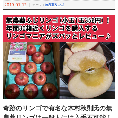
2019-01-12
テーマ：
無農薬リンゴ
奇跡のリンゴで有名な木村秋則氏の無
農薬リンゴは一般人には入手不可能！