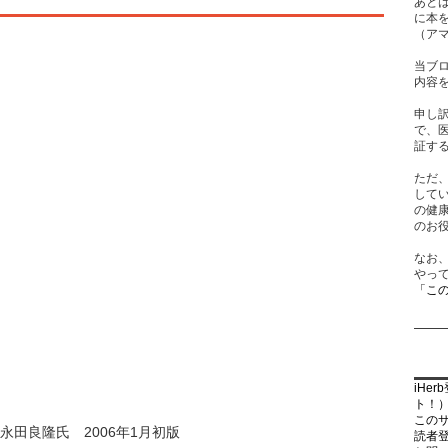
あと
に本
（ア
当ブ
内容
申し
で、
証す
ただ
して
の健
のお
なお
やっ
「こ
iHe
ト！
この
永田良隆氏 2006年1月初版
読者