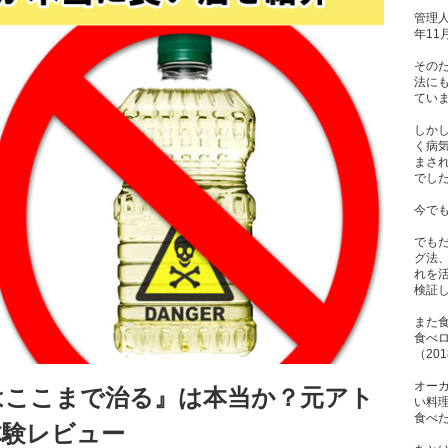
管理人
年1
その
法に
てい
しか
く病
まさ
でし
今で
でも
グ法
れを
検証
また
食べ
（20
オー
はここまで治る』は本当か？元アト
い料
食べた
体験レビュー