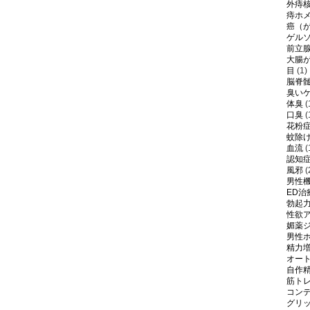
外痔
痔ホ
癌（
ゲル
前立
大腸
目
(1)
脳脊
臭い
体臭
(
口臭
(
花粉
蚊除
血流
(
認知
風邪
(
男性
ED治
勃起
性欲
媚薬
男性
精力
オー
自作
筋ト
コン
グリ