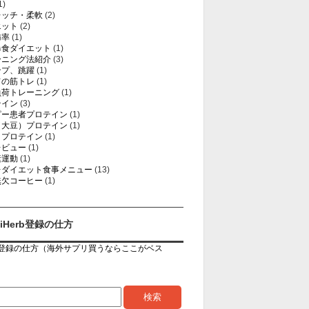
1)
レッチ・柔軟
(2)
エット
(2)
肪率
(1)
暴食ダイエット
(1)
ーニング法紹介
(3)
ンプ、跳躍
(1)
ての筋トレ
(1)
負荷トレーニング
(1)
テイン
(3)
ピー患者プロテイン
(1)
（大豆）プロテイン
(1)
イプロテイン
(1)
レビュー
(1)
素運動
(1)
レダイエット食事メニュー
(13)
無欠コーヒー
(1)
iHerb登録の仕方
rb登録の仕方（海外サプリ買うならここがベス
）