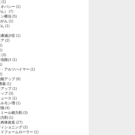
核
(1)
メオパシー
(1)
がん）
(7)
ソン療法
(5)
腺がん
(1)
がん
(1)
髄液減少症
(1)
ケア
(2)
1)
1)
症
(3)
け虫除け
(1)
1)
症・アルツハイマー
(1)
2)
機能アップ
(9)
療薬
(1)
力アップ
(1)
アップ
(3)
ジュース
(1)
ホルモン増
(1)
増強
(4)
トミール精力剤
(3)
精力剤
(1)
レ肉体改造
(27)
ディショニング
(2)
ッドフォームローラー
(1)