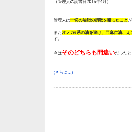
（管理人の読書日2015年4月）
管理人は
一切の油脂の摂取を断ったこと
が
また
オメガ6系の油を避け、亜麻仁油、え
す。
そのどちらも間違い
今は
だったと
(さらに…)