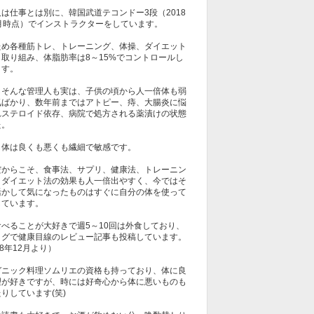
は仕事とは別に、韓国武道テコンドー3段（2018
1月時点）でインストラクターをしています。
ため各種筋トレ、トレーニング、体操、ダイエット
も取り組み、体脂肪率は8～15%でコントロールし
ます。
しそんな管理人も実は、子供の頃から人一倍体も弱
気ばかり、数年前まではアトピー、痔、大腸炎に悩
れステロイド依存、病院で処方される薬漬けの状態
た。
も体は良くも悪くも繊細で敏感です。
だからこそ、食事法、サプリ、健康法、トレーニン
、ダイエット法の効果も人一倍出やすく、今ではそ
活かして気になったものはすぐに自分の体を使って
しています。
食べることが大好きで週5～10回は外食しており、
ログで健康目線のレビュー記事も投稿しています。
18年12月より）
ガニック料理ソムリエの資格も持っており、体に良
理が好きですが、時には好奇心から体に悪いものも
りしています(笑)