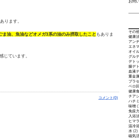
お問
あります。
その
ごま油、魚油などオメガ3系の油のみ摂取したこと
もありま
健康
アン
エネ
オイ
感じています。
グル
デト
腸デ
血液
重金
プラ
ベロ
健康
チア
コメント(0)
ハチ
味噌
(
免疫
入浴
ヒマ
温冷
水
(2)
磁気