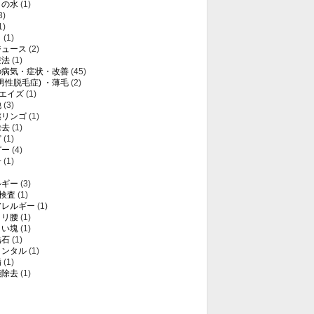
りの水
(1)
3)
1)
き
(1)
ジュース
(2)
療法
(1)
の病気・症状・改善
(45)
(男性脱毛症) ・薄毛
(2)
・エイズ
(1)
他
(3)
薬リンゴ
(1)
除去
(1)
ど
(1)
ピー
(4)
子
(1)
ルギー
(3)
T検査
(1)
アレルギー
(1)
クリ腰
(1)
白い塊
(1)
結石
(1)
メンタル
(1)
病
(1)
能除去
(1)