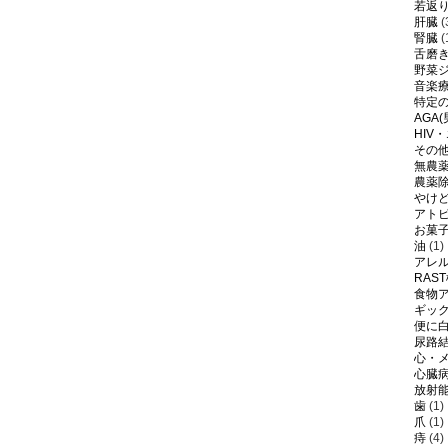
若返
肝臓
(
腎臓
(
舌磨
野菜
音楽
特定
AGA
HIV
その
無農
農薬
やけ
アト
お菓
油
(1)
アレ
RAS
食物
ギッ
便に
尿路
心・
心臓
放射
歯
(1)
爪
(1)
痔
(4)