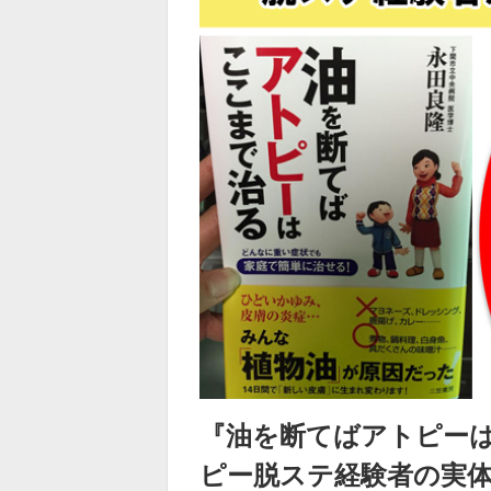
『油を断てばアトピー
ピー脱ステ経験者の実