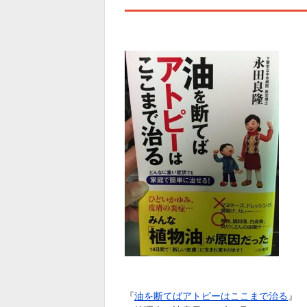
『
油を断てばアトピーはここまで治る
』 