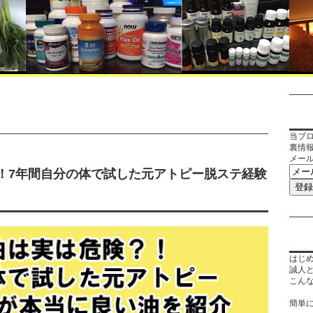
当ブ
裏情
メー
！7年間自分の体で試した元アトピー脱ステ経験
はじ
誠人
こん
簡単