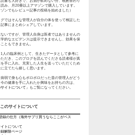
は読書も大好きで、お酒が飲めない分、晩酌替わり
を読み、月20冊以上アマゾンで購入しています。
マゾンでもレビュー記事の投稿を始めました）
ログではそんな管理人が自分の体を使って検証した
を記事にまとめシェアしています。
訳ないですが、管理人自身は医者ではありませんの
医学的なエビデンスは提示できませんし、効果を保
ることもできません。
、1人の臨床例として、生きたデータとして参考に
いただき、このブログを読んでくださる読者様が真
康を手に入れ、充実した人生を送っていただくため
役に立てたら嬉しく思います。
、病弱で身も心もボロボロだった昔の管理人がどう
て今の健康を手に入れたか興味をお持ちの方は、
のサイトについて」
もご覧になってください。
このサイトについて
rb登録の仕方（海外サプリ買うならここがベス
）
サイトについて
登録解除ページ