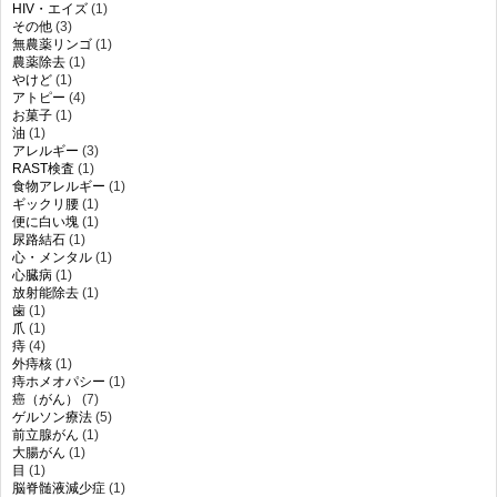
HIV・エイズ
(1)
その他
(3)
無農薬リンゴ
(1)
農薬除去
(1)
やけど
(1)
アトピー
(4)
お菓子
(1)
油
(1)
アレルギー
(3)
RAST検査
(1)
食物アレルギー
(1)
ギックリ腰
(1)
便に白い塊
(1)
尿路結石
(1)
心・メンタル
(1)
心臓病
(1)
放射能除去
(1)
歯
(1)
爪
(1)
痔
(4)
外痔核
(1)
痔ホメオパシー
(1)
癌（がん）
(7)
ゲルソン療法
(5)
前立腺がん
(1)
大腸がん
(1)
目
(1)
脳脊髄液減少症
(1)