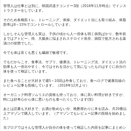
管理人は仕事とは別に、韓国武道テコンドー3段（2018年11月時点）でインス
トラクターをしています。
そのため各種筋トレ、トレーニング、体操、ダイエット法にも取り組み、体脂
肪率は8～15%でコントロールしています。
しかしそんな管理人も実は、子供の頃から人一倍体も弱く病気ばかり、数年前
まではアトピー、痔、大腸炎に悩まされステロイド依存、病院で処方される薬
漬けの状態でした。
今でも体は良くも悪くも繊細で敏感です。
でもだからこそ、食事法、サプリ、健康法、トレーニング法、ダイエット法の
効果も人一倍出やすく、今ではそれを活かして気になったものはすぐに自分の
体を使って検証しています。
また食べることが大好きで週5～10回は外食しており、食べログで健康目線の
レビュー記事も投稿しています。（2018年12月より）
オーガニック料理ソムリエの資格も持っており、体に良い料理が好きですが、
時には好奇心から体に悪いものも食べたりしています(笑)
あとは読書も大好きで、お酒が飲めない分、晩酌替わりに本を読み、月20冊以
上アマゾンで購入しています。（アマゾンでもレビュー記事の投稿を始めまし
た）
当ブログではそんな管理人が自分の体を使って検証した内容を記事にまとめシ