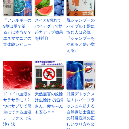
『アレルギーの
スイカ6切れで
脱シャンプーの
9割は腸で治
バイアグラ?!勃
バイブル！髪に
る』は本当か？
起力アップ効果
悩む人は必読
エネママニアの
を検証!
『シャンプーを
実体験レビュー
やめると髪が増
える』
ドロドロ血液を
天然無害の蚊除
肝臓デトックス
サラサラに！2
け虫除けで妊婦
法！レバーフラ
つのサプリで簡
さん、赤ちゃん
ッシュを超える
単にできる血液
も安心＾＾
自然療法士直伝
デトックス（洗
の肝臓洗浄の正
浄）法
しいやり方を公