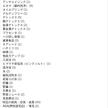
アンチエイジング
(1)
エネマ（腸内洗浄）
(6)
オイルプリング
(1)
グルテンフリー
(1)
デトックス
(5)
腸デトックス
(2)
血液デトックス
(2)
重金属デトックス
(1)
プラセンタ
(1)
ベロ回し体操
(1)
健康食品
(3)
チアシード
(1)
ハチミツ
(1)
味噌
(1)
免疫力アップ
(1)
入浴法
(4)
ヒマラヤ岩塩浴（ピンクソルト）
(1)
温冷浴
(3)
水
(2)
磁気活性水
(1)
若返りの水
(1)
肝臓
(3)
腎臓
(1)
舌磨き
(1)
野菜ジュース
(2)
音楽療法
(1)
特定の病気・症状・改善
(45)
AGA(男性脱毛症) ・薄毛
(2)