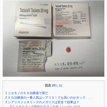
目次
[
閉じる
]
1
ニセモノのＥＤ治療薬で死亡
2
ＥＤ治療薬の一番人気はシアリス！でも高いのがネック、、、
3
シアリスジェネリックのメガリスは安全？効果は？
3.1
メガリスって安全なの？ニセモノじゃないの？