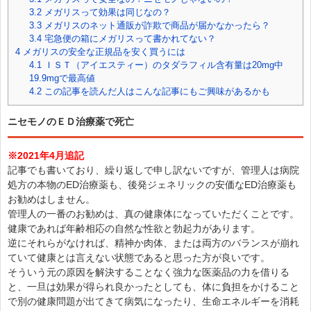
3.2
メガリスって効果は同じなの？
3.3
メガリスのネット通販が詐欺で商品が届かなかったら？
3.4
宅急便の箱にメガリスって書かれてない？
4
メガリスの安全な正規品を安く買うには
4.1
ＩＳＴ（アイエスティー）のタダラフィル含有量は20mg中
19.9mgで最高値
4.2
この記事を読んだ人はこんな記事にもご興味があるかも
ニセモノのＥＤ治療薬で死亡
※2021年4月追記
記事でも書いており、繰り返しで申し訳ないですが、管理人は病院
処方の本物のED治療薬も、後発ジェネリックの安価なED治療薬も
お勧めはしません。
管理人の一番のお勧めは、真の健康体になっていただくことです。
健康であれば年齢相応の自然な性欲と勃起力があります。
逆にそれらがなければ、精神か肉体、または両方のバランスが崩れ
ていて健康とは言えない状態であると思った方が良いです。
そういう元の原因を解決することなく強力な医薬品の力を借りる
と、一旦は効果が得られ良かったとしても、体に負担をかけること
で別の健康問題が出てきて病気になったり、生命エネルギーを消耗