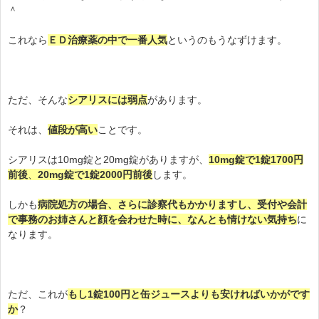
＾
これなら
ＥＤ治療薬の中で一番人気
というのもうなずけます。
ただ、そんな
シアリスには弱点
があります。
それは、
値段が高い
ことです。
シアリスは10mg錠と20mg錠がありますが、
10mg錠で1錠1700円
前後
、
20mg錠で1錠2000円前後
します。
しかも
病院処方の場合、さらに診察代もかかりますし、受付や会計
で事務のお姉さんと顔を会わせた時に、なんとも情けない気持ち
に
なります。
ただ、これが
もし1錠100円と缶ジュースよりも安ければいかがです
か
？