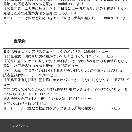
完治した応急処置の方法を紹介
に
motekenko
より
【閲覧注意】ムカデに噛まれた！ 半日後には一切の痛みも痒みも後遺症もなく
完治した応急処置の方法を紹介
に
しゅん
より
オートミールは性欲と勃起力をアップさせる天然の精力剤！
に
motekenko
よ
り
表示数
ＥＤ治療薬ならシアリスジェネリックのメガリス
- 159,447 ビュー
【閲覧注意】便に白い塊や粒がついてた！これって何？
- 49,533 ビュー
【閲覧注意】ムカデに噛まれた！ 半日後には一切の痛みも痒みも後遺症もなく
完治した応急処置の方法を紹介
- 40,137 ビュー
ソイ（大豆）プロテインは危険！飲んだらいけない5つの理由
- 24,676 ビュー
読者登録解除ページ
- 22,933 ビュー
【証拠画像有り閲覧注意】痔にホメオパシーがこんなに効くなんて!
- 18,275 ビ
ュー
実際になってみて分かった！体脂肪率1桁細マッチョボディの3つのメリットと
５つのデメリット
- 18,115 ビュー
腸内洗浄を自宅で1人で正しくやる方法
- 16,512 ビュー
お問い合わせ
- 12,341 ビュー
オートミールは性欲と勃起力をアップさせる天然の精力剤！
- 11,516 ビュー
トップページ