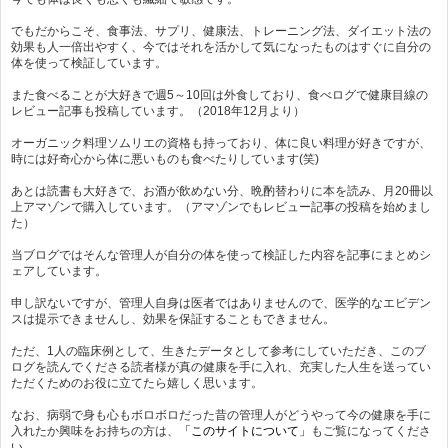
でもだからこそ、食事法、サプリ、健康法、トレーニング法、ダイエット法の
効果も人一倍出やすく、今ではそれを活かして気になったものはすぐに自分の
体を使って検証しています。
また食べることが大好きで週5～10回は外食しており、食べログで健康目線の
レビュー記事も投稿しています。（2018年12月より）
オーガニック料理ソムリエの資格も持っており、体に良い料理が好きですが、
時には好奇心から体に悪いものも食べたりしています(笑)
あとは読書も大好きで、お酒が飲めない分、晩酌替わりに本を読み、月20冊以
上アマゾンで購入しています。（アマゾンでもレビュー記事の投稿を始めまし
た）
当ブログではそんな管理人が自分の体を使って検証した内容を記事にまとめシ
ェアしています。
申し訳ないですが、管理人自身は医者ではありませんので、医学的なエビデン
スは提示できませんし、効果を保証することもできません。
ただ、1人の臨床例として、生きたデータとして参考にしていただき、このブ
ログを読んでくださる読者様が真の健康を手に入れ、充実した人生を送ってい
ただくためのお役に立てたら嬉しく思います。
なお、病弱で身も心もボロボロだった昔の管理人がどうやって今の健康を手に
入れたか興味をお持ちの方は、
「このサイトについて」
もご覧になってくださ
い。