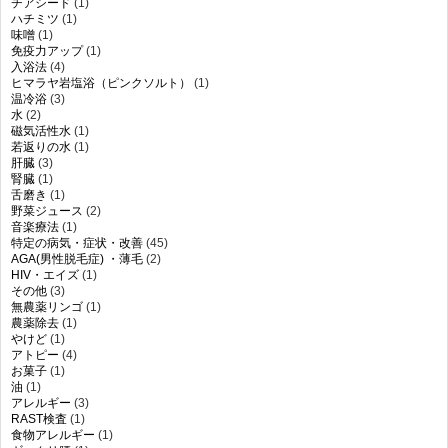
チアシード
(1)
ハチミツ
(1)
味噌
(1)
免疫力アップ
(1)
入浴法
(4)
ヒマラヤ岩塩浴（ピンクソルト）
(1)
温冷浴
(3)
水
(2)
磁気活性水
(1)
若返りの水
(1)
肝臓
(3)
腎臓
(1)
舌磨き
(1)
野菜ジュース
(2)
音楽療法
(1)
特定の病気・症状・改善
(45)
AGA(男性脱毛症) ・薄毛
(2)
HIV・エイズ
(1)
その他
(3)
無農薬リンゴ
(1)
農薬除去
(1)
やけど
(1)
アトピー
(4)
お菓子
(1)
油
(1)
アレルギー
(3)
RAST検査
(1)
食物アレルギー
(1)