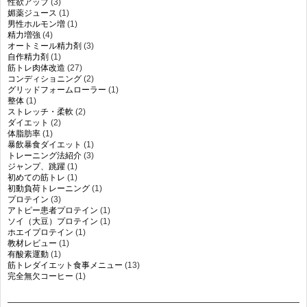
性欲アップ
(3)
媚薬ジュース
(1)
男性ホルモン増
(1)
精力増強
(4)
オートミール精力剤
(3)
自作精力剤
(1)
筋トレ肉体改造
(27)
コンディショニング
(2)
グリッドフォームローラー
(1)
整体
(1)
ストレッチ・柔軟
(2)
ダイエット
(2)
体脂肪率
(1)
暴飲暴食ダイエット
(1)
トレーニング法紹介
(3)
ジャンプ、跳躍
(1)
初めての筋トレ
(1)
初動負荷トレーニング
(1)
プロテイン
(3)
アトピー患者プロテイン
(1)
ソイ（大豆）プロテイン
(1)
ホエイプロテイン
(1)
教材レビュー
(1)
有酸素運動
(1)
筋トレダイエット食事メニュー
(13)
完全無欠コーヒー
(1)