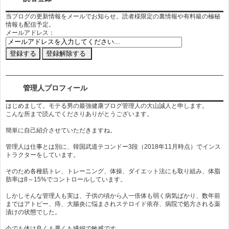
当ブログの更新情報をメールでお知らせ。読者様限定の裏情報や有料級の極秘
情報も配信予定。
メールアドレス：
管理人プロフィール
はじめまして。モテる男の最強健康ブログ管理人の大山誠人と申します。
こんな所まで読んでくださりありがとうございます。
簡単に自己紹介させていただきますね。
管理人は仕事とは別に、韓国武道テコンドー3段（2018年11月時点）でインス
トラクターをしています。
そのため各種筋トレ、トレーニング、体操、ダイエット法にも取り組み、体脂
肪率は8～15%でコントロールしています。
しかしそんな管理人も実は、子供の頃から人一倍体も弱く病気ばかり、数年前
まではアトピー、痔、大腸炎に悩まされステロイド依存、病院で処方される薬
漬けの状態でした。
今でも体は良くも悪くも繊細で敏感です。