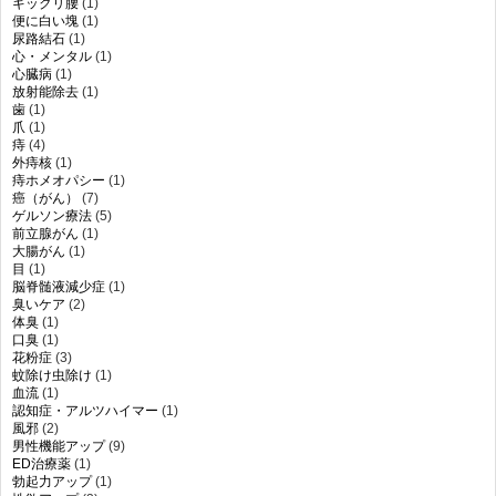
ギックリ腰
(1)
便に白い塊
(1)
尿路結石
(1)
心・メンタル
(1)
心臓病
(1)
放射能除去
(1)
歯
(1)
爪
(1)
痔
(4)
外痔核
(1)
痔ホメオパシー
(1)
癌（がん）
(7)
ゲルソン療法
(5)
前立腺がん
(1)
大腸がん
(1)
目
(1)
脳脊髄液減少症
(1)
臭いケア
(2)
体臭
(1)
口臭
(1)
花粉症
(3)
蚊除け虫除け
(1)
血流
(1)
認知症・アルツハイマー
(1)
風邪
(2)
男性機能アップ
(9)
ED治療薬
(1)
勃起力アップ
(1)