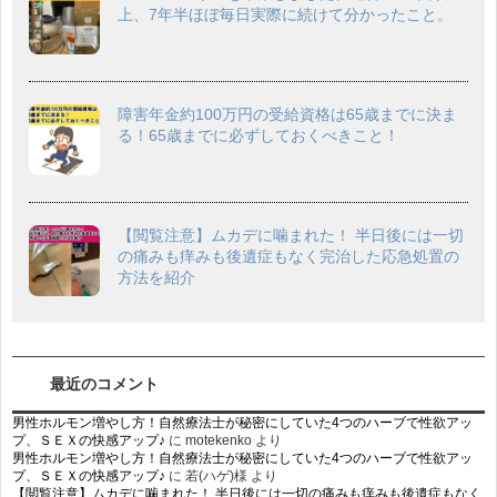
上、7年半ほぼ毎日実際に続けて分かったこと。
障害年金約100万円の受給資格は65歳までに決ま
る！65歳までに必ずしておくべきこと！
【閲覧注意】ムカデに噛まれた！ 半日後には一切
の痛みも痒みも後遺症もなく完治した応急処置の
方法を紹介
最近のコメント
男性ホルモン増やし方！自然療法士が秘密にしていた4つのハーブで性欲アッ
プ、ＳＥＸの快感アップ♪
に
motekenko
より
男性ホルモン増やし方！自然療法士が秘密にしていた4つのハーブで性欲アッ
プ、ＳＥＸの快感アップ♪
に
若(ハゲ)様
より
【閲覧注意】ムカデに噛まれた！ 半日後には一切の痛みも痒みも後遺症もなく