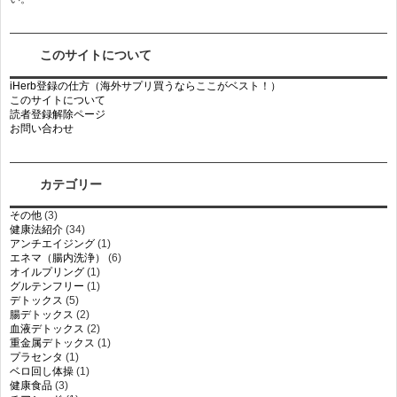
このサイトについて
iHerb登録の仕方（海外サプリ買うならここがベスト！）
このサイトについて
読者登録解除ページ
お問い合わせ
カテゴリー
その他
(3)
健康法紹介
(34)
アンチエイジング
(1)
エネマ（腸内洗浄）
(6)
オイルプリング
(1)
グルテンフリー
(1)
デトックス
(5)
腸デトックス
(2)
血液デトックス
(2)
重金属デトックス
(1)
プラセンタ
(1)
ベロ回し体操
(1)
健康食品
(3)