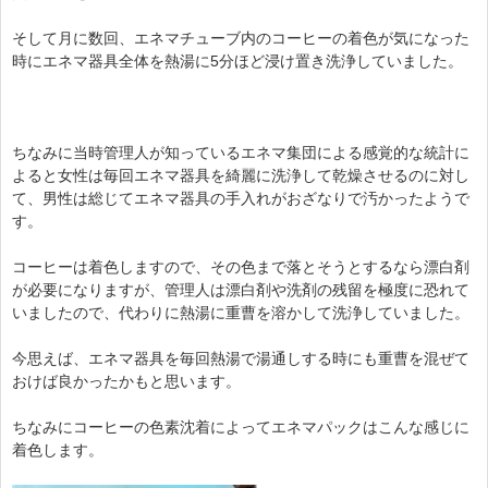
そして月に数回、エネマチューブ内のコーヒーの着色が気になった
時にエネマ器具全体を熱湯に5分ほど浸け置き洗浄していました。
ちなみに当時管理人が知っているエネマ集団による感覚的な統計に
よると女性は毎回エネマ器具を綺麗に洗浄して乾燥させるのに対し
て、男性は総じてエネマ器具の手入れがおざなりで汚かったようで
す。
コーヒーは着色しますので、その色まで落とそうとするなら漂白剤
が必要になりますが、管理人は漂白剤や洗剤の残留を極度に恐れて
いましたので、代わりに熱湯に重曹を溶かして洗浄していました。
今思えば、エネマ器具を毎回熱湯で湯通しする時にも重曹を混ぜて
おけば良かったかもと思います。
ちなみにコーヒーの色素沈着によってエネマパックはこんな感じに
着色します。