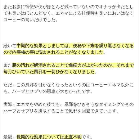
またお腹に宿便や便がほとんど残っていないのでオナラが出たとし
ても臭いはほとんどなく、エネマによる排便時も臭いにおいはなく
コーヒーの匂いだけでした。
続いて
中期的な効果としましては、便秘や下痢を繰り返さなくなる
ので内痔核の痔に悩まされることがなくなりました
。
また
腸の汚れが解消されることで免疫力が上がったのか、それまで
毎月ひいていた風邪を一切ひかなくなりました
。
ただ、この風邪を引かなくなったというのはコーヒーエネマ以外に
も、ハーブとサプリの恩恵が大きかったです。
実際、エネマをやめた後でも、風邪をひきそうなタイミングでその
ハーブとサプリを摂取することで風邪を回避できています。
最後、
長期的な効果については正直不明
です。