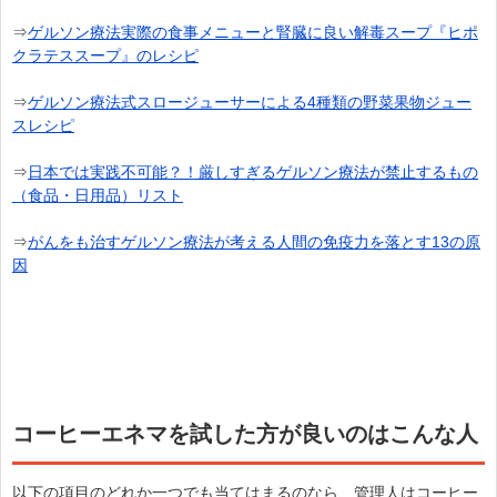
⇒
ゲルソン療法実際の食事メニューと腎臓に良い解毒スープ『ヒポ
クラテススープ』のレシピ
⇒
ゲルソン療法式スロージューサーによる4種類の野菜果物ジュー
スレシピ
⇒
日本では実践不可能？！厳しすぎるゲルソン療法が禁止するもの
（食品・日用品）リスト
⇒
がんをも治すゲルソン療法が考える人間の免疫力を落とす13の原
因
コーヒーエネマを試した方が良いのはこんな人
以下の項目のどれか一つでも当てはまるのなら、管理人はコーヒー