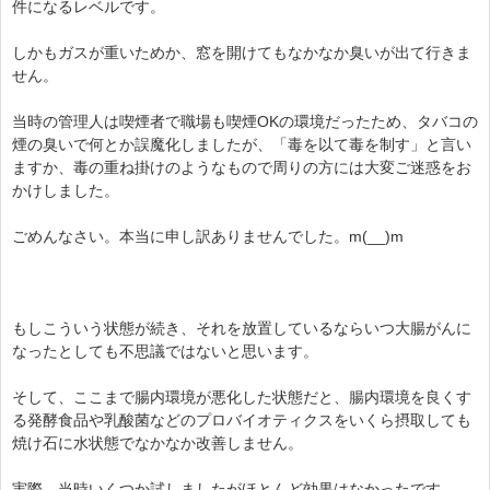
件になるレベルです。
しかもガスが重いためか、窓を開けてもなかなか臭いが出て行きま
せん。
当時の管理人は喫煙者で職場も喫煙OKの環境だったため、タバコの
煙の臭いで何とか誤魔化しましたが、「毒を以て毒を制す」と言い
ますか、毒の重ね掛けのようなもので周りの方には大変ご迷惑をお
かけしました。
ごめんなさい。本当に申し訳ありませんでした。m(__)m
もしこういう状態が続き、それを放置しているならいつ大腸がんに
なったとしても不思議ではないと思います。
そして、ここまで腸内環境が悪化した状態だと、腸内環境を良くす
る発酵食品や乳酸菌などのプロバイオティクスをいくら摂取しても
焼け石に水状態でなかなか改善しません。
実際、当時いくつか試しましたがほとんど効果はなかったです。