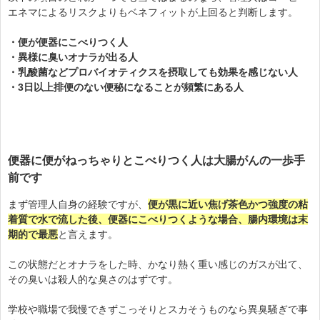
エネマによるリスクよりもベネフィットが上回ると判断します。
・便が便器にこべりつく人
・異様に臭いオナラが出る人
・乳酸菌などプロバイオティクスを摂取しても効果を感じない人
・3日以上排便のない便秘になることが頻繁にある人
便器に便がねっちゃりとこべりつく人は大腸がんの一歩手
前です
まず管理人自身の経験ですが、
便が黒に近い焦げ茶色かつ強度の粘
着質で水で流した後、便器にこべりつくような場合、腸内環境は末
期的で最悪
と言えます。
この状態だとオナラをした時、かなり熱く重い感じのガスが出て、
その臭いは殺人的な臭さのはずです。
学校や職場で我慢できずこっそりとスカそうものなら異臭騒ぎで事