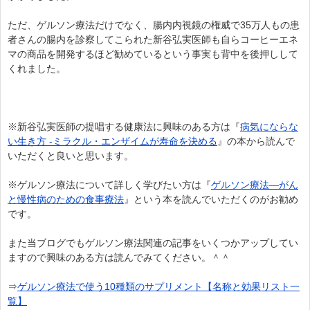
ただ、ゲルソン療法だけでなく、腸内内視鏡の権威で35万人もの患
者さんの腸内を診察してこられた新谷弘実医師も自らコーヒーエネ
マの商品を開発するほど勧めているという事実も背中を後押しして
くれました。
※新谷弘実医師の提唱する健康法に興味のある方は『
病気にならな
い生き方 -ミラクル・エンザイムが寿命を決める
』の本から読んで
いただくと良いと思います。
※ゲルソン療法について詳しく学びたい方は『
ゲルソン療法―がん
と慢性病のための食事療法
』という本を読んでいただくのがお勧め
です。
また当ブログでもゲルソン療法関連の記事をいくつかアップしてい
ますので興味のある方は読んでみてください。＾＾
⇒
ゲルソン療法で使う10種類のサプリメント【名称と効果リスト一
覧】