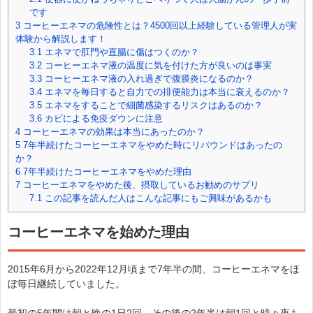
です
3
コーヒーエネマの危険性とは？4500回以上経験している管理人が実
体験から解説します！
3.1
エネマで肛門や直腸に傷はつくのか？
3.2
コーヒーエネマ液の温度に気を付けた方が良いのは事実
3.3
コーヒーエネマ液の入れ過ぎで腹膜炎になるのか？
3.4
エネマを毎日すると自力での排便能力は本当に衰えるのか？
3.5
エネマをすることで細菌感染するリスクはあるのか？
3.6
カビによる免疫ダウンに注意
4
コーヒーエネマの効果は本当にあったのか？
5
7年半続けたコーヒーエネマをやめた時にリバウンドはあったの
か？
6
7年半続けたコーヒーエネマをやめた理由
7
コーヒーエネマをやめた後、摂取しているお勧めのサプリ
7.1
この記事を読んだ人はこんな記事にもご興味があるかも
コーヒーエネマを始めた理由
2015年6月から2022年12月頃まで7年半の間、コーヒーエネマをほ
ぼ毎日継続していました。
最初の5年間は朝と晩の1日2回、その後の2年半は朝1回と時々夜も