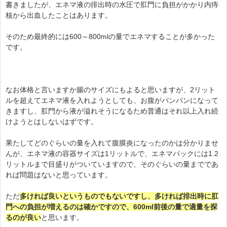
書きましたが、エネマ液の排出時の水圧で肛門に負担がかかり内痔
核から出血したことはあります。
そのため最終的には600～800mlの量でエネマすることが多かった
です。
なお体格と言いますか腸のサイズにもよると思いますが、2リット
ルを超えてエネマ液を入れようとしても、お腹がパンパンになって
きますし、肛門から液が溢れそうになるため普通はそれ以上入れ続
けようとはしないはずです。
果たしてどのぐらいの量を入れて腹膜炎になったのかは分かりませ
んが、エネマ液の容器サイズは1リットルで、エネマパックには1.2
リットルまで目盛りがついていますので、そのぐらいの量までであ
れば問題はないと思っています。
ただ
多ければ良いというものでもないですし、多ければ排出時に肛
門への負担が増えるのは確かですので、600ml前後の量で適量を探
るのが良い
と思います。