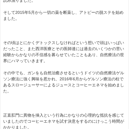
読み漁りました。
そして2015年5月から一切の薬を断薬し、アトピーの脱ステを始め
ました。
その頃はとにかくデトックスしなければという想いで頭はいっぱい
だったこと、また西洋医療とその医師達には過去のいくつかの苦い
経験からかなりの不信感を募らせていたこともあり、自然療法の世
界にハマっていきます。
その中でも、ガンをも自然治癒させるというドイツの自然療法ゲル
ソン療法に強く興味を惹かれ、2016年6月からゲルソン療法の柱で
あるスロージューサーによるジュースとコーヒーエネマを始めまし
た。
正直肛門に異物を挿入という行為にかなりの心理的な抵抗を感じて
いましたのでコーヒーエネマを試す決意をするのにけっこう時間が
かかりました。