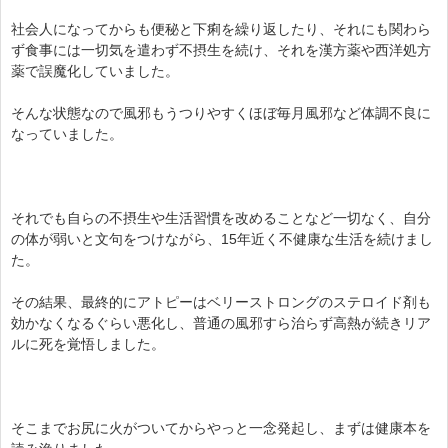
社会人になってからも便秘と下痢を繰り返したり、それにも関わら
ず食事には一切気を遣わず不摂生を続け、それを漢方薬や西洋処方
薬で誤魔化していました。
そんな状態なので風邪もうつりやすくほぼ毎月風邪など体調不良に
なっていました。
それでも自らの不摂生や生活習慣を改めることなど一切なく、自分
の体が弱いと文句をつけながら、15年近く不健康な生活を続けまし
た。
その結果、最終的にアトピーはベリーストロングのステロイド剤も
効かなくなるぐらい悪化し、普通の風邪すら治らず高熱が続きリア
ルに死を覚悟しました。
そこまでお尻に火がついてからやっと一念発起し、まずは健康本を