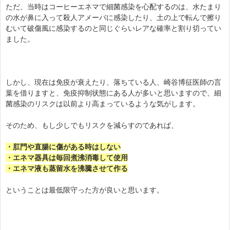
ただ、当時はコーヒーエネマで細菌感染を心配するのは、水たまり
の水が鼻に入って殺人アメーバに感染したり、土の上で転んで擦り
むいて破傷風に感染するのと同じぐらいレアな確率と割り切ってい
ました。
しかし、現在は免疫が衰えたり、落ちている人、崎谷博征医師の言
葉を借りますと、免疫抑制状態にある人が多いと思いますので、細
菌感染のリスクは以前より高まっているような気がします。
そのため、もし少しでもリスクを減らすのであれば、
・肛門や直腸に傷がある時はしない
・エネマ器具は毎回煮沸消毒して使用
・エネマ液も蒸留水を沸騰させて作る
ということは最低限守った方が良いと思います。