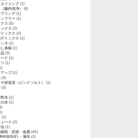
チエイジング
(1)
マ（腸内洗浄）
(6)
ルプリング
(1)
テンフリー
(1)
ックス
(5)
トックス
(2)
デトックス
(2)
属デトックス
(1)
センタ
(1)
回し体操
(1)
食品
(3)
シード
(1)
ミツ
(1)
1)
力アップ
(1)
法
(4)
ラヤ岩塩浴（ピンクソルト）
(1)
浴
(3)
活性水
(1)
りの水
(1)
3)
1)
き
(1)
ジュース
(2)
療法
(1)
の病気・症状・改善
(45)
(男性脱毛症) ・薄毛
(2)