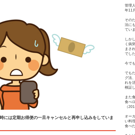
管理人
年1
その
法に
てい
しか
く病
まさ
でし
今で
でも
グ法
れを
検証
また
食べ
（20
オー
ルの時には定期お得便の一旦キャンセルと再申し込みをしていま
い料
食べた