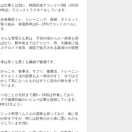
は仕事とは別に、韓国武道テコンドー3段（2018
1月時点）でインストラクターをしています。
ため各種筋トレ、トレーニング、体操、ダイエット
も取り組み、体脂肪率は8～15%でコントロールし
ます。
しそんな管理人も実は、子供の頃から人一倍体も弱
気ばかり、数年前まではアトピー、痔、大腸炎に悩
れステロイド依存、病院で処方される薬漬けの状態
た。
も体は良くも悪くも繊細で敏感です。
だからこそ、食事法、サプリ、健康法、トレーニン
、ダイエット法の効果も人一倍出やすく、今ではそ
活かして気になったものはすぐに自分の体を使って
しています。
食べることが大好きで週5～10回は外食しており、
ログで健康目線のレビュー記事も投稿しています。
18年12月より）
ガニック料理ソムリエの資格も持っており、体に良
理が好きですが、時には好奇心から体に悪いものも
りしています(笑)