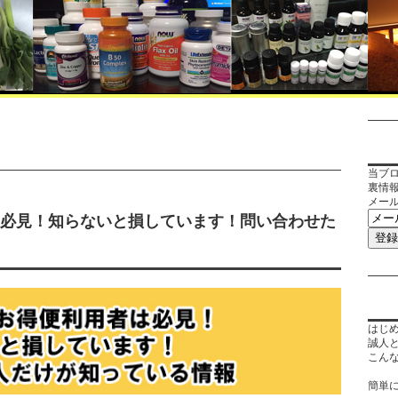
当ブ
裏情
メー
者は必見！知らないと損しています！問い合わせた
はじ
誠人
こん
簡単