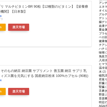
アン
リ マルチビタミンBR 90粒【12種類のビタミン】【栄養療
エネ
オイ
療機関】【日本製】
グル
er
デト
プリ
腸デ
血液
n
楽天市場
重金
プラ
ベロ
健康
チア
ハチ
味噌
(
免疫
入浴
ヒマ
温冷
no そのもの納豆 納豆菌 サプリメント 善玉菌 納豆 サプリ 乳
水
(2)
ィズス菌を元気にする 国産納豆粉末 100%カプセル (90粒)
磁気
若返
er
肝臓
(
腎臓
(
舌磨
n
楽天市場
野菜
音楽
特定
AGA