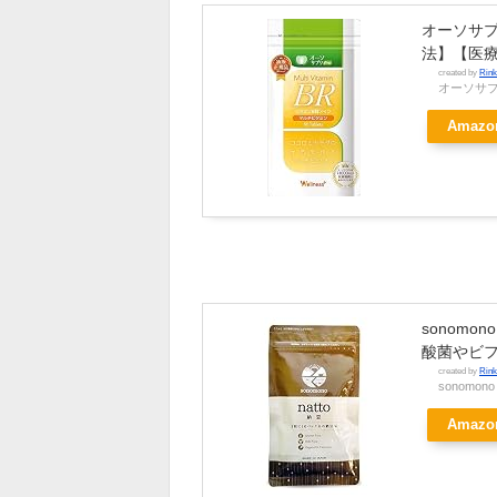
オーソサプ
法】【医
created by
Rink
オーソサ
Amazo
sonomo
酸菌やビフ
created by
Rink
sonomono
Amazo