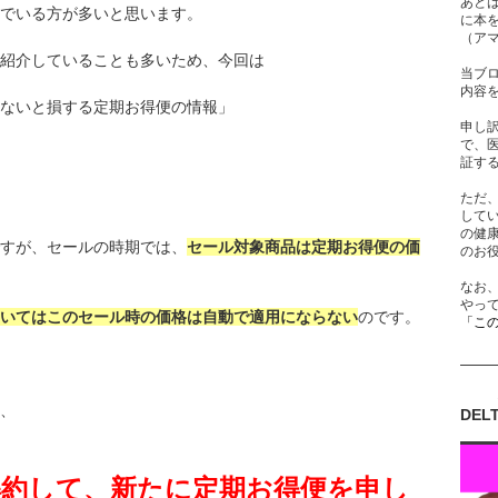
あと
でいる方が多いと思います。
に本
（ア
紹介していることも多いため、今回は
当ブ
内容
ないと損する定期お得便の情報」
申し
で、
証す
ただ
して
の健
すが、セールの時期では、
セール対象商品は定期お得便の価
のお
なお
やっ
いてはこのセール時の価格は自動で適用にならない
のです。
「こ
、
DEL
解約して、新たに定期お得便を申し