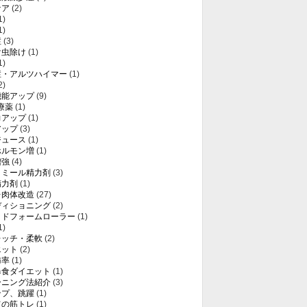
ケア
(2)
1)
1)
症
(3)
け虫除け
(1)
1)
症・アルツハイマー
(1)
2)
機能アップ
(9)
療薬
(1)
力アップ
(1)
アップ
(3)
ジュース
(1)
ホルモン増
(1)
増強
(4)
トミール精力剤
(3)
精力剤
(1)
レ肉体改造
(27)
ディショニング
(2)
ッドフォームローラー
(1)
1)
レッチ・柔軟
(2)
エット
(2)
肪率
(1)
暴食ダイエット
(1)
ーニング法紹介
(3)
ンプ、跳躍
(1)
ての筋トレ
(1)