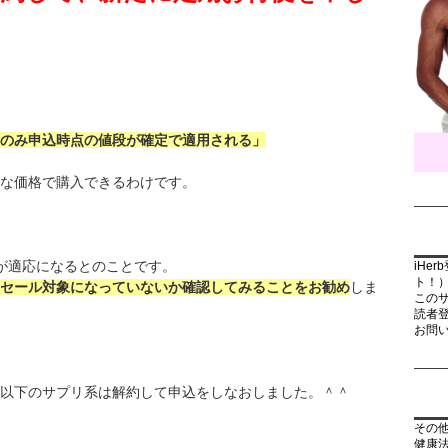
のみ申込時点の値段が確定で適用される」
な価格で購入できるわけです。
が適応になるとのことです。
iHe
ト！
セール対象になっていないか確認してみることをお勧め
しま
この
読者
お問
以下のサプリ系は解約して申込をしなおしました。＾＾
その
健康