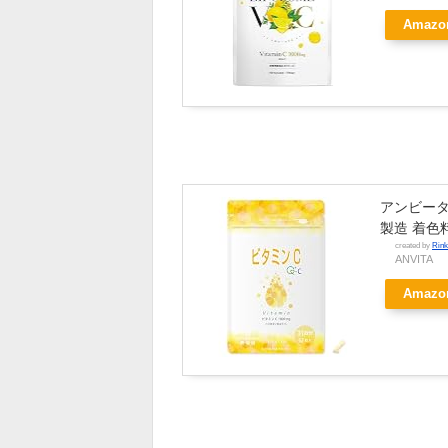
Amazo
アンビータ 
製造 着色
created by
Rink
ANVITA
Amazo