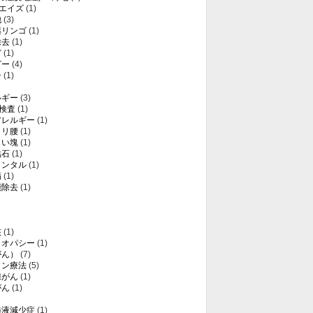
・エイズ
(1)
他
(3)
薬リンゴ
(1)
除去
(1)
ど
(1)
ピー
(4)
子
(1)
ルギー
(3)
T検査
(1)
アレルギー
(1)
クリ腰
(1)
白い塊
(1)
結石
(1)
メンタル
(1)
病
(1)
能除去
(1)
核
(1)
メオパシー
(1)
がん）
(7)
ソン療法
(5)
腺がん
(1)
がん
(1)
髄液減少症
(1)