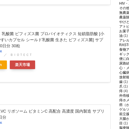
HIV
その
無農
農薬
やけ
アト
お菓
 乳酸菌 ビフィズス菌 プロバイオティクス 短鎖脂肪酸 [小
油
(1)
すいカプセル シールド乳酸菌 生きた ビフィズス菌] サプ
アレ
RAS
0日分 30粒
食物
er
ギッ
ト ／ ＢＩＯＴＥＣＴ
便に
尿路
n
楽天市場
心・
心臓
放射
歯
(1)
爪
(1)
痔
(4)
外痔
痔ホ
癌（
ゲル
VC リポソーム ビタミンC 高配合 高濃度 国内製造 サプリ
前立
日分
大腸
er
目
(1)
脳脊