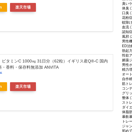
臭い
n
楽天市場
体臭
(
口臭
(
花粉
蚊除
血流
(
認知
風邪
(
男性
ED治
勃起
性欲
媚薬
ビタミンC 1000㎎ 31日分（62粒）イギリス産Q®-C 国内
男性
料・香料・保存料無添加 ANVITA
精力
er
オー
自作
筋ト
n
楽天市場
コン
グリ
整体
(
スト
ダイ
体脂
暴飲
トレ
ジャ
初め