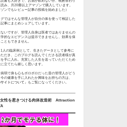
は読書も大好きで、お酒が飲めない分、晩酌替わり
を読み、月20冊以上アマゾンで購入しています。
マゾンでもレビュー記事の投稿を始めました）
ログではそんな管理人が自分の体を使って検証した
を記事にまとめシェアしています。
訳ないですが、管理人自身は医者ではありませんの
医学的なエビデンスは提示できませんし、効果を保
ることもできません。
、1人の臨床例として、生きたデータとして参考に
いただき、このブログを読んでくださる読者様が真
康を手に入れ、充実した人生を送っていただくため
役に立てたら嬉しく思います。
、病弱で身も心もボロボロだった昔の管理人がどう
て今の健康を手に入れたか興味をお持ちの方は、
のサイトについて」
もご覧になってください。
女性を惹きつける肉体改造術 Attraction
TA