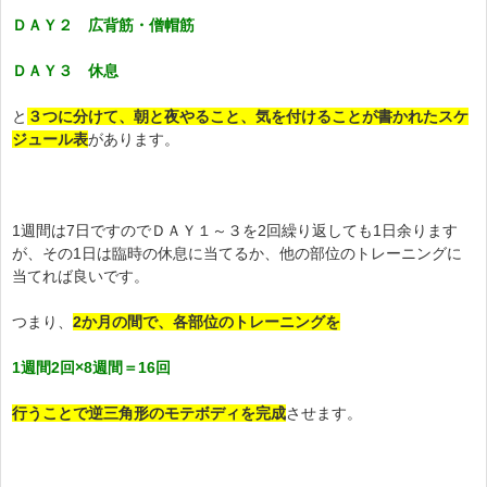
ＤＡＹ２ 広背筋・僧帽筋
ＤＡＹ３ 休息
と
３つに分けて、朝と夜やること、気を付けることが書かれたスケ
ジュール表
があります。
1週間は7日ですのでＤＡＹ１～３を2回繰り返しても1日余ります
が、その1日は臨時の休息に当てるか、他の部位のトレーニングに
当てれば良いです。
つまり、
2か月の間で、各部位のトレーニングを
1週間2回×8週間＝16回
行うことで逆三角形のモテボディを完成
させます。