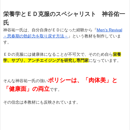
栄養学とＥＤ克服のスペシャリスト 神谷佑一
氏
神谷祐一氏は、自分自身がＥＤになった経験から『
Men’s Revival
－思春期の勃起力を取り戻す方法－
』という教材を制作していま
す。
ＥＤの克服には健康体になることが不可欠で、そのため自ら
栄養
学、サプリ、アンチエイジングを研究し専門家
になっています。
ポリシーは、「肉体美」と
そんな神谷祐一氏の強い
「健康面」の両立
です。
その信念は本教材にも反映されています。