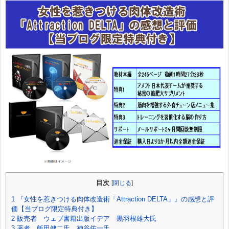
目次
[
閉じる
]
1
『女性を惹きつける肉体改造術「Attraction DELTA」』の感想と評
価【当ブログ限定特典付き】
2
販売者 ウェブ書籍出版イデア 黒羽根雄大氏
3
著者 飯田健二氏、神谷佑一氏