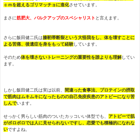
ｃｍを超えるゴリマッチョに進化
させています。
まさに
筋肥大、バルクアップのスペシャリスト
と言えます。
さらに飯田健二氏は
膝靭帯断裂という大怪我をし、体を壊すことに
よる苦痛、後遺症を身をもって経験
しています。
そのため
体を壊さないトレーニングの重要性を誰よりも理解
してい
ます。
しかし飯田健二氏は実は以前、
間違った食事法、プロテインの摂取
で筋肉はムキムキになったものの自己免疫疾患のアトピーになり苦
しんで
います。
せっかく男らしい筋肉のついたカッコいい体型でも、
アトピーで肌
がボロボロでは人に見せられないですし、恋愛でも積極的になれな
い
ですよね。