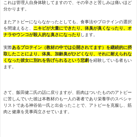
これは管理人自身体験してますので、その辛さと苦しみは痛いほど
分かります。
またアトピーにならなかったとしても、食事法やプロテインの選択
を間違えると、
ニキビが大量にできたり、体臭が臭くなったり、オ
ナラやウンコが殺人的な臭さになったり
します。
実際
あるプロテイン（教材の中では公開されてます）を継続的に摂
取したことにより、体臭、加齢臭がひどくなり、それに耐えられな
くなった彼女に別れを告げられるという悲劇
を経験している者もい
ます。
さて、飯田健二氏の話に戻りますが、筋肉はついたもののアトピー
に苦しんでいた彼は本教材のも一人の著者であり栄養学のスペシャ
リストである神谷佑一氏と出会ったことで、アトピーを克服し、筋
肉と健康を見事両立させています。