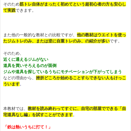
そのため
筋トレ自体がまったく初めてという超初心者の方も安心し
て実践
できます。
また他の一般的な教材との比較ですが、
他の教材はウエイトを使っ
たジムトレのみ、または逆に自重トレのみ、の紹介が多い
です。
そのため、
近くに通えるジムがない
道具を買いそろえるのが面倒
ジムや道具を探しているうちにモチベーションが下がってしまう
などの理由から、
挫折どころか始めることすらできない人もけっこ
ういます
。
本教材では、
教材を読み終わってすぐに、自宅の部屋でできる「自
宅道具なし編」を試すことができます
。
「鉄は熱いうちに打て！」