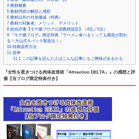
4
教材概要
5
教材内容の解説と感想
6
教材以外の付加価値（特典）
7
教材の対象者、メリット、デメリット
8
総合評価【モテ健ブログ公認教材認定】（4点／5点）
9
『モテ健ブログ』限定特典『ラーメン食べまくっても腹筋が割れ
る！大山式６パック製造法！』
10
特典請求方法
11
追伸
11.1
この記事を読んだ人はこんな記事にもご興味があるかも
『女性を惹きつける肉体改造術「Attraction DELTA」』の感想と評
価【当ブログ限定特典付き】