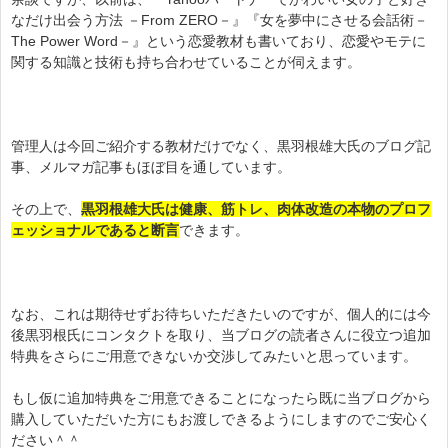
なだけ出会う方法 －From ZERO－』『女を夢中にさせる会話術－
The Power Word－』という恋愛教材も書いており、恋愛やモテに
関する知識と技術も持ち合わせていることが伺えます。
管理人は今回ご紹介する教材だけでなく、黒羽根雄大氏のブログ記
事、メルマガ記事もほぼ目を通しています。
その上で、
黒羽根雄大氏は健康、筋トレ、肉体改造の本物のプロフ
ェッショナルであると断言
できます。
なお、これは期待せずお待ちいただきたいのですが、個人的には今
後黒羽根氏にコンタクトを取り、当ブログの読者さんに役立つ追加
特典をさらにご用意できないか交渉してみたいと思っています。
もし仮に追加特典をご用意できることになったら既に当ブログから
購入していただいた方にもお渡しできるようにしますのでご安心く
ださい＾＾