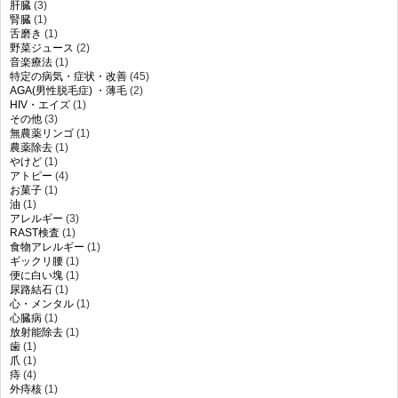
肝臓
(3)
腎臓
(1)
舌磨き
(1)
野菜ジュース
(2)
音楽療法
(1)
特定の病気・症状・改善
(45)
AGA(男性脱毛症) ・薄毛
(2)
HIV・エイズ
(1)
その他
(3)
無農薬リンゴ
(1)
農薬除去
(1)
やけど
(1)
アトピー
(4)
お菓子
(1)
油
(1)
アレルギー
(3)
RAST検査
(1)
食物アレルギー
(1)
ギックリ腰
(1)
便に白い塊
(1)
尿路結石
(1)
心・メンタル
(1)
心臓病
(1)
放射能除去
(1)
歯
(1)
爪
(1)
痔
(4)
外痔核
(1)