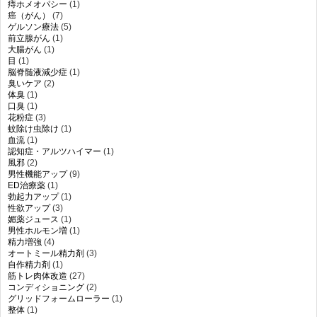
痔ホメオパシー
(1)
癌（がん）
(7)
ゲルソン療法
(5)
前立腺がん
(1)
大腸がん
(1)
目
(1)
脳脊髄液減少症
(1)
臭いケア
(2)
体臭
(1)
口臭
(1)
花粉症
(3)
蚊除け虫除け
(1)
血流
(1)
認知症・アルツハイマー
(1)
風邪
(2)
男性機能アップ
(9)
ED治療薬
(1)
勃起力アップ
(1)
性欲アップ
(3)
媚薬ジュース
(1)
男性ホルモン増
(1)
精力増強
(4)
オートミール精力剤
(3)
自作精力剤
(1)
筋トレ肉体改造
(27)
コンディショニング
(2)
グリッドフォームローラー
(1)
整体
(1)