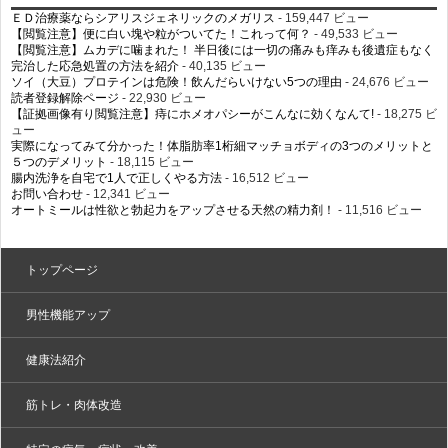
ＥＤ治療薬ならシアリスジェネリックのメガリス
- 159,447 ビュー
【閲覧注意】便に白い塊や粒がついてた！これって何？
- 49,533 ビュー
【閲覧注意】ムカデに噛まれた！ 半日後には一切の痛みも痒みも後遺症もなく
完治した応急処置の方法を紹介
- 40,135 ビュー
ソイ（大豆）プロテインは危険！飲んだらいけない5つの理由
- 24,676 ビュー
読者登録解除ページ
- 22,930 ビュー
【証拠画像有り閲覧注意】痔にホメオパシーがこんなに効くなんて!
- 18,275 ビ
ュー
実際になってみて分かった！体脂肪率1桁細マッチョボディの3つのメリットと
５つのデメリット
- 18,115 ビュー
腸内洗浄を自宅で1人で正しくやる方法
- 16,512 ビュー
お問い合わせ
- 12,341 ビュー
オートミールは性欲と勃起力をアップさせる天然の精力剤！
- 11,516 ビュー
トップページ
男性機能アップ
健康法紹介
筋トレ・肉体改造