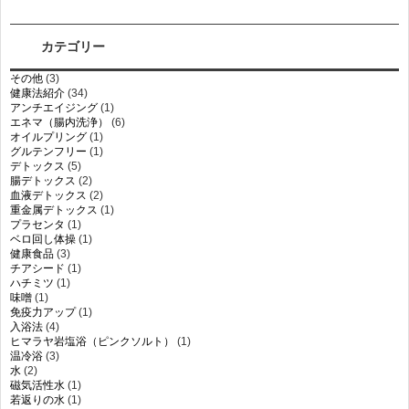
カテゴリー
その他
(3)
健康法紹介
(34)
アンチエイジング
(1)
エネマ（腸内洗浄）
(6)
オイルプリング
(1)
グルテンフリー
(1)
デトックス
(5)
腸デトックス
(2)
血液デトックス
(2)
重金属デトックス
(1)
プラセンタ
(1)
ベロ回し体操
(1)
健康食品
(3)
チアシード
(1)
ハチミツ
(1)
味噌
(1)
免疫力アップ
(1)
入浴法
(4)
ヒマラヤ岩塩浴（ピンクソルト）
(1)
温冷浴
(3)
水
(2)
磁気活性水
(1)
若返りの水
(1)