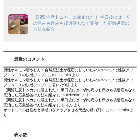
【閲覧注意】ムカデに噛まれた！ 半日後には一切
の痛みも痒みも後遺症もなく完治した応急処置の
方法を紹介
最近のコメント
男性ホルモン増やし方！自然療法士が秘密にしていた4つのハーブで性欲アッ
プ、ＳＥＸの快感アップ♪
に
motekenko
より
男性ホルモン増やし方！自然療法士が秘密にしていた4つのハーブで性欲アッ
プ、ＳＥＸの快感アップ♪
に
若(ハゲ)様
より
【閲覧注意】ムカデに噛まれた！ 半日後には一切の痛みも痒みも後遺症もなく
完治した応急処置の方法を紹介
に
motekenko
より
【閲覧注意】ムカデに噛まれた！ 半日後には一切の痛みも痒みも後遺症もなく
完治した応急処置の方法を紹介
に
しゅん
より
オートミールは性欲と勃起力をアップさせる天然の精力剤！
に
motekenko
よ
り
表示数