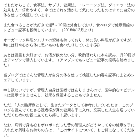
でもだからこそ、食事法、サプリ、健康法、トレーニング法、ダイエット法の
効果も人一倍出やすく、今ではそれを活かして気になったものはすぐに自分の
体を使って検証しています。
また食べることが大好きで週5～10回は外食しており、食べログで健康目線の
レビュー記事も投稿しています。（2018年12月より）
オーガニック料理ソムリエの資格も持っており、体に良い料理が好きですが、
時には好奇心から体に悪いものも食べたりしています(笑)
あとは読書も大好きで、お酒が飲めない分、晩酌替わりに本を読み、月20冊以
上アマゾンで購入しています。（アマゾンでもレビュー記事の投稿を始めまし
た）
当ブログではそんな管理人が自分の体を使って検証した内容を記事にまとめシ
ェアしています。
申し訳ないですが、管理人自身は医者ではありませんので、医学的なエビデン
スは提示できませんし、効果を保証することもできません。
ただ、1人の臨床例として、生きたデータとして参考にしていただき、このブ
ログを読んでくださる読者様が真の健康を手に入れ、充実した人生を送ってい
ただくためのお役に立てたら嬉しく思います。
なお、病弱で身も心もボロボロだった昔の管理人がどうやって今の健康を手に
入れたか興味をお持ちの方は、
「このサイトについて」
もご覧になってくださ
い。