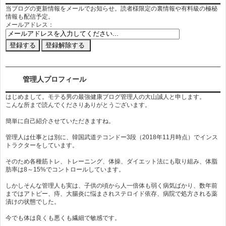
当ブログの更新情報をメールでお知らせ。読者様限定の裏情報や有料級の極秘
情報も配信予定。
メールアドレス：
管理人プロフィール
はじめまして。モテる男の最強健康ブログ管理人の大山誠人と申します。
こんな所まで読んでくださりありがとうございます。
簡単に自己紹介させていただきますね。
管理人は仕事とは別に、韓国武道テコンドー3段（2018年11月時点）でインス
トラクターをしています。
そのため各種筋トレ、トレーニング、体操、ダイエット法にも取り組み、体脂
肪率は8～15%でコントロールしています。
しかしそんな管理人も実は、子供の頃から人一倍体も弱く病気ばかり、数年前
まではアトピー、痔、大腸炎に悩まされステロイド依存、病院で処方される薬
漬けの状態でした。
今でも体は良くも悪くも繊細で敏感です。