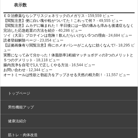
表示数
ＥＤ治療薬ならシアリスジェネリックのメガリス
- 159,559 ビュー
【閲覧注意】便に白い塊や粒がついてた！これって何？
- 49,555 ビュー
【閲覧注意】ムカデに噛まれた！ 半日後には一切の痛みも痒みも後遺症もなく
完治した応急処置の方法を紹介
- 40,286 ビュー
ソイ（大豆）プロテインは危険！飲んだらいけない5つの理由
- 24,684 ビュー
読者登録解除ページ
- 23,054 ビュー
【証拠画像有り閲覧注意】痔にホメオパシーがこんなに効くなんて!
- 18,295 ビ
ュー
実際になってみて分かった！体脂肪率1桁細マッチョボディの3つのメリットと
５つのデメリット
- 18,118 ビュー
腸内洗浄を自宅で1人で正しくやる方法
- 16,544 ビュー
お問い合わせ
- 12,344 ビュー
オートミールは性欲と勃起力をアップさせる天然の精力剤！
- 11,557 ビュー
トップページ
男性機能アップ
健康法紹介
筋トレ・肉体改造