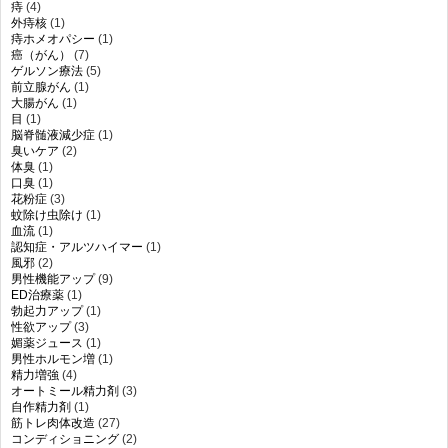
痔
(4)
外痔核
(1)
痔ホメオパシー
(1)
癌（がん）
(7)
ゲルソン療法
(5)
前立腺がん
(1)
大腸がん
(1)
目
(1)
脳脊髄液減少症
(1)
臭いケア
(2)
体臭
(1)
口臭
(1)
花粉症
(3)
蚊除け虫除け
(1)
血流
(1)
認知症・アルツハイマー
(1)
風邪
(2)
男性機能アップ
(9)
ED治療薬
(1)
勃起力アップ
(1)
性欲アップ
(3)
媚薬ジュース
(1)
男性ホルモン増
(1)
精力増強
(4)
オートミール精力剤
(3)
自作精力剤
(1)
筋トレ肉体改造
(27)
コンディショニング
(2)