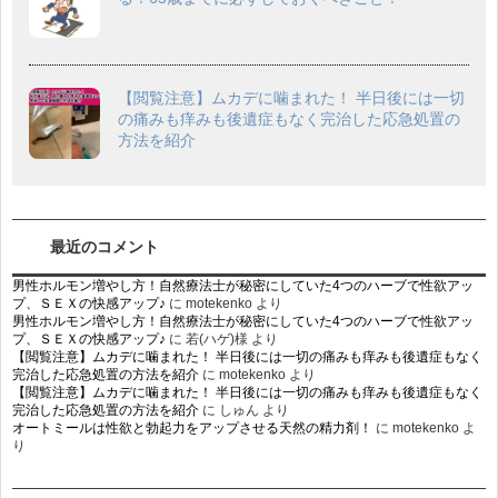
【閲覧注意】ムカデに噛まれた！ 半日後には一切
の痛みも痒みも後遺症もなく完治した応急処置の
方法を紹介
最近のコメント
男性ホルモン増やし方！自然療法士が秘密にしていた4つのハーブで性欲アッ
プ、ＳＥＸの快感アップ♪
に
motekenko
より
男性ホルモン増やし方！自然療法士が秘密にしていた4つのハーブで性欲アッ
プ、ＳＥＸの快感アップ♪
に
若(ハゲ)様
より
【閲覧注意】ムカデに噛まれた！ 半日後には一切の痛みも痒みも後遺症もなく
完治した応急処置の方法を紹介
に
motekenko
より
【閲覧注意】ムカデに噛まれた！ 半日後には一切の痛みも痒みも後遺症もなく
完治した応急処置の方法を紹介
に
しゅん
より
オートミールは性欲と勃起力をアップさせる天然の精力剤！
に
motekenko
よ
り