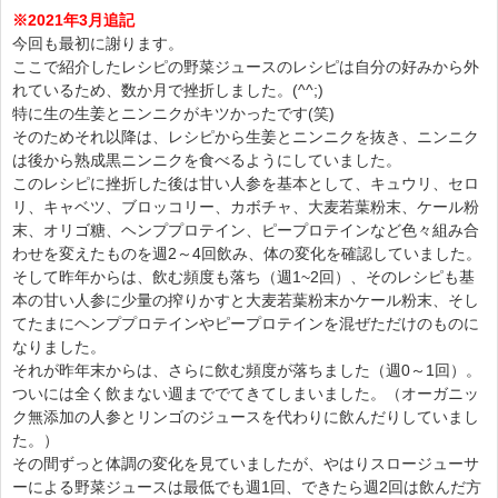
※2021年3月追記
今回も最初に謝ります。
ここで紹介したレシピの野菜ジュースのレシピは自分の好みから外
れているため、数か月で挫折しました。(^^;)
特に生の生姜とニンニクがキツかったです(笑)
そのためそれ以降は、レシピから生姜とニンニクを抜き、ニンニク
は後から熟成黒ニンニクを食べるようにしていました。
このレシピに挫折した後は甘い人参を基本として、キュウリ、セロ
リ、キャベツ、ブロッコリー、カボチャ、大麦若葉粉末、ケール粉
末、オリゴ糖、ヘンププロテイン、ピープロテインなど色々組み合
わせを変えたものを週2～4回飲み、体の変化を確認していました。
そして昨年からは、飲む頻度も落ち（週1~2回）、そのレシピも基
本の甘い人参に少量の搾りかすと大麦若葉粉末かケール粉末、そし
てたまにヘンププロテインやピープロテインを混ぜただけのものに
なりました。
それが昨年末からは、さらに飲む頻度が落ちました（週0～1回）。
ついには全く飲まない週まででてきてしまいました。（オーガニッ
ク無添加の人参とリンゴのジュースを代わりに飲んだりしていまし
た。）
その間ずっと体調の変化を見ていましたが、やはりスロージューサ
ーによる野菜ジュースは最低でも週1回、できたら週2回は飲んだ方