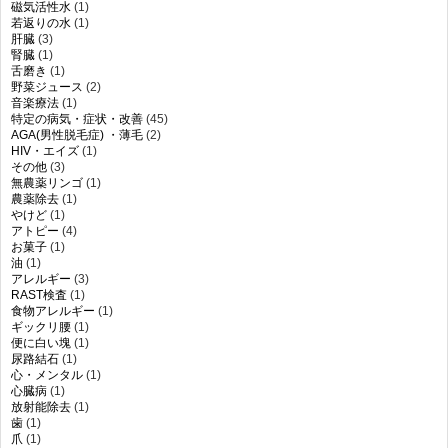
磁気活性水
(1)
若返りの水
(1)
肝臓
(3)
腎臓
(1)
舌磨き
(1)
野菜ジュース
(2)
音楽療法
(1)
特定の病気・症状・改善
(45)
AGA(男性脱毛症) ・薄毛
(2)
HIV・エイズ
(1)
その他
(3)
無農薬リンゴ
(1)
農薬除去
(1)
やけど
(1)
アトピー
(4)
お菓子
(1)
油
(1)
アレルギー
(3)
RAST検査
(1)
食物アレルギー
(1)
ギックリ腰
(1)
便に白い塊
(1)
尿路結石
(1)
心・メンタル
(1)
心臓病
(1)
放射能除去
(1)
歯
(1)
爪
(1)