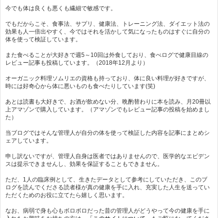
今でも体は良くも悪くも繊細で敏感です。
でもだからこそ、食事法、サプリ、健康法、トレーニング法、ダイエット法の
効果も人一倍出やすく、今ではそれを活かして気になったものはすぐに自分の
体を使って検証しています。
また食べることが大好きで週5～10回は外食しており、食べログで健康目線の
レビュー記事も投稿しています。（2018年12月より）
オーガニック料理ソムリエの資格も持っており、体に良い料理が好きですが、
時には好奇心から体に悪いものも食べたりしています(笑)
あとは読書も大好きで、お酒が飲めない分、晩酌替わりに本を読み、月20冊以
上アマゾンで購入しています。（アマゾンでもレビュー記事の投稿を始めまし
た）
当ブログではそんな管理人が自分の体を使って検証した内容を記事にまとめシ
ェアしています。
申し訳ないですが、管理人自身は医者ではありませんので、医学的なエビデン
スは提示できませんし、効果を保証することもできません。
ただ、1人の臨床例として、生きたデータとして参考にしていただき、このブ
ログを読んでくださる読者様が真の健康を手に入れ、充実した人生を送ってい
ただくためのお役に立てたら嬉しく思います。
なお、病弱で身も心もボロボロだった昔の管理人がどうやって今の健康を手に