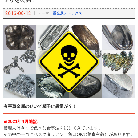
プリを公開！
2016-06-12
テーマ：
重金属デトックス
有害重金属のせいで精子に異常が？！
※2021年4月追記
管理人は今まで色々な食事法を試してきています。
その中の一つにペスクタリアン（魚はOKの菜食主義）があります。