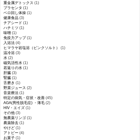
重金属デトックス
(1)
プラセンタ
(1)
ベロ回し体操
(1)
健康食品
(3)
チアシード
(1)
ハチミツ
(1)
味噌
(1)
免疫力アップ
(1)
入浴法
(4)
ヒマラヤ岩塩浴（ピンクソルト）
(1)
温冷浴
(3)
水
(2)
磁気活性水
(1)
若返りの水
(1)
肝臓
(3)
腎臓
(1)
舌磨き
(1)
野菜ジュース
(2)
音楽療法
(1)
特定の病気・症状・改善
(45)
AGA(男性脱毛症) ・薄毛
(2)
HIV・エイズ
(1)
その他
(3)
無農薬リンゴ
(1)
農薬除去
(1)
やけど
(1)
アトピー
(4)
お菓子
(1)