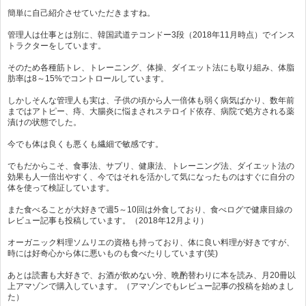
簡単に自己紹介させていただきますね。
管理人は仕事とは別に、韓国武道テコンドー3段（2018年11月時点）でインス
トラクターをしています。
そのため各種筋トレ、トレーニング、体操、ダイエット法にも取り組み、体脂
肪率は8～15%でコントロールしています。
しかしそんな管理人も実は、子供の頃から人一倍体も弱く病気ばかり、数年前
まではアトピー、痔、大腸炎に悩まされステロイド依存、病院で処方される薬
漬けの状態でした。
今でも体は良くも悪くも繊細で敏感です。
でもだからこそ、食事法、サプリ、健康法、トレーニング法、ダイエット法の
効果も人一倍出やすく、今ではそれを活かして気になったものはすぐに自分の
体を使って検証しています。
また食べることが大好きで週5～10回は外食しており、食べログで健康目線の
レビュー記事も投稿しています。（2018年12月より）
オーガニック料理ソムリエの資格も持っており、体に良い料理が好きですが、
時には好奇心から体に悪いものも食べたりしています(笑)
あとは読書も大好きで、お酒が飲めない分、晩酌替わりに本を読み、月20冊以
上アマゾンで購入しています。（アマゾンでもレビュー記事の投稿を始めまし
た）