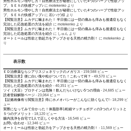
男性ホルモン増やし方！自然療法士が秘密にしていた4つのハーブで性欲アッ
プ、ＳＥＸの快感アップ♪
に
motekenko
より
男性ホルモン増やし方！自然療法士が秘密にしていた4つのハーブで性欲アッ
プ、ＳＥＸの快感アップ♪
に
若(ハゲ)様
より
【閲覧注意】ムカデに噛まれた！ 半日後には一切の痛みも痒みも後遺症もなく
完治した応急処置の方法を紹介
に
motekenko
より
【閲覧注意】ムカデに噛まれた！ 半日後には一切の痛みも痒みも後遺症もなく
完治した応急処置の方法を紹介
に
しゅん
より
オートミールは性欲と勃起力をアップさせる天然の精力剤！
に
motekenko
よ
り
表示数
ＥＤ治療薬ならシアリスジェネリックのメガリス
- 159,588 ビュー
【閲覧注意】便に白い塊や粒がついてた！これって何？
- 49,570 ビュー
【閲覧注意】ムカデに噛まれた！ 半日後には一切の痛みも痒みも後遺症もなく
完治した応急処置の方法を紹介
- 40,351 ビュー
ソイ（大豆）プロテインは危険！飲んだらいけない5つの理由
- 24,685 ビュー
読者登録解除ページ
- 23,064 ビュー
【証拠画像有り閲覧注意】痔にホメオパシーがこんなに効くなんて!
- 18,299 ビ
ュー
実際になってみて分かった！体脂肪率1桁細マッチョボディの3つのメリットと
５つのデメリット
- 18,120 ビュー
腸内洗浄を自宅で1人で正しくやる方法
- 16,546 ビュー
お問い合わせ
- 12,346 ビュー
オートミールは性欲と勃起力をアップさせる天然の精力剤！
- 11,569 ビュー