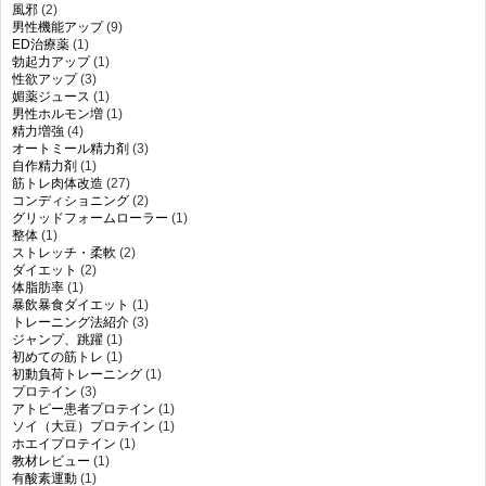
風邪
(2)
男性機能アップ
(9)
ED治療薬
(1)
勃起力アップ
(1)
性欲アップ
(3)
媚薬ジュース
(1)
男性ホルモン増
(1)
精力増強
(4)
オートミール精力剤
(3)
自作精力剤
(1)
筋トレ肉体改造
(27)
コンディショニング
(2)
グリッドフォームローラー
(1)
整体
(1)
ストレッチ・柔軟
(2)
ダイエット
(2)
体脂肪率
(1)
暴飲暴食ダイエット
(1)
トレーニング法紹介
(3)
ジャンプ、跳躍
(1)
初めての筋トレ
(1)
初動負荷トレーニング
(1)
プロテイン
(3)
アトピー患者プロテイン
(1)
ソイ（大豆）プロテイン
(1)
ホエイプロテイン
(1)
教材レビュー
(1)
有酸素運動
(1)