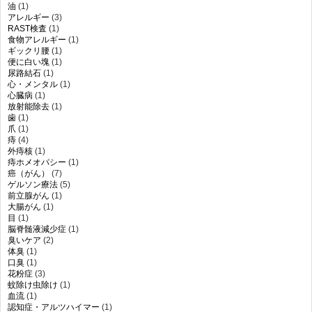
油
(1)
アレルギー
(3)
RAST検査
(1)
食物アレルギー
(1)
ギックリ腰
(1)
便に白い塊
(1)
尿路結石
(1)
心・メンタル
(1)
心臓病
(1)
放射能除去
(1)
歯
(1)
爪
(1)
痔
(4)
外痔核
(1)
痔ホメオパシー
(1)
癌（がん）
(7)
ゲルソン療法
(5)
前立腺がん
(1)
大腸がん
(1)
目
(1)
脳脊髄液減少症
(1)
臭いケア
(2)
体臭
(1)
口臭
(1)
花粉症
(3)
蚊除け虫除け
(1)
血流
(1)
認知症・アルツハイマー
(1)