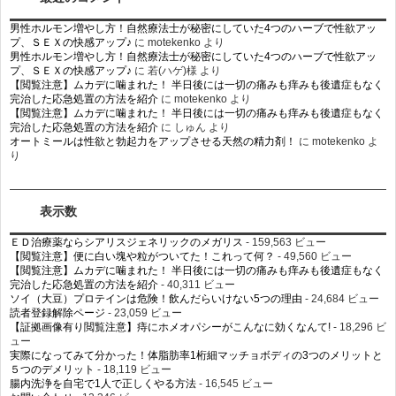
男性ホルモン増やし方！自然療法士が秘密にしていた4つのハーブで性欲アッ
プ、ＳＥＸの快感アップ♪
に
motekenko
より
男性ホルモン増やし方！自然療法士が秘密にしていた4つのハーブで性欲アッ
プ、ＳＥＸの快感アップ♪
に
若(ハゲ)様
より
【閲覧注意】ムカデに噛まれた！ 半日後には一切の痛みも痒みも後遺症もなく
完治した応急処置の方法を紹介
に
motekenko
より
【閲覧注意】ムカデに噛まれた！ 半日後には一切の痛みも痒みも後遺症もなく
完治した応急処置の方法を紹介
に
しゅん
より
オートミールは性欲と勃起力をアップさせる天然の精力剤！
に
motekenko
よ
り
表示数
ＥＤ治療薬ならシアリスジェネリックのメガリス
- 159,563 ビュー
【閲覧注意】便に白い塊や粒がついてた！これって何？
- 49,560 ビュー
【閲覧注意】ムカデに噛まれた！ 半日後には一切の痛みも痒みも後遺症もなく
完治した応急処置の方法を紹介
- 40,311 ビュー
ソイ（大豆）プロテインは危険！飲んだらいけない5つの理由
- 24,684 ビュー
読者登録解除ページ
- 23,059 ビュー
【証拠画像有り閲覧注意】痔にホメオパシーがこんなに効くなんて!
- 18,296 ビ
ュー
実際になってみて分かった！体脂肪率1桁細マッチョボディの3つのメリットと
５つのデメリット
- 18,119 ビュー
腸内洗浄を自宅で1人で正しくやる方法
- 16,545 ビュー