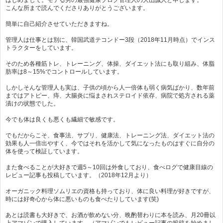
こんな所まで読んでくださりありがとうございます。
簡単に自己紹介させていただきますね。
管理人は仕事とは別に、韓国武道テコンドー3段（2018年11月時点）でインス
トラクターをしています。
そのため各種筋トレ、トレーニング、体操、ダイエット法にも取り組み、体脂
肪率は8～15%でコントロールしています。
しかしそんな管理人も実は、子供の頃から人一倍体も弱く病気ばかり、数年前
まではアトピー、痔、大腸炎に悩まされステロイド依存、病院で処方される薬
漬けの状態でした。
今でも体は良くも悪くも繊細で敏感です。
でもだからこそ、食事法、サプリ、健康法、トレーニング法、ダイエット法の
効果も人一倍出やすく、今ではそれを活かして気になったものはすぐに自分の
体を使って検証しています。
また食べることが大好きで週5～10回は外食しており、食べログで健康目線の
レビュー記事も投稿しています。（2018年12月より）
オーガニック料理ソムリエの資格も持っており、体に良い料理が好きですが、
時には好奇心から体に悪いものも食べたりしています(笑)
あとは読書も大好きで、お酒が飲めない分、晩酌替わりに本を読み、月20冊以
上アマゾンで購入しています。（アマゾンでもレビュー記事の投稿を始めまし