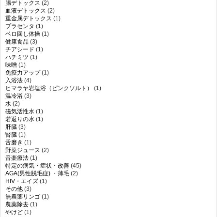
腸デトックス
(2)
血液デトックス
(2)
重金属デトックス
(1)
プラセンタ
(1)
ベロ回し体操
(1)
健康食品
(3)
チアシード
(1)
ハチミツ
(1)
味噌
(1)
免疫力アップ
(1)
入浴法
(4)
ヒマラヤ岩塩浴（ピンクソルト）
(1)
温冷浴
(3)
水
(2)
磁気活性水
(1)
若返りの水
(1)
肝臓
(3)
腎臓
(1)
舌磨き
(1)
野菜ジュース
(2)
音楽療法
(1)
特定の病気・症状・改善
(45)
AGA(男性脱毛症) ・薄毛
(2)
HIV・エイズ
(1)
その他
(3)
無農薬リンゴ
(1)
農薬除去
(1)
やけど
(1)