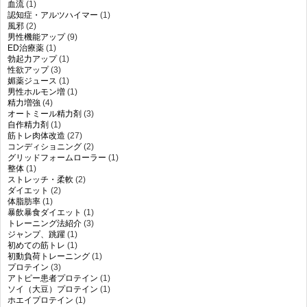
血流
(1)
認知症・アルツハイマー
(1)
風邪
(2)
男性機能アップ
(9)
ED治療薬
(1)
勃起力アップ
(1)
性欲アップ
(3)
媚薬ジュース
(1)
男性ホルモン増
(1)
精力増強
(4)
オートミール精力剤
(3)
自作精力剤
(1)
筋トレ肉体改造
(27)
コンディショニング
(2)
グリッドフォームローラー
(1)
整体
(1)
ストレッチ・柔軟
(2)
ダイエット
(2)
体脂肪率
(1)
暴飲暴食ダイエット
(1)
トレーニング法紹介
(3)
ジャンプ、跳躍
(1)
初めての筋トレ
(1)
初動負荷トレーニング
(1)
プロテイン
(3)
アトピー患者プロテイン
(1)
ソイ（大豆）プロテイン
(1)
ホエイプロテイン
(1)