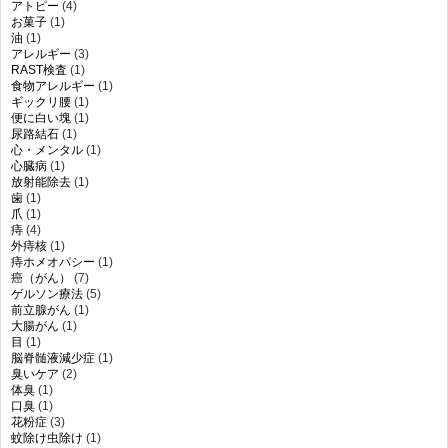
アトピー
(4)
お菓子
(1)
油
(1)
アレルギー
(3)
RAST検査
(1)
食物アレルギー
(1)
ギックリ腰
(1)
便に白い塊
(1)
尿路結石
(1)
心・メンタル
(1)
心臓病
(1)
放射能除去
(1)
歯
(1)
爪
(1)
痔
(4)
外痔核
(1)
痔ホメオパシー
(1)
癌（がん）
(7)
ゲルソン療法
(5)
前立腺がん
(1)
大腸がん
(1)
目
(1)
脳脊髄液減少症
(1)
臭いケア
(2)
体臭
(1)
口臭
(1)
花粉症
(3)
蚊除け虫除け
(1)