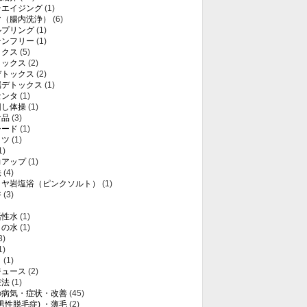
チエイジング
(1)
マ（腸内洗浄）
(6)
ルプリング
(1)
テンフリー
(1)
ックス
(5)
トックス
(2)
デトックス
(2)
属デトックス
(1)
センタ
(1)
回し体操
(1)
食品
(3)
シード
(1)
ミツ
(1)
1)
力アップ
(1)
法
(4)
ラヤ岩塩浴（ピンクソルト）
(1)
浴
(3)
活性水
(1)
りの水
(1)
3)
1)
き
(1)
ジュース
(2)
療法
(1)
の病気・症状・改善
(45)
(男性脱毛症) ・薄毛
(2)