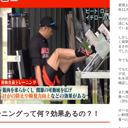
管理人
年1
その
法に
てい
しか
く病
まさ
でし
今で
でも
グ法
れを
検証
また
食べ
（20
オー
ーニングって何？効果あるの？！
い料
食べた