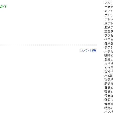
アン
か？
エネ
オイ
グル
デト
腸デ
血液
重金
プラ
ベロ
健康
チア
コメント(0)
ハチ
味噌
(
免疫
入浴
ヒマ
温冷
水
(2)
磁気
若返
肝臓
(
腎臓
(
舌磨
野菜
音楽
特定
AGA