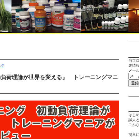
当ブ
ング
裏情
メー
動負荷理論が世界を変える』 トレーニングマニ
はじ
誠人
こん
簡単