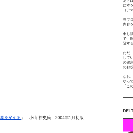
あと
に本
（ア
当ブ
内容
申し
で、
証す
ただ
して
の健
のお
なお
やっ
「こ
DEL
界を変える
』 小山 裕史氏 2004年1月初版