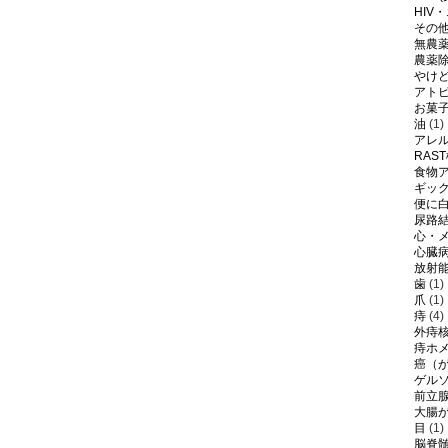
HIV
その
無農
農薬
やけ
アト
お菓
油
(1)
アレ
RAS
食物
ギッ
便に
尿路
心・
心臓
放射
歯
(1)
爪
(1)
痔
(4)
外痔
痔ホ
癌（
ゲル
前立
大腸
目
(1)
脳脊