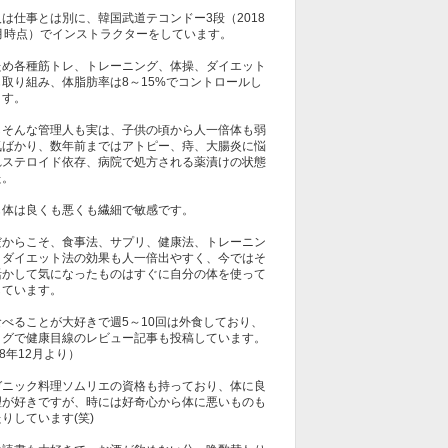
は仕事とは別に、韓国武道テコンドー3段（2018
1月時点）でインストラクターをしています。
ため各種筋トレ、トレーニング、体操、ダイエット
も取り組み、体脂肪率は8～15%でコントロールし
ます。
しそんな管理人も実は、子供の頃から人一倍体も弱
気ばかり、数年前まではアトピー、痔、大腸炎に悩
れステロイド依存、病院で処方される薬漬けの状態
た。
も体は良くも悪くも繊細で敏感です。
だからこそ、食事法、サプリ、健康法、トレーニン
、ダイエット法の効果も人一倍出やすく、今ではそ
活かして気になったものはすぐに自分の体を使って
しています。
食べることが大好きで週5～10回は外食しており、
ログで健康目線のレビュー記事も投稿しています。
18年12月より）
ガニック料理ソムリエの資格も持っており、体に良
理が好きですが、時には好奇心から体に悪いものも
りしています(笑)