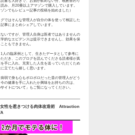
は読書も大好きで、お酒が飲めない分、晩酌替わり
を読み、月20冊以上アマゾンで購入しています。
マゾンでもレビュー記事の投稿を始めました）
ログではそんな管理人が自分の体を使って検証した
を記事にまとめシェアしています。
訳ないですが、管理人自身は医者ではありませんの
医学的なエビデンスは提示できませんし、効果を保
ることもできません。
、1人の臨床例として、生きたデータとして参考に
いただき、このブログを読んでくださる読者様が真
康を手に入れ、充実した人生を送っていただくため
役に立てたら嬉しく思います。
、病弱で身も心もボロボロだった昔の管理人がどう
て今の健康を手に入れたか興味をお持ちの方は、
のサイトについて」
もご覧になってください。
女性を惹きつける肉体改造術 Attraction
TA