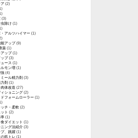
ケア
(2)
1)
1)
症
(3)
け虫除け
(1)
1)
症・アルツハイマー
(1)
2)
機能アップ
(9)
療薬
(1)
力アップ
(1)
アップ
(3)
ジュース
(1)
ホルモン増
(1)
増強
(4)
トミール精力剤
(3)
精力剤
(1)
レ肉体改造
(27)
ディショニング
(2)
ッドフォームローラー
(1)
1)
レッチ・柔軟
(2)
エット
(2)
肪率
(1)
暴食ダイエット
(1)
ーニング法紹介
(3)
ンプ、跳躍
(1)
ての筋トレ
(1)