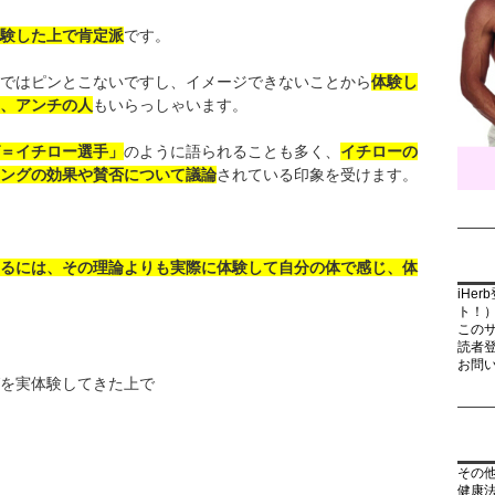
験した上で肯定派
です。
ではピンとこないですし、イメージできないことから
体験し
、アンチの人
もいらっしゃいます。
＝イチロー選手」
のように語られることも多く、
イチローの
ングの効果や賛否について議論
されている印象を受けます。
るには、その理論よりも実際に体験して自分の体で感じ、体
iHe
ト！
この
読者
お問
を実体験してきた上で
その
健康