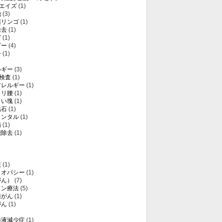
・エイズ
(1)
他
(3)
薬リンゴ
(1)
除去
(1)
ど
(1)
ピー
(4)
子
(1)
ルギー
(3)
T検査
(1)
アレルギー
(1)
クリ腰
(1)
白い塊
(1)
結石
(1)
メンタル
(1)
病
(1)
能除去
(1)
核
(1)
メオパシー
(1)
がん）
(7)
ソン療法
(5)
腺がん
(1)
がん
(1)
髄液減少症
(1)