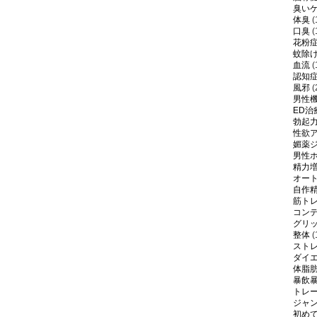
臭い
体臭
(
口臭
(
花粉
蚊除
血流
(
認知
風邪
(
男性
ED治
勃起
性欲
媚薬
男性
精力
オー
自作
筋ト
コン
グリ
整体
(
スト
ダイ
体脂
暴飲
トレ
ジャ
初め