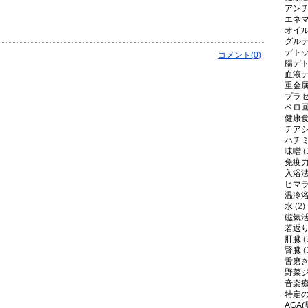
アン
エネ
オイ
グル
デト
コメント(0)
腸デ
血液
重金
プラ
ベロ
健康
チア
ハチ
味噌
(
免疫
入浴
ヒマ
温冷
水
(2)
磁気
若返
肝臓
(
腎臓
(
舌磨
野菜
音楽
特定
AGA