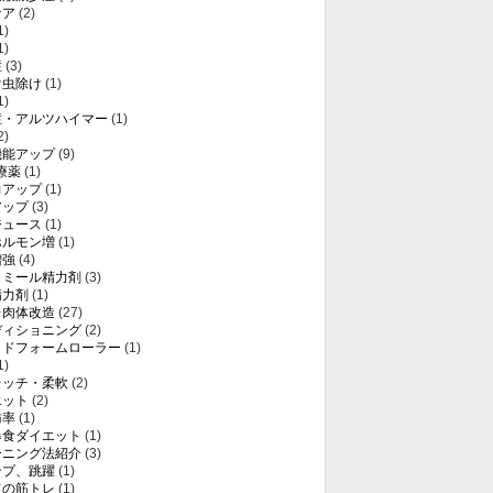
ケア
(2)
1)
1)
症
(3)
け虫除け
(1)
1)
症・アルツハイマー
(1)
2)
機能アップ
(9)
療薬
(1)
力アップ
(1)
アップ
(3)
ジュース
(1)
ホルモン増
(1)
増強
(4)
トミール精力剤
(3)
精力剤
(1)
レ肉体改造
(27)
ディショニング
(2)
ッドフォームローラー
(1)
1)
レッチ・柔軟
(2)
エット
(2)
肪率
(1)
暴食ダイエット
(1)
ーニング法紹介
(3)
ンプ、跳躍
(1)
ての筋トレ
(1)