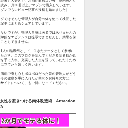
は読書も大好きで、お酒が飲めない分、晩酌替わり
を読み、月20冊以上アマゾンで購入しています。
マゾンでもレビュー記事の投稿を始めました）
ログではそんな管理人が自分の体を使って検証した
を記事にまとめシェアしています。
訳ないですが、管理人自身は医者ではありませんの
医学的なエビデンスは提示できませんし、効果を保
ることもできません。
、1人の臨床例として、生きたデータとして参考に
いただき、このブログを読んでくださる読者様が真
康を手に入れ、充実した人生を送っていただくため
役に立てたら嬉しく思います。
、病弱で身も心もボロボロだった昔の管理人がどう
て今の健康を手に入れたか興味をお持ちの方は、
のサイトについて」
もご覧になってください。
女性を惹きつける肉体改造術 Attraction
TA