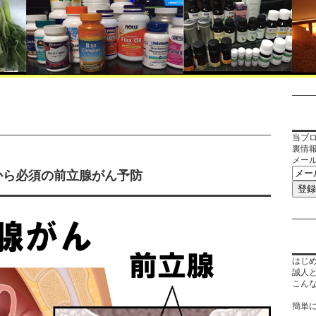
当ブ
裏情
メー
から必須の前立腺がん予防
はじ
誠人
こん
簡単