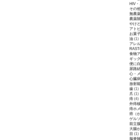
HIV
その
無農
農薬
やけ
アト
お菓
油
(1)
アレ
RAS
食物
ギッ
便に
尿路
心・
心臓
放射
歯
(1)
爪
(1)
痔
(4)
外痔
痔ホ
癌（
ゲル
前立
大腸
目
(1)
脳脊