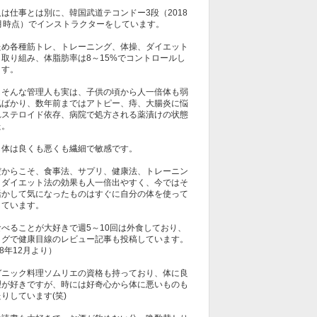
は仕事とは別に、韓国武道テコンドー3段（2018
1月時点）でインストラクターをしています。
ため各種筋トレ、トレーニング、体操、ダイエット
も取り組み、体脂肪率は8～15%でコントロールし
ます。
しそんな管理人も実は、子供の頃から人一倍体も弱
気ばかり、数年前まではアトピー、痔、大腸炎に悩
れステロイド依存、病院で処方される薬漬けの状態
た。
も体は良くも悪くも繊細で敏感です。
だからこそ、食事法、サプリ、健康法、トレーニン
、ダイエット法の効果も人一倍出やすく、今ではそ
活かして気になったものはすぐに自分の体を使って
しています。
食べることが大好きで週5～10回は外食しており、
ログで健康目線のレビュー記事も投稿しています。
18年12月より）
ガニック料理ソムリエの資格も持っており、体に良
理が好きですが、時には好奇心から体に悪いものも
りしています(笑)