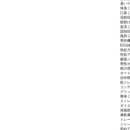
臭い
体臭
(
口臭
(
花粉
蚊除
血流
(
認知
風邪
(
男性
ED治
勃起
性欲
媚薬
男性
精力
オー
自作
筋ト
コン
グリ
整体
(
スト
ダイ
体脂
暴飲
トレ
ジャ
初め