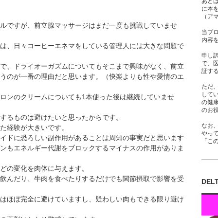
あと
に本
（ア
ルですが、前立腺マッサージはまだ一度も挑戦していませ
当ブ
内容
は、日々コーヒーエネマをしている管理人には大きな問題で
申し
で、
で、ドライオーガズムについてもそこまで興味がなく、前立
証す
うのが一番の理由だと思います。（快楽よりも性や愛情のエ
ただ
して
ロンのクリームについても1本使った後は継続していませ
の健
のお
するものは避けたいと思ったからです。
なお
た経験が大きいです。
やっ
イドに恐ろしい副作用があることは周知の事実だと思います
「こ
ンもエネルギー代謝をブロックするマイナスの作用がありま
どの変化を肉体に与えます。
飲んだり、牛肉を食べたりするだけでも関節摂取で影響を受
DEL
はほぼ完全に避けていますし、疑わしい肉もできる限り避け