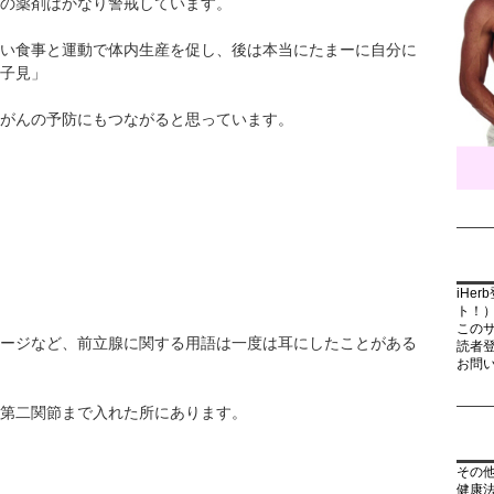
の薬剤はかなり警戒しています。
い食事と運動で体内生産を促し、後は本当にたまーに自分に
子見」
がんの予防にもつながると思っています。
iHe
ト！
この
ージなど、前立腺に関する用語は一度は耳にしたことがある
読者
お問
第二関節まで入れた所にあります。
その
健康