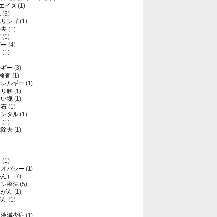
・エイズ
(1)
他
(3)
薬リンゴ
(1)
除去
(1)
ど
(1)
ピー
(4)
子
(1)
ルギー
(3)
T検査
(1)
アレルギー
(1)
クリ腰
(1)
白い塊
(1)
結石
(1)
メンタル
(1)
病
(1)
能除去
(1)
核
(1)
メオパシー
(1)
がん）
(7)
ソン療法
(5)
腺がん
(1)
がん
(1)
髄液減少症
(1)