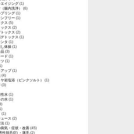
チエイジング
(1)
マ（腸内洗浄）
(6)
ルプリング
(1)
テンフリー
(1)
ックス
(5)
トックス
(2)
デトックス
(2)
属デトックス
(1)
センタ
(1)
回し体操
(1)
食品
(3)
シード
(1)
ミツ
(1)
1)
力アップ
(1)
法
(4)
ラヤ岩塩浴（ピンクソルト）
(1)
浴
(3)
活性水
(1)
りの水
(1)
3)
1)
き
(1)
ジュース
(2)
療法
(1)
の病気・症状・改善
(45)
(男性脱毛症) ・薄毛
(2)