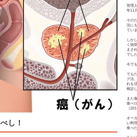
管理人
年1
その
法に
てい
しか
く病
まさ
でし
今で
でも
グ法
れを
検証
また
食べ
（20
オー
すべし！
い料
食べた