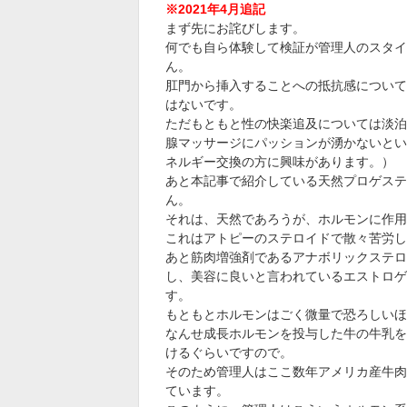
※2021年4月追記
まず先にお詫びします。
何でも自ら体験して検証が管理人のスタイ
ん。
肛門から挿入することへの抵抗感について
はないです。
ただもともと性の快楽追及については淡泊
腺マッサージにパッションが湧かないとい
ネルギー交換の方に興味があります。）
あと本記事で紹介している天然プロゲステ
ん。
それは、天然であろうが、ホルモンに作用
これはアトピーのステロイドで散々苦労し
あと筋肉増強剤であるアナボリックステロ
し、美容に良いと言われているエストロゲ
す。
もともとホルモンはごく微量で恐ろしいほ
なんせ成長ホルモンを投与した牛の牛乳を
けるぐらいですので。
そのため管理人はここ数年アメリカ産牛肉
ています。