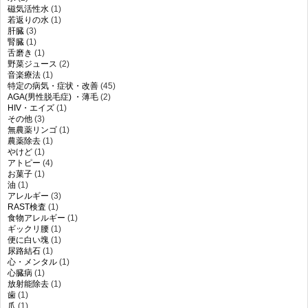
磁気活性水
(1)
若返りの水
(1)
肝臓
(3)
腎臓
(1)
舌磨き
(1)
野菜ジュース
(2)
音楽療法
(1)
特定の病気・症状・改善
(45)
AGA(男性脱毛症) ・薄毛
(2)
HIV・エイズ
(1)
その他
(3)
無農薬リンゴ
(1)
農薬除去
(1)
やけど
(1)
アトピー
(4)
お菓子
(1)
油
(1)
アレルギー
(3)
RAST検査
(1)
食物アレルギー
(1)
ギックリ腰
(1)
便に白い塊
(1)
尿路結石
(1)
心・メンタル
(1)
心臓病
(1)
放射能除去
(1)
歯
(1)
爪
(1)