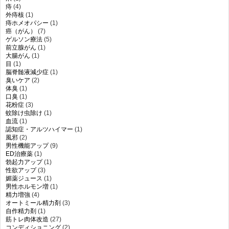
痔
(4)
外痔核
(1)
痔ホメオパシー
(1)
癌（がん）
(7)
ゲルソン療法
(5)
前立腺がん
(1)
大腸がん
(1)
目
(1)
脳脊髄液減少症
(1)
臭いケア
(2)
体臭
(1)
口臭
(1)
花粉症
(3)
蚊除け虫除け
(1)
血流
(1)
認知症・アルツハイマー
(1)
風邪
(2)
男性機能アップ
(9)
ED治療薬
(1)
勃起力アップ
(1)
性欲アップ
(3)
媚薬ジュース
(1)
男性ホルモン増
(1)
精力増強
(4)
オートミール精力剤
(3)
自作精力剤
(1)
筋トレ肉体改造
(27)
コンディショニング
(2)