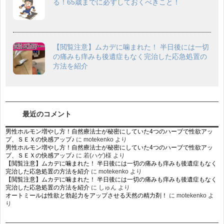
る！65歳までに必ずしておくべきこと！
【閲覧注意】ムカデに噛まれた！ 半日後には一切
の痛みも痒みも後遺症もなく完治した応急処置の
方法を紹介
最近のコメント
男性ホルモン増やし方！自然療法士が秘密にしていた4つのハーブで性欲アッ
プ、ＳＥＸの快感アップ♪
に
motekenko
より
男性ホルモン増やし方！自然療法士が秘密にしていた4つのハーブで性欲アッ
プ、ＳＥＸの快感アップ♪
に
若(ハゲ)様
より
【閲覧注意】ムカデに噛まれた！ 半日後には一切の痛みも痒みも後遺症もなく
完治した応急処置の方法を紹介
に
motekenko
より
【閲覧注意】ムカデに噛まれた！ 半日後には一切の痛みも痒みも後遺症もなく
完治した応急処置の方法を紹介
に
しゅん
より
オートミールは性欲と勃起力をアップさせる天然の精力剤！
に
motekenko
よ
り