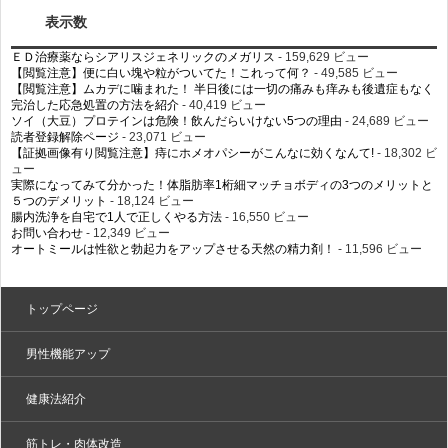
表示数
ＥＤ治療薬ならシアリスジェネリックのメガリス
- 159,629 ビュー
【閲覧注意】便に白い塊や粒がついてた！これって何？
- 49,585 ビュー
【閲覧注意】ムカデに噛まれた！ 半日後には一切の痛みも痒みも後遺症もなく
完治した応急処置の方法を紹介
- 40,419 ビュー
ソイ（大豆）プロテインは危険！飲んだらいけない5つの理由
- 24,689 ビュー
読者登録解除ページ
- 23,071 ビュー
【証拠画像有り閲覧注意】痔にホメオパシーがこんなに効くなんて!
- 18,302 ビ
ュー
実際になってみて分かった！体脂肪率1桁細マッチョボディの3つのメリットと
５つのデメリット
- 18,124 ビュー
腸内洗浄を自宅で1人で正しくやる方法
- 16,550 ビュー
お問い合わせ
- 12,349 ビュー
オートミールは性欲と勃起力をアップさせる天然の精力剤！
- 11,596 ビュー
トップページ
男性機能アップ
健康法紹介
筋トレ・肉体改造