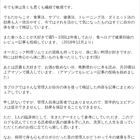
今でも体は良くも悪くも繊細で敏感です。
でもだからこそ、食事法、サプリ、健康法、トレーニング法、ダイエット法の
効果も人一倍出やすく、今ではそれを活かして気になったものはすぐに自分の
体を使って検証しています。
また食べることが大好きで週5～10回は外食しており、食べログで健康目線の
レビュー記事も投稿しています。（2018年12月より）
オーガニック料理ソムリエの資格も持っており、体に良い料理が好きですが、
時には好奇心から体に悪いものも食べたりしています(笑)
あとは読書も大好きで、お酒が飲めない分、晩酌替わりに本を読み、月20冊以
上アマゾンで購入しています。（アマゾンでもレビュー記事の投稿を始めまし
た）
当ブログではそんな管理人が自分の体を使って検証した内容を記事にまとめシ
ェアしています。
申し訳ないですが、管理人自身は医者ではありませんので、医学的なエビデン
スは提示できませんし、効果を保証することもできません。
ただ、1人の臨床例として、生きたデータとして参考にしていただき、このブ
ログを読んでくださる読者様が真の健康を手に入れ、充実した人生を送ってい
ただくためのお役に立てたら嬉しく思います。
なお、病弱で身も心もボロボロだった昔の管理人がどうやって今の健康を手に