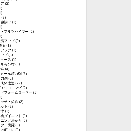
ケア
(2)
1)
1)
症
(3)
け虫除け
(1)
1)
症・アルツハイマー
(1)
2)
機能アップ
(9)
療薬
(1)
力アップ
(1)
アップ
(3)
ジュース
(1)
ホルモン増
(1)
増強
(4)
トミール精力剤
(3)
精力剤
(1)
レ肉体改造
(27)
ディショニング
(2)
ッドフォームローラー
(1)
1)
レッチ・柔軟
(2)
エット
(2)
肪率
(1)
暴食ダイエット
(1)
ーニング法紹介
(3)
ンプ、跳躍
(1)
ての筋トレ
(1)