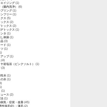
チエイジング
(1)
マ（腸内洗浄）
(6)
ルプリング
(1)
テンフリー
(1)
ックス
(5)
トックス
(2)
デトックス
(2)
属デトックス
(1)
センタ
(1)
回し体操
(1)
食品
(3)
シード
(1)
ミツ
(1)
1)
力アップ
(1)
法
(4)
ラヤ岩塩浴（ピンクソルト）
(1)
浴
(3)
活性水
(1)
りの水
(1)
3)
1)
き
(1)
ジュース
(2)
療法
(1)
の病気・症状・改善
(45)
(男性脱毛症) ・薄毛
(2)