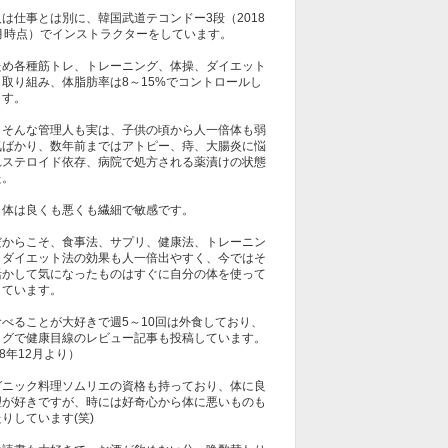
は仕事とは別に、韓国武道テコンドー3段（2018
1月時点）でインストラクターをしています。
ため各種筋トレ、トレーニング、体操、ダイエット
も取り組み、体脂肪率は8～15%でコントロールし
ます。
しそんな管理人も実は、子供の頃から人一倍体も弱
気ばかり、数年前まではアトピー、痔、大腸炎に悩
れステロイド依存、病院で処方される薬漬けの状態
た。
も体は良くも悪くも繊細で敏感です。
だからこそ、食事法、サプリ、健康法、トレーニン
、ダイエット法の効果も人一倍出やすく、今ではそ
活かして気になったものはすぐに自分の体を使って
しています。
食べることが大好きで週5～10回は外食しており、
ログで健康目線のレビュー記事も投稿しています。
18年12月より）
ガニック料理ソムリエの資格も持っており、体に良
理が好きですが、時には好奇心から体に悪いものも
りしています(笑)