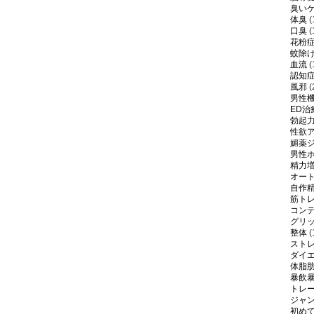
臭い
体臭
(
口臭
(
花粉
蚊除
血流
(
認知
風邪
(
男性
ED治
勃起
性欲
媚薬
男性
精力
オー
自作
筋ト
コン
グリ
整体
(
スト
ダイ
体脂
暴飲
トレ
ジャ
初め