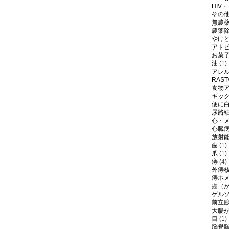
HIV
その
無農
農薬
やけ
アト
お菓
油
(1)
アレ
RAS
食物
ギッ
便に
尿路
心・
心臓
放射
歯
(1)
爪
(1)
痔
(4)
外痔
痔ホ
癌（
ゲル
前立
大腸
目
(1)
脳脊