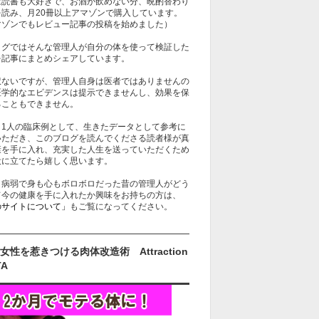
は読書も大好きで、お酒が飲めない分、晩酌替わり
を読み、月20冊以上アマゾンで購入しています。
マゾンでもレビュー記事の投稿を始めました）
ログではそんな管理人が自分の体を使って検証した
を記事にまとめシェアしています。
訳ないですが、管理人自身は医者ではありませんの
医学的なエビデンスは提示できませんし、効果を保
ることもできません。
、1人の臨床例として、生きたデータとして参考に
いただき、このブログを読んでくださる読者様が真
康を手に入れ、充実した人生を送っていただくため
役に立てたら嬉しく思います。
、病弱で身も心もボロボロだった昔の管理人がどう
て今の健康を手に入れたか興味をお持ちの方は、
のサイトについて」
もご覧になってください。
女性を惹きつける肉体改造術 Attraction
TA