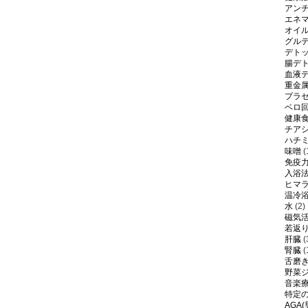
アン
エネ
オイ
グル
デト
腸デ
血液
重金
プラ
ベロ
健康
チア
ハチ
味噌
(
免疫
入浴
ヒマ
温冷
水
(2)
磁気
若返
肝臓
(
腎臓
(
舌磨
野菜
音楽
特定
AGA