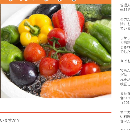
管理人
年1
その
法に
てい
しか
く病
まさ
でし
今で
でも
グ法
れを
検証
また
食べ
（20
オー
い料
いますか？
食べた