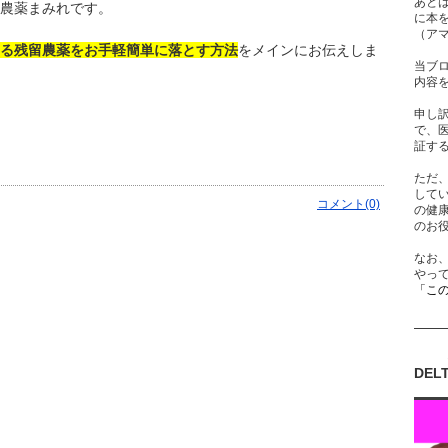
あと
農薬まみれです。
に本
（ア
る残留農薬をお手軽簡単に落とす方法
をメインにお伝えしま
当ブ
内容
申し
で、
証す
ただ
して
コメント(0)
の健
のお
なお
やっ
「こ
DEL