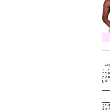
iHe
ト！
この
読者
お問
その
健康