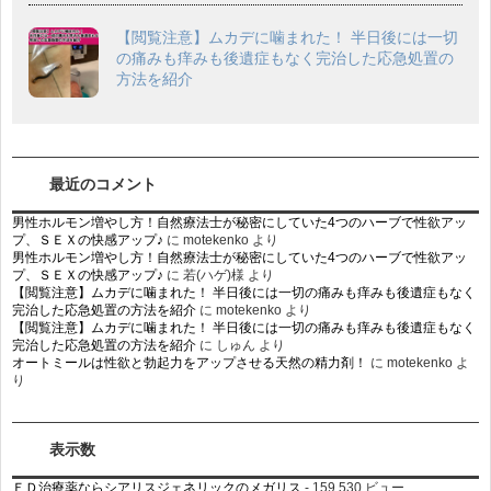
【閲覧注意】ムカデに噛まれた！ 半日後には一切
の痛みも痒みも後遺症もなく完治した応急処置の
方法を紹介
最近のコメント
男性ホルモン増やし方！自然療法士が秘密にしていた4つのハーブで性欲アッ
プ、ＳＥＸの快感アップ♪
に
motekenko
より
男性ホルモン増やし方！自然療法士が秘密にしていた4つのハーブで性欲アッ
プ、ＳＥＸの快感アップ♪
に
若(ハゲ)様
より
【閲覧注意】ムカデに噛まれた！ 半日後には一切の痛みも痒みも後遺症もなく
完治した応急処置の方法を紹介
に
motekenko
より
【閲覧注意】ムカデに噛まれた！ 半日後には一切の痛みも痒みも後遺症もなく
完治した応急処置の方法を紹介
に
しゅん
より
オートミールは性欲と勃起力をアップさせる天然の精力剤！
に
motekenko
よ
り
表示数
ＥＤ治療薬ならシアリスジェネリックのメガリス
- 159,530 ビュー