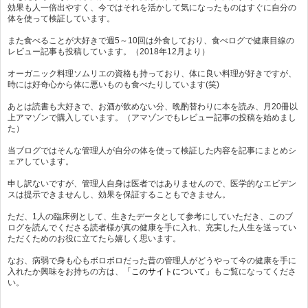
効果も人一倍出やすく、今ではそれを活かして気になったものはすぐに自分の
体を使って検証しています。
また食べることが大好きで週5～10回は外食しており、食べログで健康目線の
レビュー記事も投稿しています。（2018年12月より）
オーガニック料理ソムリエの資格も持っており、体に良い料理が好きですが、
時には好奇心から体に悪いものも食べたりしています(笑)
あとは読書も大好きで、お酒が飲めない分、晩酌替わりに本を読み、月20冊以
上アマゾンで購入しています。（アマゾンでもレビュー記事の投稿を始めまし
た）
当ブログではそんな管理人が自分の体を使って検証した内容を記事にまとめシ
ェアしています。
申し訳ないですが、管理人自身は医者ではありませんので、医学的なエビデン
スは提示できませんし、効果を保証することもできません。
ただ、1人の臨床例として、生きたデータとして参考にしていただき、このブ
ログを読んでくださる読者様が真の健康を手に入れ、充実した人生を送ってい
ただくためのお役に立てたら嬉しく思います。
なお、病弱で身も心もボロボロだった昔の管理人がどうやって今の健康を手に
入れたか興味をお持ちの方は、
「このサイトについて」
もご覧になってくださ
い。