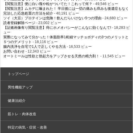
【閲覧注意】便に白い塊や粒がついてた！これって何？
- 49,546 ビュー
【閲覧注意】ムカデに噛まれた！ 半日後には一切の痛みも痒みも後遺症もなく
完治した応急処置の方法を紹介
- 40,191 ビュー
ソイ（大豆）プロテインは危険！飲んだらいけない5つの理由
- 24,680 ビュー
読者登録解除ページ
- 23,002 ビュー
【証拠画像有り閲覧注意】痔にホメオパシーがこんなに効くなんて!
- 18,283 ビ
ュー
実際になってみて分かった！体脂肪率1桁細マッチョボディの3つのメリットと
５つのデメリット
- 18,116 ビュー
腸内洗浄を自宅で1人で正しくやる方法
- 16,533 ビュー
お問い合わせ
- 12,343 ビュー
オートミールは性欲と勃起力をアップさせる天然の精力剤！
- 11,545 ビュー
トップページ
男性機能アップ
健康法紹介
筋トレ・肉体改造
特定の病気・症状・改善