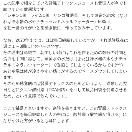
この記事で紹介している腎臓デトックスジュースも管理人が今でも
続けている健康法です。
「レモン1個、ライム1個、リンゴ酢適量、そして蒸留水の水（なけ
れば浄水器の水やナチュラルミネラルウォーター）500ml」
を朝一番のうがいと歯磨き後に、作って飲み干しています。
なお、2020年までは、ほぼ毎日継続していますが、それ以降現在は
週に１～3回ほどのペースです。
その理由は単純で、朝忙しい時にはこれを作るための数分の時間と
労力を手間に感じて、蒸留水の水だけ（または浄水器の水やナチュ
ラルミネラルウォーター）で妥協してしまっているからです(^^;)
あと冬場は体が冷えやすい感じがするのでペースダウンしてしまい
ます。
そのため感覚的には腎臓デトックスのためというより、運動した翌
日などにクエン酸回路（TCA回路）を回して疲労回復を促進させる
ため、という意識で飲んでいます。
ここで補足と言いますか、余談を書きますと、この腎臓デトックス
ジュースを毎日継続した人の中には、酸蝕歯（酸で歯が溶ける）に
なりかけた方がいるとも耳にします。