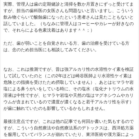
実際、管理人は歯の定期健診と清掃を数か月置きにずっと受けてま
すが、担当の歯科医の女医さんも問題ないと言いますし、こういう
飲み物ぐらいで酸蝕歯になったという患者さんは見たこともないと
話していました。（ちなみに管理人はコーヒーやカレーが好きなの
で、それらによる色素沈着はあります＾＾；）
ただ、歯が弱いことを自覚されいる方、歯の治療を受けている方
は、念のため担当医にも相談してみてください。
なお、これは推測ですが、昔は強アルカリ性の水溶性ケイ素を検証
して試していたのと（この2年ほどは崎谷医師より水溶性ケイ素は
危険との指摘を受けたため摂取していません）、あとはヒマラヤ岩
塩による鼻うがいをしている時に、その塩水（塩化ナトリウムの水
溶液は中性ですが、ヒマラヤ岩塩や天然の塩はマグネシウムやカリ
ウムが含まれているので濃度が濃くなると若干アルカリ性を示す）
が歯に触れていたのも影響しているかもしれません。
最後注意点ですが、これは他の記事でも何回か書いた気もするので
すが、こういう自然療法や自然療法系のデトックスは、西洋処方薬
を服用していてバランスが崩れていたり、東洋医術や漢方薬によっ