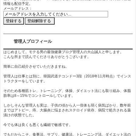
情報も配信予定。
メールアドレス：
管理人プロフィール
はじめまして。モテる男の最強健康ブログ管理人の大山誠人と申します。
こんな所まで読んでくださりありがとうございます。
簡単に自己紹介させていただきますね。
管理人は仕事とは別に、韓国武道テコンドー3段（2018年11月時点）でインス
トラクターをしています。
そのため各種筋トレ、トレーニング、体操、ダイエット法にも取り組み、体脂
肪率は8～15%でコントロールしています。
しかしそんな管理人も実は、子供の頃から人一倍体も弱く病気ばかり、数年前
まではアトピー、痔、大腸炎に悩まされステロイド依存、病院で処方される薬
漬けの状態でした。
今でも体は良くも悪くも繊細で敏感です。
でもだからこそ、食事法、サプリ、健康法、トレーニング法、ダイエット法の