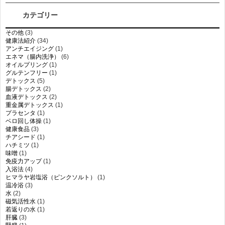
カテゴリー
その他
(3)
健康法紹介
(34)
アンチエイジング
(1)
エネマ（腸内洗浄）
(6)
オイルプリング
(1)
グルテンフリー
(1)
デトックス
(5)
腸デトックス
(2)
血液デトックス
(2)
重金属デトックス
(1)
プラセンタ
(1)
ベロ回し体操
(1)
健康食品
(3)
チアシード
(1)
ハチミツ
(1)
味噌
(1)
免疫力アップ
(1)
入浴法
(4)
ヒマラヤ岩塩浴（ピンクソルト）
(1)
温冷浴
(3)
水
(2)
磁気活性水
(1)
若返りの水
(1)
肝臓
(3)