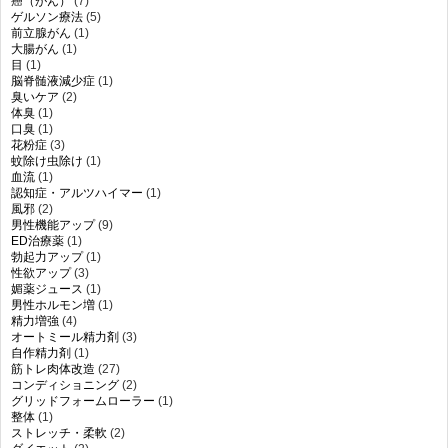
癌（がん）
(7)
ゲルソン療法
(5)
前立腺がん
(1)
大腸がん
(1)
目
(1)
脳脊髄液減少症
(1)
臭いケア
(2)
体臭
(1)
口臭
(1)
花粉症
(3)
蚊除け虫除け
(1)
血流
(1)
認知症・アルツハイマー
(1)
風邪
(2)
男性機能アップ
(9)
ED治療薬
(1)
勃起力アップ
(1)
性欲アップ
(3)
媚薬ジュース
(1)
男性ホルモン増
(1)
精力増強
(4)
オートミール精力剤
(3)
自作精力剤
(1)
筋トレ肉体改造
(27)
コンディショニング
(2)
グリッドフォームローラー
(1)
整体
(1)
ストレッチ・柔軟
(2)