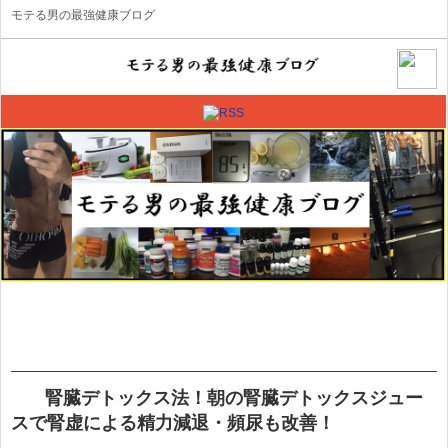
モテる男の最強健康ブログ
腎臓デトックス法！朝の腎臓デトックスジュー
スで腎虚による精力減退・頻尿も改善！