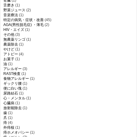
腎臓
(1)
舌磨き
(1)
野菜ジュース
(2)
音楽療法
(1)
特定の病気・症状・改善
(45)
AGA(男性脱毛症) ・薄毛
(2)
HIV・エイズ
(1)
その他
(3)
無農薬リンゴ
(1)
農薬除去
(1)
やけど
(1)
アトピー
(4)
お菓子
(1)
油
(1)
アレルギー
(3)
RAST検査
(1)
食物アレルギー
(1)
ギックリ腰
(1)
便に白い塊
(1)
尿路結石
(1)
心・メンタル
(1)
心臓病
(1)
放射能除去
(1)
歯
(1)
爪
(1)
痔
(4)
外痔核
(1)
痔ホメオパシー
(1)