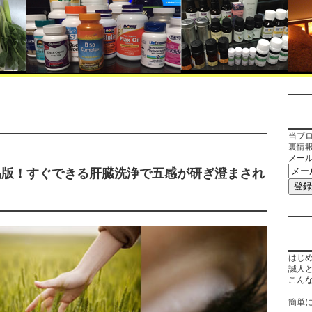
当ブ
裏情
メー
易版！すぐできる肝臓洗浄で五感が研ぎ澄まされ
はじ
誠人
こん
簡単