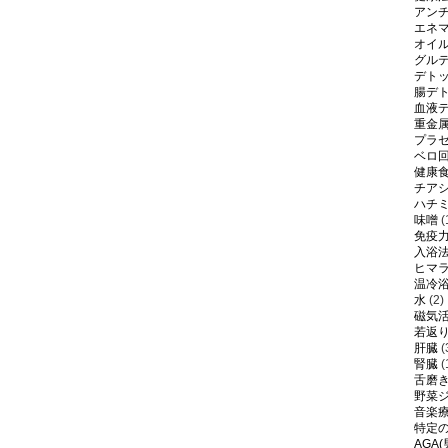
アン
エネ
オイ
グル
デト
腸デ
血液
重金
プラ
ベロ
健康
チア
ハチ
味噌
(
免疫
入浴
ヒマ
温冷
水
(2)
磁気
若返
肝臓
(
腎臓
(
舌磨
野菜
音楽
特定
AGA