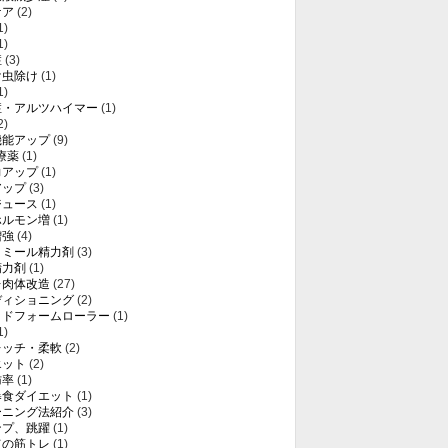
ケア
(2)
1)
1)
症
(3)
け虫除け
(1)
1)
症・アルツハイマー
(1)
2)
機能アップ
(9)
療薬
(1)
力アップ
(1)
アップ
(3)
ジュース
(1)
ホルモン増
(1)
増強
(4)
トミール精力剤
(3)
精力剤
(1)
レ肉体改造
(27)
ディショニング
(2)
ッドフォームローラー
(1)
1)
レッチ・柔軟
(2)
エット
(2)
肪率
(1)
暴食ダイエット
(1)
ーニング法紹介
(3)
ンプ、跳躍
(1)
ての筋トレ
(1)