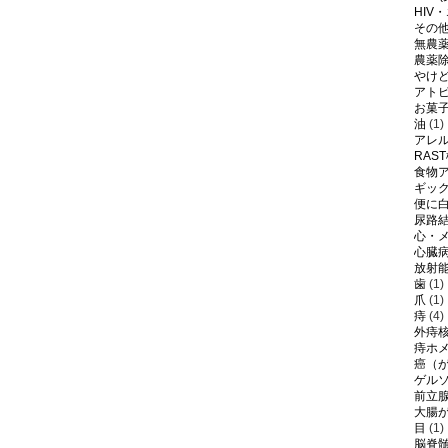
HIV
その
無農
農薬
やけ
アト
お菓
油
(1)
アレ
RAS
食物
ギッ
便に
尿路
心・
心臓
放射
歯
(1)
爪
(1)
痔
(4)
外痔
痔ホ
癌（
ゲル
前立
大腸
目
(1)
脳脊