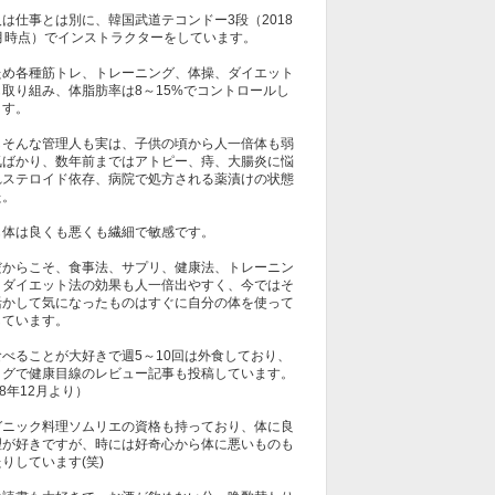
は仕事とは別に、韓国武道テコンドー3段（2018
1月時点）でインストラクターをしています。
ため各種筋トレ、トレーニング、体操、ダイエット
も取り組み、体脂肪率は8～15%でコントロールし
ます。
しそんな管理人も実は、子供の頃から人一倍体も弱
気ばかり、数年前まではアトピー、痔、大腸炎に悩
れステロイド依存、病院で処方される薬漬けの状態
た。
も体は良くも悪くも繊細で敏感です。
だからこそ、食事法、サプリ、健康法、トレーニン
、ダイエット法の効果も人一倍出やすく、今ではそ
活かして気になったものはすぐに自分の体を使って
しています。
食べることが大好きで週5～10回は外食しており、
ログで健康目線のレビュー記事も投稿しています。
18年12月より）
ガニック料理ソムリエの資格も持っており、体に良
理が好きですが、時には好奇心から体に悪いものも
りしています(笑)