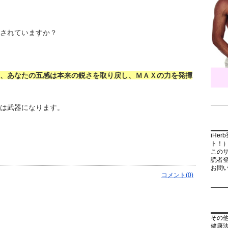
されていますか？
、あなたの五感は本来の鋭さを取り戻し、ＭＡＸの力を発揮
は武器になります。
iHe
ト！
この
読者
お問
コメント(0)
その
健康