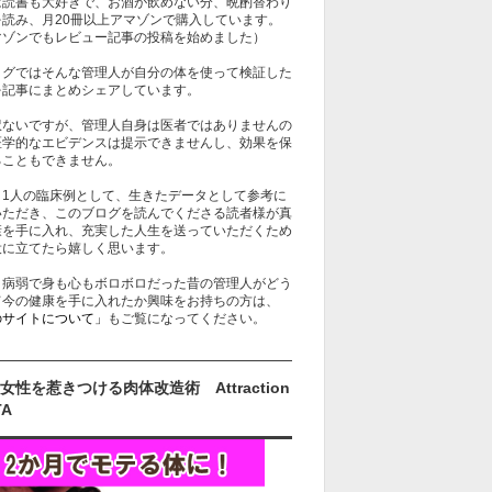
は読書も大好きで、お酒が飲めない分、晩酌替わり
を読み、月20冊以上アマゾンで購入しています。
マゾンでもレビュー記事の投稿を始めました）
ログではそんな管理人が自分の体を使って検証した
を記事にまとめシェアしています。
訳ないですが、管理人自身は医者ではありませんの
医学的なエビデンスは提示できませんし、効果を保
ることもできません。
、1人の臨床例として、生きたデータとして参考に
いただき、このブログを読んでくださる読者様が真
康を手に入れ、充実した人生を送っていただくため
役に立てたら嬉しく思います。
、病弱で身も心もボロボロだった昔の管理人がどう
て今の健康を手に入れたか興味をお持ちの方は、
のサイトについて」
もご覧になってください。
女性を惹きつける肉体改造術 Attraction
TA