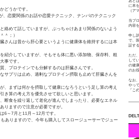
あと
に本
かどうかです。
（ア
すが、恋愛関係のお話や恋愛テクニック、ナンパのテクニック
当ブ
内容
と絡めて話していますが、ぶっちゃけあまり関係のないよう
＾＾；）
申し
で、
臓さんは昔から肝心要というように健康体を維持するには本
証す
を紹介していますが、そもそも体に悪い添加物、保存料、粗
ただ
して
大事です。
の健
質、プロテインでも分解するのは肝臓さんです。
のお
なサプリは止め、過剰なプロテイン摂取も止めて肝臓さんを
なお
やっ
が、まずは何かを摂取して健康になろうという足し算の考え
「こ
引き算の考え方を優先させて欲しいと思います。
、断食を繰り返して老化が進んでしまったり、必要なエネル
ありますので注意が必要ですが。
6～7月と11月～12月です。
DEL
ともありますので、今年も購入してスロージューサーでジュー