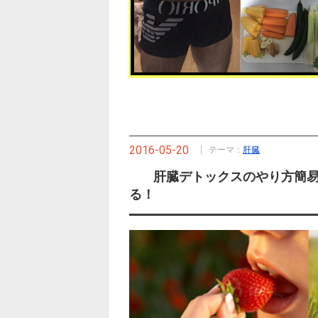
2016-05-20
テーマ：
肝臓
肝臓デトックスのやり方簡
る！