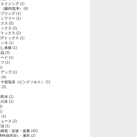
チエイジング
(1)
マ（腸内洗浄）
(6)
ルプリング
(1)
テンフリー
(1)
ックス
(5)
トックス
(2)
デトックス
(2)
属デトックス
(1)
センタ
(1)
回し体操
(1)
食品
(3)
シード
(1)
ミツ
(1)
1)
力アップ
(1)
法
(4)
ラヤ岩塩浴（ピンクソルト）
(1)
浴
(3)
活性水
(1)
りの水
(1)
3)
1)
き
(1)
ジュース
(2)
療法
(1)
の病気・症状・改善
(45)
(男性脱毛症) ・薄毛
(2)