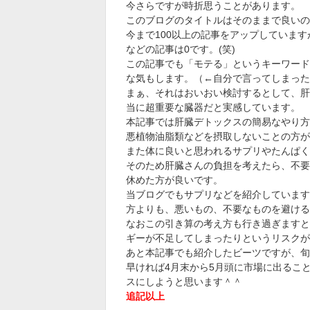
今さらですが時折思うことがあります。
このブログのタイトルはそのままで良いの
今まで100以上の記事をアップしていま
などの記事は0です。(笑)
この記事でも「モテる」というキーワード
な気もします。（←自分で言ってしまった
まぁ、それはおいおい検討するとして、肝
当に超重要な臓器だと実感しています。
本記事では肝臓デトックスの簡易なやり方
悪植物油脂類などを摂取しないことの方が
また体に良いと思われるサプリやたんぱく
そのため肝臓さんの負担を考えたら、不要
休めた方が良いです。
当ブログでもサプリなどを紹介しています
方よりも、悪いもの、不要なものを避ける
なおこの引き算の考え方も行き過ぎますと
ギーが不足してしまったりというリスクが
あと本記事でも紹介したビーツですが、旬は
早ければ4月末から5月頭に市場に出るこ
スにしようと思います＾＾
追記以上