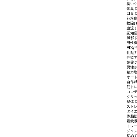
臭い
体臭
(
口臭
(
花粉
蚊除
血流
(
認知
風邪
(
男性
ED治
勃起
性欲
媚薬
男性
精力
オー
自作
筋ト
コン
グリ
整体
(
スト
ダイ
体脂
暴飲
トレ
ジャ
初め