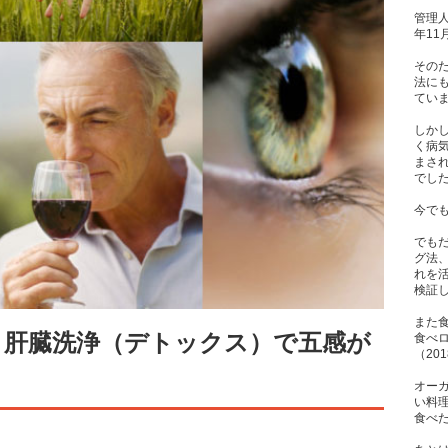
管理人
年1
その
法に
てい
しか
く病
まさ
でし
今で
でも
グ法
れを
検証
また
！肝臓洗浄（デトックス）で五感が
食べ
（20
オー
い料
食べた