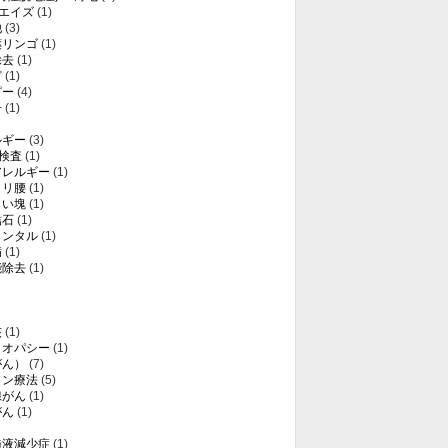
・エイズ
(1)
他
(3)
薬リンゴ
(1)
除去
(1)
ど
(1)
ピー
(4)
子
(1)
ルギー
(3)
T検査
(1)
アレルギー
(1)
クリ腰
(1)
白い塊
(1)
結石
(1)
メンタル
(1)
病
(1)
能除去
(1)
核
(1)
メオパシー
(1)
がん）
(7)
ソン療法
(5)
腺がん
(1)
がん
(1)
髄液減少症
(1)