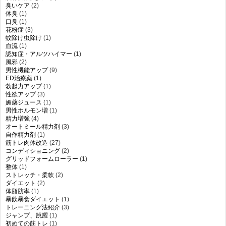
臭いケア
(2)
体臭
(1)
口臭
(1)
花粉症
(3)
蚊除け虫除け
(1)
血流
(1)
認知症・アルツハイマー
(1)
風邪
(2)
男性機能アップ
(9)
ED治療薬
(1)
勃起力アップ
(1)
性欲アップ
(3)
媚薬ジュース
(1)
男性ホルモン増
(1)
精力増強
(4)
オートミール精力剤
(3)
自作精力剤
(1)
筋トレ肉体改造
(27)
コンディショニング
(2)
グリッドフォームローラー
(1)
整体
(1)
ストレッチ・柔軟
(2)
ダイエット
(2)
体脂肪率
(1)
暴飲暴食ダイエット
(1)
トレーニング法紹介
(3)
ジャンプ、跳躍
(1)
初めての筋トレ
(1)