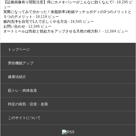
【証拠画像有り閲覧注意】痔にホメオパシーがこんなに効くなんて!
- 18,295 ビ
ュー
実際になってみて分かった！体脂肪率1桁細マッチョボディの3つのメリットと
５つのデメリット
- 18,119 ビュー
腸内洗浄を自宅で1人で正しくやる方法
- 16,545 ビュー
お問い合わせ
- 12,346 ビュー
オートミールは性欲と勃起力をアップさせる天然の精力剤！
- 11,564 ビュー
トップページ
男性機能アップ
健康法紹介
筋トレ・肉体改造
特定の病気・症状・改善
このサイトについて