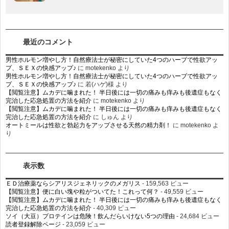
最近のコメント
男性ホルモン増やし方！自然療法士が秘密にしていた4つのハーブで性欲アッ
プ、ＳＥＸの快感アップ♪
に
motekenko
より
男性ホルモン増やし方！自然療法士が秘密にしていた4つのハーブで性欲アッ
プ、ＳＥＸの快感アップ♪
に
若(ハゲ)様
より
【閲覧注意】ムカデに噛まれた！ 半日後には一切の痛みも痒みも後遺症もなく
完治した応急処置の方法を紹介
に
motekenko
より
【閲覧注意】ムカデに噛まれた！ 半日後には一切の痛みも痒みも後遺症もなく
完治した応急処置の方法を紹介
に
しゅん
より
オートミールは性欲と勃起力をアップさせる天然の精力剤！
に
motekenko
よ
り
表示数
ＥＤ治療薬ならシアリスジェネリックのメガリス
- 159,563 ビュー
【閲覧注意】便に白い塊や粒がついてた！これって何？
- 49,559 ビュー
【閲覧注意】ムカデに噛まれた！ 半日後には一切の痛みも痒みも後遺症もなく
完治した応急処置の方法を紹介
- 40,309 ビュー
ソイ（大豆）プロテインは危険！飲んだらいけない5つの理由
- 24,684 ビュー
読者登録解除ページ
- 23,059 ビュー