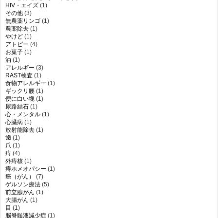
HIV・エイズ
(1)
その他
(3)
無農薬リンゴ
(1)
農薬除去
(1)
やけど
(1)
アトピー
(4)
お菓子
(1)
油
(1)
アレルギー
(3)
RAST検査
(1)
食物アレルギー
(1)
ギックリ腰
(1)
便に白い塊
(1)
尿路結石
(1)
心・メンタル
(1)
心臓病
(1)
放射能除去
(1)
歯
(1)
爪
(1)
痔
(4)
外痔核
(1)
痔ホメオパシー
(1)
癌（がん）
(7)
ゲルソン療法
(5)
前立腺がん
(1)
大腸がん
(1)
目
(1)
脳脊髄液減少症
(1)