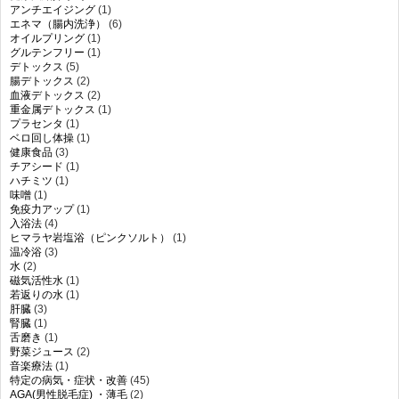
アンチエイジング
(1)
エネマ（腸内洗浄）
(6)
オイルプリング
(1)
グルテンフリー
(1)
デトックス
(5)
腸デトックス
(2)
血液デトックス
(2)
重金属デトックス
(1)
プラセンタ
(1)
ベロ回し体操
(1)
健康食品
(3)
チアシード
(1)
ハチミツ
(1)
味噌
(1)
免疫力アップ
(1)
入浴法
(4)
ヒマラヤ岩塩浴（ピンクソルト）
(1)
温冷浴
(3)
水
(2)
磁気活性水
(1)
若返りの水
(1)
肝臓
(3)
腎臓
(1)
舌磨き
(1)
野菜ジュース
(2)
音楽療法
(1)
特定の病気・症状・改善
(45)
AGA(男性脱毛症) ・薄毛
(2)