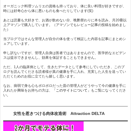
オーガニック料理ソムリエの資格も持っており、体に良い料理が好きですが、
時には好奇心から体に悪いものも食べたりしています(笑)
あとは読書も大好きで、お酒が飲めない分、晩酌替わりに本を読み、月20冊以
上アマゾンで購入しています。（アマゾンでもレビュー記事の投稿を始めまし
た）
当ブログではそんな管理人が自分の体を使って検証した内容を記事にまとめシ
ェアしています。
申し訳ないですが、管理人自身は医者ではありませんので、医学的なエビデン
スは提示できませんし、効果を保証することもできません。
ただ、1人の臨床例として、生きたデータとして参考にしていただき、このブ
ログを読んでくださる読者様が真の健康を手に入れ、充実した人生を送ってい
ただくためのお役に立てたら嬉しく思います。
なお、病弱で身も心もボロボロだった昔の管理人がどうやって今の健康を手に
入れたか興味をお持ちの方は、
「このサイトについて」
もご覧になってくださ
い。
女性を惹きつける肉体改造術 Attraction DELTA