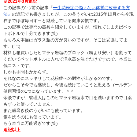
※2021年3月追記
この記事の1つ前の記事『
一生花粉症に悩まない体質に改善する方
法』
の追記でも書きましたが、この鼻うがいは2015年10月から今現
在までほぼ毎日ずっと継続している健康習慣です。
この記事では専門の器具を紹介していますが、慣れてしまえばペッ
トボトルで十分できます(笑)
もちろん本当はガラス瓶の方が良いのですが、そこは妥協してま
す。(^^;)
材料も箱買いしたヒマラヤ岩塩のブロック（粉より安い）を割って
くだいてペットボトルに入れて浄水器を注ぐだけですので、本当に
低コストです。
しかも手間もかからず。
それなのにスッキリして花粉症への耐性が上がるのです。
だからこそ今でも継続し、今後も続けていこうと思えるゴールデン
健康習慣の1つになっています。＾＾
余談ですが、管理人はこのヒマラヤ岩塩水で目を洗いますので目薬
もずっと使っていません。
また歯磨き後のうがいにも使っています。
傷を洗うのにも使っています。
もう本当に万能過ぎです(笑)
追記以上