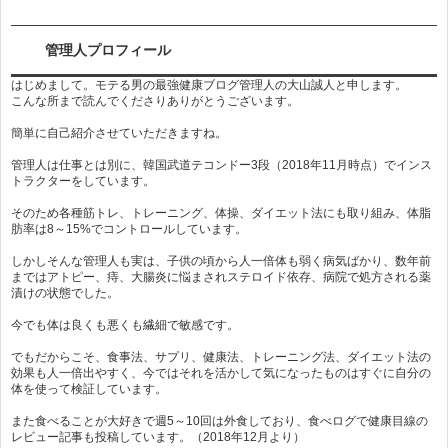
管理人プロフィール
はじめまして。モテる男の最強健康ブログ管理人の大山誠人と申します。
こんな所まで読んでくださりありがとうございます。
簡単に自己紹介させていただきますね。
管理人は仕事とは別に、韓国武道テコンドー3段（2018年11月時点）でインス
トラクターをしています。
そのため各種筋トレ、トレーニング、体操、ダイエット法にも取り組み、体脂
肪率は8～15%でコントロールしています。
しかしそんな管理人も実は、子供の頃から人一倍体も弱く病気ばかり、数年前
まではアトピー、痔、大腸炎に悩まされステロイド依存、病院で処方される薬
漬けの状態でした。
今でも体は良くも悪くも繊細で敏感です。
でもだからこそ、食事法、サプリ、健康法、トレーニング法、ダイエット法の
効果も人一倍出やすく、今ではそれを活かして気になったものはすぐに自分の
体を使って検証しています。
また食べることが大好きで週5～10回は外食しており、食べログで健康目線の
レビュー記事も投稿しています。（2018年12月より）