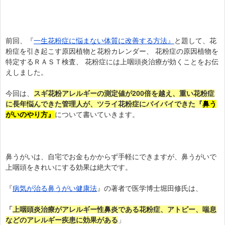
前回、『
一生花粉症に悩まない体質に改善する方法』
と題して、花
粉症を引き起こす原因植物と花粉カレンダー、 花粉症の原因植物を
特定するＲＡＳＴ検査、 花粉症には上咽頭炎治療が効くことをお伝
えしました。
今回は、
スギ花粉アレルギーの測定値が200倍を越え、重い花粉症
に長年悩んできた管理人が、ツライ花粉症にバイバイできた『
鼻う
がいのやり方』
について書いていきます。
鼻うがいは、自宅でお金もかからず手軽にできますが、鼻うがいで
上咽頭をきれいにする効果は絶大です。
『
病気が治る鼻うがい健康法
』の著者で医学博士堀田修氏は、
「
上咽頭炎治療がアレルギー性鼻炎である花粉症、アトピー、喘息
などのアレルギー疾患に効果がある
」