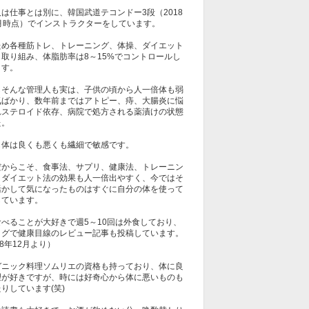
は仕事とは別に、韓国武道テコンドー3段（2018
1月時点）でインストラクターをしています。
ため各種筋トレ、トレーニング、体操、ダイエット
も取り組み、体脂肪率は8～15%でコントロールし
ます。
しそんな管理人も実は、子供の頃から人一倍体も弱
気ばかり、数年前まではアトピー、痔、大腸炎に悩
れステロイド依存、病院で処方される薬漬けの状態
た。
も体は良くも悪くも繊細で敏感です。
だからこそ、食事法、サプリ、健康法、トレーニン
、ダイエット法の効果も人一倍出やすく、今ではそ
活かして気になったものはすぐに自分の体を使って
しています。
食べることが大好きで週5～10回は外食しており、
ログで健康目線のレビュー記事も投稿しています。
18年12月より）
ガニック料理ソムリエの資格も持っており、体に良
理が好きですが、時には好奇心から体に悪いものも
りしています(笑)