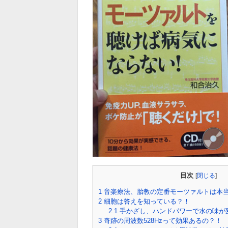
目次
[
閉じる
]
1
音楽療法、胎教の定番モーツァルトは本
2
細胞は答えを知っている？！
2.1
手かざし、ハンドパワーで水の味が
3
奇跡の周波数528Hzって効果あるの？！