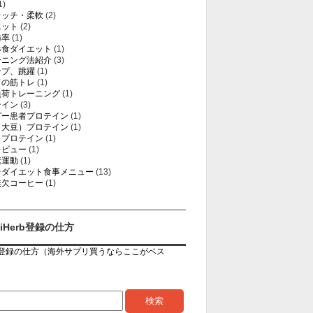
1)
レッチ・柔軟
(2)
エット
(2)
肪率
(1)
暴食ダイエット
(1)
ーニング法紹介
(3)
ンプ、跳躍
(1)
ての筋トレ
(1)
負荷トレーニング
(1)
テイン
(3)
ピー患者プロテイン
(1)
（大豆）プロテイン
(1)
イプロテイン
(1)
レビュー
(1)
素運動
(1)
レダイエット食事メニュー
(13)
無欠コーヒー
(1)
iHerb登録の仕方
rb登録の仕方（海外サプリ買うならここがベス
）