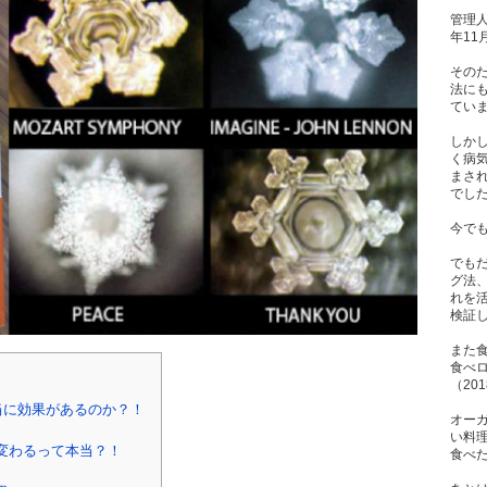
管理人
年1
その
法に
てい
しか
く病
まさ
でし
今で
でも
グ法
れを
検証
また
食べ
（20
当に効果があるのか？！
オー
い料
変わるって本当？！
食べた