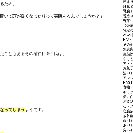
若返
るため、
肝臓
(
腎臓
(
聞いて頭が良くなったりって実際あるんでしょうか？」
舌磨
野菜
音楽
特定
AGA
HIV
その
無農
たこともあるその精神科医Ｙ氏は、
農薬
やけ
アト
お菓
油
(1)
アレ
RAS
食物
ギッ
便に
尿路
心・
なってしまう
ようです。
心臓
放射
歯
(1)
爪
(1)
痔
(4)