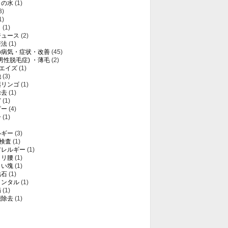
りの水
(1)
3)
1)
き
(1)
ジュース
(2)
療法
(1)
の病気・症状・改善
(45)
(男性脱毛症) ・薄毛
(2)
・エイズ
(1)
他
(3)
薬リンゴ
(1)
除去
(1)
ど
(1)
ピー
(4)
子
(1)
ルギー
(3)
T検査
(1)
アレルギー
(1)
クリ腰
(1)
白い塊
(1)
結石
(1)
メンタル
(1)
病
(1)
能除去
(1)