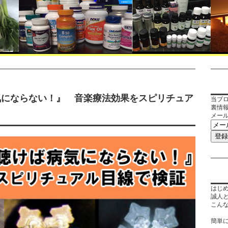
気にならない！』 音楽療法効果をスピリチュア
当ブ
裏情
メー
はじ
誠人
こん
簡単