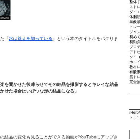
整体
(
スト
ダイ
体脂
暴飲
トレ
ジャ
初め
た『
水は答えを知っている
』という本のタイトルをパクりま
初動
プロ
アト
ソイ
ホエ
教材
有酸
筋ト
完全
楽を聞かせた後凍らせてその結晶を撮影するとキレイな結晶
かせた場合はいびつな形の結晶になる」
iHe
ト！
結晶の変化も見ることができる動画がYouTubeにアップさ