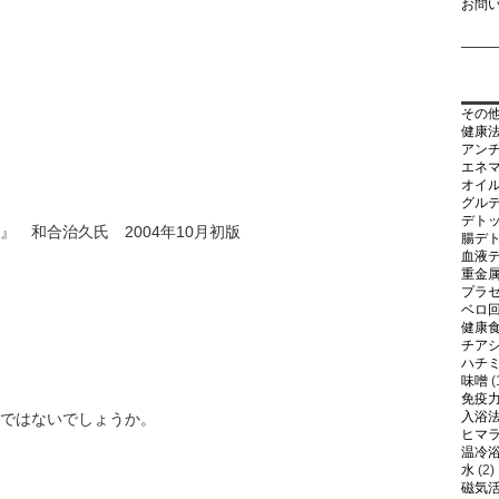
お問
その
健康
アン
エネ
オイ
グル
デト
』 和合治久氏 2004年10月初版
腸デ
血液
重金
プラ
ベロ
健康
チア
ハチ
味噌
(
免疫
入浴
ではないでしょうか。
ヒマ
温冷
水
(2)
磁気