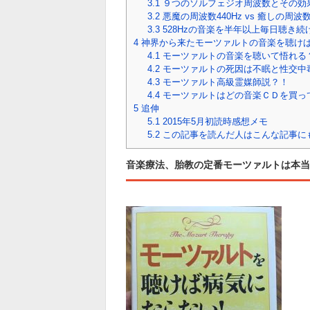
3.1
９つのソルフェジオ周波数とその効
3.2
悪魔の周波数440Hz vs 癒しの周波数4
3.3
528Hzの音楽を半年以上毎日聴き
4
神界から来たモーツァルトの音楽を聴け
4.1
モーツァルトの音楽を聴いて悟れる
4.2
モーツァルトの死因は不眠と性交中
4.3
モーツァルト高級霊媒師説？！
4.4
モーツァルトはどの音楽ＣＤを買っ
5
追伸
5.1
2015年5月初読時感想メモ
5.2
この記事を読んだ人はこんな記事に
音楽療法、胎教の定番モーツァルトは本当