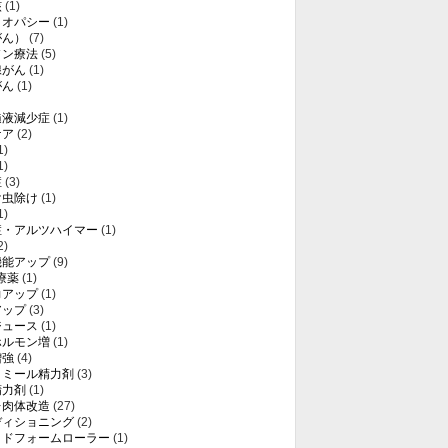
核
(1)
メオパシー
(1)
がん）
(7)
ソン療法
(5)
腺がん
(1)
がん
(1)
髄液減少症
(1)
ケア
(2)
1)
1)
症
(3)
け虫除け
(1)
1)
症・アルツハイマー
(1)
2)
機能アップ
(9)
療薬
(1)
力アップ
(1)
アップ
(3)
ジュース
(1)
ホルモン増
(1)
増強
(4)
トミール精力剤
(3)
精力剤
(1)
レ肉体改造
(27)
ディショニング
(2)
ッドフォームローラー
(1)