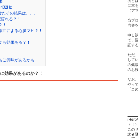
あと
果
に本
32Hz
（ア
続けたその結果は、、、
ば悟れる？！
当ブ
？！
内容
毒症による心臓マヒ？！
申し
で、
ても効果ある？！
証す
ただ
もご興味があるかも
して
の健
のお
に効果があるのか？！
なお
やっ
「こ
iHe
ト！
この
読者