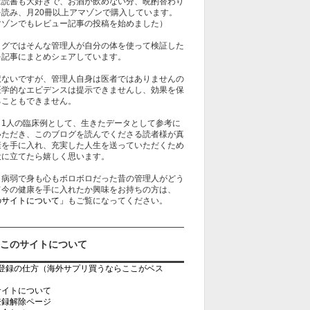
は読書も大好きで、お酒が飲めない分、晩酌替わり
を読み、月20冊以上アマゾンで購入しています。
マゾンでもレビュー記事の投稿を始めました）
ログではそんな管理人が自分の体を使って検証した
を記事にまとめシェアしています。
訳ないですが、管理人自身は医者ではありませんの
医学的なエビデンスは提示できませんし、効果を保
ることもできません。
、1人の臨床例として、生きたデータとして参考に
いただき、このブログを読んでくださる読者様が真
康を手に入れ、充実した人生を送っていただくため
役に立てたら嬉しく思います。
、病弱で身も心もボロボロだった昔の管理人がどう
て今の健康を手に入れたか興味をお持ちの方は、
のサイトについて」
もご覧になってください。
このサイトについて
rb登録の仕方（海外サプリ買うならここがベス
）
サイトについて
登録解除ページ