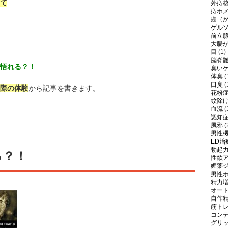
て
外痔
痔ホ
癌（
ゲル
前立
大腸
目
(1)
脳脊
悟れる？！
臭い
体臭
(
口臭
(
際の体験
から記事を書きます。
花粉
蚊除
血流
(
認知
風邪
(
男性
ED治
勃起
る？！
性欲
媚薬
男性
精力
オー
自作
筋ト
コン
グリ