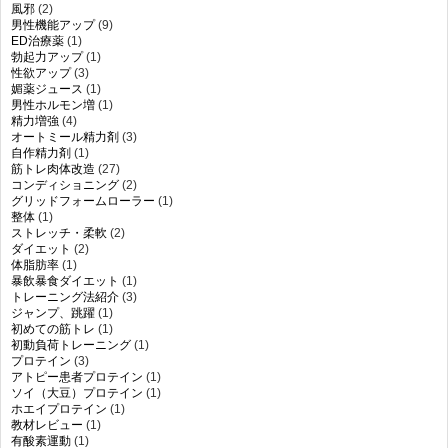
風邪
(2)
男性機能アップ
(9)
ED治療薬
(1)
勃起力アップ
(1)
性欲アップ
(3)
媚薬ジュース
(1)
男性ホルモン増
(1)
精力増強
(4)
オートミール精力剤
(3)
自作精力剤
(1)
筋トレ肉体改造
(27)
コンディショニング
(2)
グリッドフォームローラー
(1)
整体
(1)
ストレッチ・柔軟
(2)
ダイエット
(2)
体脂肪率
(1)
暴飲暴食ダイエット
(1)
トレーニング法紹介
(3)
ジャンプ、跳躍
(1)
初めての筋トレ
(1)
初動負荷トレーニング
(1)
プロテイン
(3)
アトピー患者プロテイン
(1)
ソイ（大豆）プロテイン
(1)
ホエイプロテイン
(1)
教材レビュー
(1)
有酸素運動
(1)