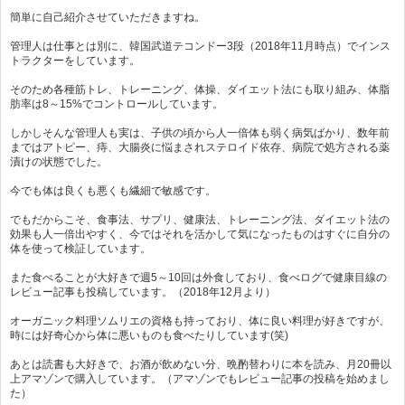
簡単に自己紹介させていただきますね。
管理人は仕事とは別に、韓国武道テコンドー3段（2018年11月時点）でインス
トラクターをしています。
そのため各種筋トレ、トレーニング、体操、ダイエット法にも取り組み、体脂
肪率は8～15%でコントロールしています。
しかしそんな管理人も実は、子供の頃から人一倍体も弱く病気ばかり、数年前
まではアトピー、痔、大腸炎に悩まされステロイド依存、病院で処方される薬
漬けの状態でした。
今でも体は良くも悪くも繊細で敏感です。
でもだからこそ、食事法、サプリ、健康法、トレーニング法、ダイエット法の
効果も人一倍出やすく、今ではそれを活かして気になったものはすぐに自分の
体を使って検証しています。
また食べることが大好きで週5～10回は外食しており、食べログで健康目線の
レビュー記事も投稿しています。（2018年12月より）
オーガニック料理ソムリエの資格も持っており、体に良い料理が好きですが、
時には好奇心から体に悪いものも食べたりしています(笑)
あとは読書も大好きで、お酒が飲めない分、晩酌替わりに本を読み、月20冊以
上アマゾンで購入しています。（アマゾンでもレビュー記事の投稿を始めまし
た）