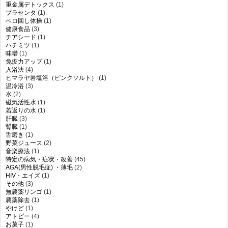
重金属デトックス
(1)
プラセンタ
(1)
ベロ回し体操
(1)
健康食品
(3)
チアシード
(1)
ハチミツ
(1)
味噌
(1)
免疫力アップ
(1)
入浴法
(4)
ヒマラヤ岩塩浴（ピンクソルト）
(1)
温冷浴
(3)
水
(2)
磁気活性水
(1)
若返りの水
(1)
肝臓
(3)
腎臓
(1)
舌磨き
(1)
野菜ジュース
(2)
音楽療法
(1)
特定の病気・症状・改善
(45)
AGA(男性脱毛症) ・薄毛
(2)
HIV・エイズ
(1)
その他
(3)
無農薬リンゴ
(1)
農薬除去
(1)
やけど
(1)
アトピー
(4)
お菓子
(1)