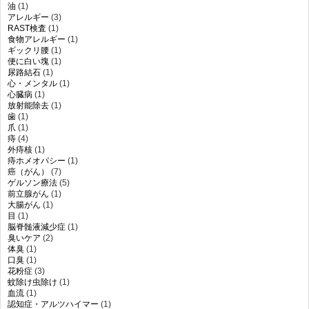
油
(1)
アレルギー
(3)
RAST検査
(1)
食物アレルギー
(1)
ギックリ腰
(1)
便に白い塊
(1)
尿路結石
(1)
心・メンタル
(1)
心臓病
(1)
放射能除去
(1)
歯
(1)
爪
(1)
痔
(4)
外痔核
(1)
痔ホメオパシー
(1)
癌（がん）
(7)
ゲルソン療法
(5)
前立腺がん
(1)
大腸がん
(1)
目
(1)
脳脊髄液減少症
(1)
臭いケア
(2)
体臭
(1)
口臭
(1)
花粉症
(3)
蚊除け虫除け
(1)
血流
(1)
認知症・アルツハイマー
(1)