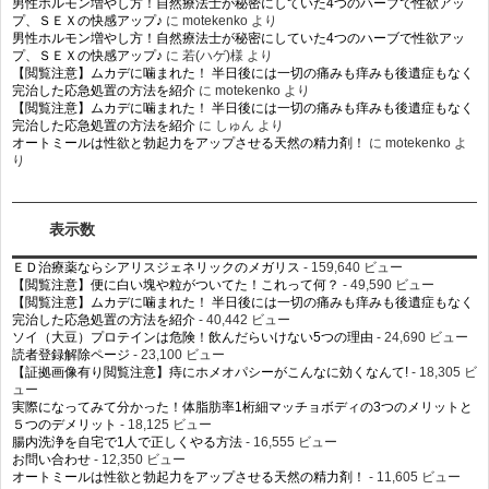
男性ホルモン増やし方！自然療法士が秘密にしていた4つのハーブで性欲アッ
プ、ＳＥＸの快感アップ♪
に
motekenko
より
男性ホルモン増やし方！自然療法士が秘密にしていた4つのハーブで性欲アッ
プ、ＳＥＸの快感アップ♪
に
若(ハゲ)様
より
【閲覧注意】ムカデに噛まれた！ 半日後には一切の痛みも痒みも後遺症もなく
完治した応急処置の方法を紹介
に
motekenko
より
【閲覧注意】ムカデに噛まれた！ 半日後には一切の痛みも痒みも後遺症もなく
完治した応急処置の方法を紹介
に
しゅん
より
オートミールは性欲と勃起力をアップさせる天然の精力剤！
に
motekenko
よ
り
表示数
ＥＤ治療薬ならシアリスジェネリックのメガリス
- 159,640 ビュー
【閲覧注意】便に白い塊や粒がついてた！これって何？
- 49,590 ビュー
【閲覧注意】ムカデに噛まれた！ 半日後には一切の痛みも痒みも後遺症もなく
完治した応急処置の方法を紹介
- 40,442 ビュー
ソイ（大豆）プロテインは危険！飲んだらいけない5つの理由
- 24,690 ビュー
読者登録解除ページ
- 23,100 ビュー
【証拠画像有り閲覧注意】痔にホメオパシーがこんなに効くなんて!
- 18,305 ビ
ュー
実際になってみて分かった！体脂肪率1桁細マッチョボディの3つのメリットと
５つのデメリット
- 18,125 ビュー
腸内洗浄を自宅で1人で正しくやる方法
- 16,555 ビュー
お問い合わせ
- 12,350 ビュー
オートミールは性欲と勃起力をアップさせる天然の精力剤！
- 11,605 ビュー