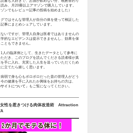
は読書も大好きで、お酒が飲めない分、晩酌替わり
を読み、月20冊以上アマゾンで購入しています。
マゾンでもレビュー記事の投稿を始めました）
ログではそんな管理人が自分の体を使って検証した
を記事にまとめシェアしています。
訳ないですが、管理人自身は医者ではありませんの
医学的なエビデンスは提示できませんし、効果を保
ることもできません。
、1人の臨床例として、生きたデータとして参考に
いただき、このブログを読んでくださる読者様が真
康を手に入れ、充実した人生を送っていただくため
役に立てたら嬉しく思います。
、病弱で身も心もボロボロだった昔の管理人がどう
て今の健康を手に入れたか興味をお持ちの方は、
のサイトについて」
もご覧になってください。
女性を惹きつける肉体改造術 Attraction
TA