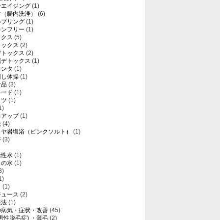
チエイジング
(1)
マ（腸内洗浄）
(6)
ルプリング
(1)
テンフリー
(1)
ックス
(5)
トックス
(2)
デトックス
(2)
属デトックス
(1)
センタ
(1)
回し体操
(1)
食品
(3)
シード
(1)
ミツ
(1)
1)
力アップ
(1)
法
(4)
ラヤ岩塩浴（ピンクソルト）
(1)
浴
(3)
活性水
(1)
りの水
(1)
3)
1)
き
(1)
ジュース
(2)
療法
(1)
の病気・症状・改善
(45)
(男性脱毛症) ・薄毛
(2)