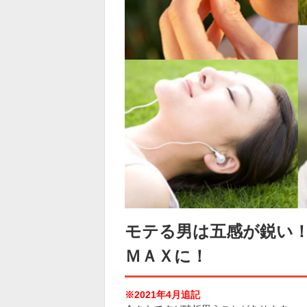
モテる男は五感が鋭い
ＭＡＸに！
※2021年4月追記