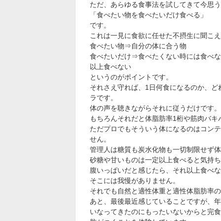
ただ、あらゆる食事法を試してきて今思う
「食べたい物を食べたいだけ食べる」
です。
これは一見に食欲に任せた不摂生に聞こえ
食べたい物⇒自分の体に合う物
食べたいだけ⇒食べたくない時には食べな
以上食べない
というのがポイントです。
それさえ守れば、1日何食になるのか、ど
ラです。
体の声を聴きながらそれに従うだけです。
もちろんそれだと体脂肪率1桁や筋肉バキ
ただプロでもそういう体になるのはコンテ
せん。
管理人は糖質も炭水化物も一切制限せず体
砂糖や甘いものは一定以上食べると気持ち
腹いっぱいだと感じたら、それ以上食べな
そこには我慢がありません。
それでも自然と適性体重と適性体脂肪率の
あと、最後最近感じていることですが、年
いなってきたのにもったいないからと完食