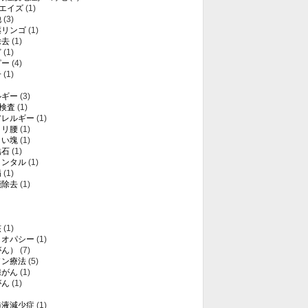
・エイズ
(1)
他
(3)
薬リンゴ
(1)
除去
(1)
ど
(1)
ピー
(4)
子
(1)
ルギー
(3)
T検査
(1)
アレルギー
(1)
クリ腰
(1)
白い塊
(1)
結石
(1)
メンタル
(1)
病
(1)
能除去
(1)
核
(1)
メオパシー
(1)
がん）
(7)
ソン療法
(5)
腺がん
(1)
がん
(1)
髄液減少症
(1)