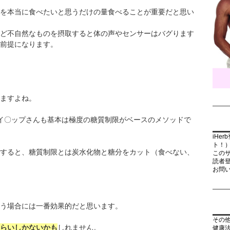
を本当に食べたいと思うだけの量食べることが重要だと思い
ど不自然なものを摂取すると体の声やセンサーはバグります
前提になります。
ますよね。
イ〇ップさんも基本は極度の糖質制限がベースのメソッドで
iHe
ト！
すると、糖質制限とは炭水化物と糖分をカット（食べない、
この
読者
お問
う場合には一番効果的だと思います。
その
らいしかないかも
しれません。
健康