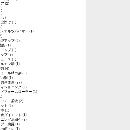
ケア
(2)
1)
1)
症
(3)
け虫除け
(1)
1)
症・アルツハイマー
(1)
2)
機能アップ
(9)
療薬
(1)
力アップ
(1)
アップ
(3)
ジュース
(1)
ホルモン増
(1)
増強
(4)
トミール精力剤
(3)
精力剤
(1)
レ肉体改造
(27)
ディショニング
(2)
ッドフォームローラー
(1)
1)
レッチ・柔軟
(2)
エット
(2)
肪率
(1)
暴食ダイエット
(1)
ーニング法紹介
(3)
ンプ、跳躍
(1)
ての筋トレ
(1)