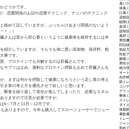
臭い
かどうかです。
体臭
(
口臭
(
すが、恋愛関係のお話や恋愛テクニック、ナンパのテクニック
花粉
蚊除
と絡めて話していますが、ぶっちゃけあまり関係のないよう
血流
(
＾＾；）
認知
風邪
(
臓さんは昔から肝心要というように健康体を維持するには本
男性
ED治
を紹介していますが、そもそも体に悪い添加物、保存料、粗
勃起
性欲
大事です。
媚薬
質、プロテインでも分解するのは肝臓さんです。
男性
なサプリは止め、過剰なプロテイン摂取も止めて肝臓さんを
精力
オー
自作
が、まずは何かを摂取して健康になろうという足し算の考え
筋ト
引き算の考え方を優先させて欲しいと思います。
コン
グリ
、断食を繰り返して老化が進んでしまったり、必要なエネル
整体
(
ありますので注意が必要ですが。
スト
6～7月と11月～12月です。
ダイ
体脂
ともありますので、今年も購入してスロージューサーでジュー
暴飲
トレ
ジャ
初め