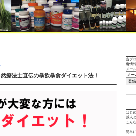
当ブ
ト
裏情
メー
自然療法士直伝の暴飲暴食ダイエット法！
はじ
誠人
こん
簡単