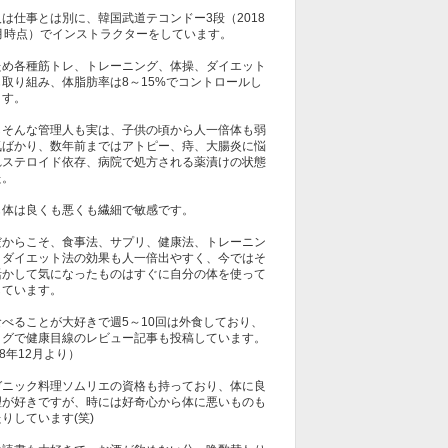
は仕事とは別に、韓国武道テコンドー3段（2018
1月時点）でインストラクターをしています。
ため各種筋トレ、トレーニング、体操、ダイエット
も取り組み、体脂肪率は8～15%でコントロールし
ます。
しそんな管理人も実は、子供の頃から人一倍体も弱
気ばかり、数年前まではアトピー、痔、大腸炎に悩
れステロイド依存、病院で処方される薬漬けの状態
た。
も体は良くも悪くも繊細で敏感です。
だからこそ、食事法、サプリ、健康法、トレーニン
、ダイエット法の効果も人一倍出やすく、今ではそ
活かして気になったものはすぐに自分の体を使って
しています。
食べることが大好きで週5～10回は外食しており、
ログで健康目線のレビュー記事も投稿しています。
18年12月より）
ガニック料理ソムリエの資格も持っており、体に良
理が好きですが、時には好奇心から体に悪いものも
りしています(笑)