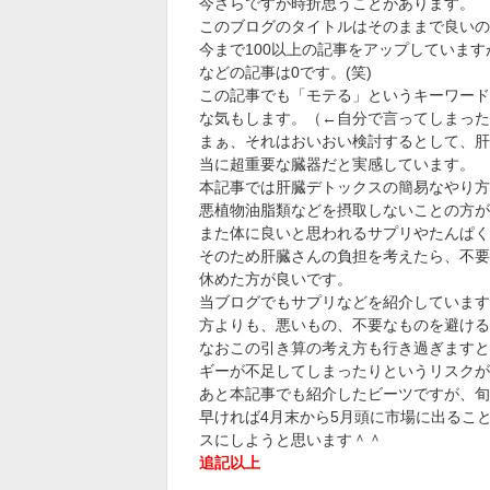
今さらですが時折思うことがあります。
このブログのタイトルはそのままで良いの
今まで100以上の記事をアップしていま
などの記事は0です。(笑)
この記事でも「モテる」というキーワード
な気もします。（←自分で言ってしまった
まぁ、それはおいおい検討するとして、肝
当に超重要な臓器だと実感しています。
本記事では肝臓デトックスの簡易なやり方
悪植物油脂類などを摂取しないことの方が
また体に良いと思われるサプリやたんぱく
そのため肝臓さんの負担を考えたら、不要
休めた方が良いです。
当ブログでもサプリなどを紹介しています
方よりも、悪いもの、不要なものを避ける
なおこの引き算の考え方も行き過ぎますと
ギーが不足してしまったりというリスクが
あと本記事でも紹介したビーツですが、旬は
早ければ4月末から5月頭に市場に出るこ
スにしようと思います＾＾
追記以上