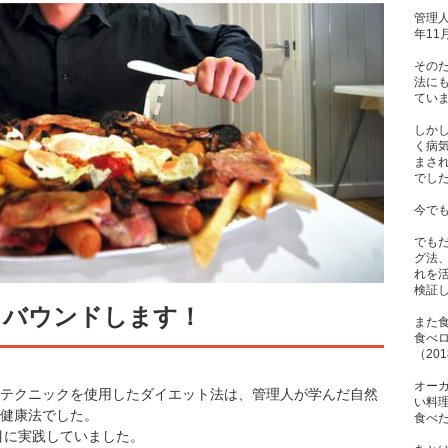
管理人
年1
その
法に
てい
しか
く病
まさ
でし
今で
でも
グ法
れを
検証
リバウンドします！
また
食べ
（20
オー
テクニックを使用したダイエット法は、管理人が学んだ自然
い料
健康法でした。
食べた
目に実践していました。