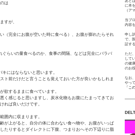
あと
のは
に本
（ア
当ブ
ますが、
内容
い（完全にお腹が空いた時に食べる）、お腹が膨れたらそれ
申し
で、
証す
れぐらいの量食べるのか、食事の間隔、などは完全にバラバ
ただ
して
の健
のお
バキにはならないと思います。
なお
スト前だけだと言うことも覚えておいた方が良いかもしれま
やっ
「こ
が欲するままに食べています。
悪く感じると思いますし、炭水化物もお腹にたまってきてお
ければ良いだけです。
DEL
範囲内に収まります。
齢が上がると、自分の体に合わない食べ物や、お腹がいっぱ
したりするとダイレクトに下腹、つまりおへその下辺りに脂