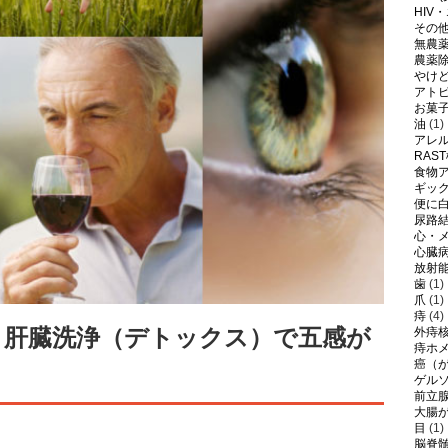
HIV
その
無農
農薬
やけ
アト
お菓
油
(1)
アレ
RAS
食物
ギッ
便に
尿路
心・
心臓
放射
歯
(1)
爪
(1)
痔
(4)
！肝臓洗浄（デトックス）で五感が
外痔
痔ホ
癌（
ゲル
前立
大腸
目
(1)
脳脊