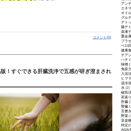
アン
エネ
オイ
グル
デト
腸デ
血液
重金
コメント(0)
プラ
ベロ
健康
チア
ハチ
味噌
(
免疫
易版！すぐできる肝臓洗浄で五感が研ぎ澄まされ
入浴
ヒマ
温冷
水
(2)
磁気
若返
肝臓
(
腎臓
(
舌磨
野菜
音楽
特定
AGA