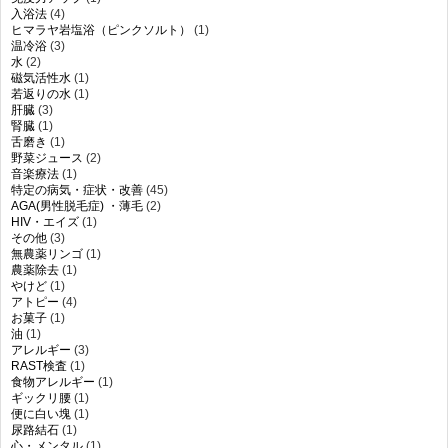
入浴法
(4)
ヒマラヤ岩塩浴（ピンクソルト）
(1)
温冷浴
(3)
水
(2)
磁気活性水
(1)
若返りの水
(1)
肝臓
(3)
腎臓
(1)
舌磨き
(1)
野菜ジュース
(2)
音楽療法
(1)
特定の病気・症状・改善
(45)
AGA(男性脱毛症) ・薄毛
(2)
HIV・エイズ
(1)
その他
(3)
無農薬リンゴ
(1)
農薬除去
(1)
やけど
(1)
アトピー
(4)
お菓子
(1)
油
(1)
アレルギー
(3)
RAST検査
(1)
食物アレルギー
(1)
ギックリ腰
(1)
便に白い塊
(1)
尿路結石
(1)
心・メンタル
(1)