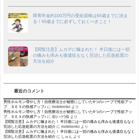
障害年金約100万円の受給資格は65歳までに決ま
る！65歳までに必ずしておくべきこと！
【閲覧注意】ムカデに噛まれた！ 半日後には一切
の痛みも痒みも後遺症もなく完治した応急処置の
方法を紹介
最近のコメント
男性ホルモン増やし方！自然療法士が秘密にしていた4つのハーブで性欲アッ
プ、ＳＥＸの快感アップ♪
に
motekenko
より
男性ホルモン増やし方！自然療法士が秘密にしていた4つのハーブで性欲アッ
プ、ＳＥＸの快感アップ♪
に
若(ハゲ)様
より
【閲覧注意】ムカデに噛まれた！ 半日後には一切の痛みも痒みも後遺症もなく
完治した応急処置の方法を紹介
に
motekenko
より
【閲覧注意】ムカデに噛まれた！ 半日後には一切の痛みも痒みも後遺症もなく
完治した応急処置の方法を紹介
に
しゅん
より