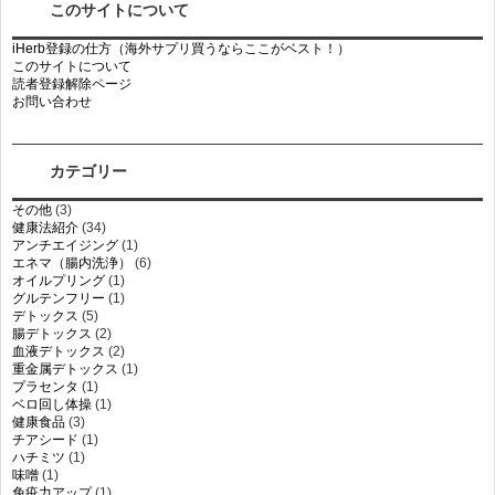
このサイトについて
iHerb登録の仕方（海外サプリ買うならここがベスト！）
このサイトについて
読者登録解除ページ
お問い合わせ
カテゴリー
その他
(3)
健康法紹介
(34)
アンチエイジング
(1)
エネマ（腸内洗浄）
(6)
オイルプリング
(1)
グルテンフリー
(1)
デトックス
(5)
腸デトックス
(2)
血液デトックス
(2)
重金属デトックス
(1)
プラセンタ
(1)
ベロ回し体操
(1)
健康食品
(3)
チアシード
(1)
ハチミツ
(1)
味噌
(1)
免疫力アップ
(1)