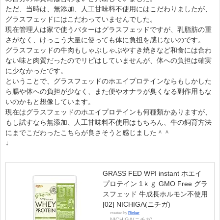
ただ、当時は、無添加、人工甘味料不使用にはこだわりましたが、
グラスフェッドにはこだわっていませんでした。
現在管理人は家で使うバターはグラスフェッドですが、乳脂肪の重
さがなく、けっこう大量に使っても体に負担を感じないのです。
グラスフェッドの牛肉もしゃぶしゃぶやすき焼きなど和食には合わ
ない味と肉質だったのでリピはしていませんが、体への負担は確実
に少なかったです。
ということで、グラスフェッドのホエイプロテインならもしかした
ら腸や体への負担が少なく、また便やオナラが臭くなる副作用もな
いのかもと想像しています。
現在はグラスフェッドのホエイプロテインも何種類かありますが、
もし試すなら無添加、人工甘味料不使用はもちろん、牛の飼育方法
にまでこだわったこちらが良さそうと感じました＾＾
↓
GRASS FED WPI instant ホエイ
プロテイン 1ｋｇ GMO Free グラ
スフェッド 牛成長ホルモン不使用
[02] NICHIGA(ニチガ)
created by
Rinker
NICHIGA(ニチガ)