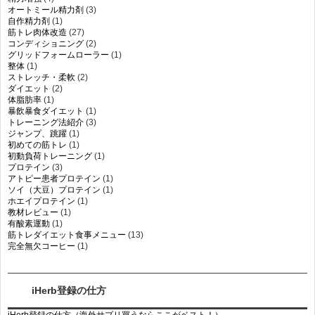
オートミール精力剤
(3)
自作精力剤
(1)
筋トレ肉体改造
(27)
コンディショニング
(2)
グリッドフォームローラー
(1)
整体
(1)
ストレッチ・柔軟
(2)
ダイエット
(2)
体脂肪率
(1)
暴飲暴食ダイエット
(1)
トレーニング法紹介
(3)
ジャンプ、跳躍
(1)
初めての筋トレ
(1)
初動負荷トレーニング
(1)
プロテイン
(3)
アトピー患者プロテイン
(1)
ソイ（大豆）プロテイン
(1)
ホエイプロテイン
(1)
教材レビュー
(1)
有酸素運動
(1)
筋トレダイエット食事メニュー
(13)
完全無欠コーヒー
(1)
iHerb登録の仕方
iHerb登録の仕方（海外サプリ買うならここがベスト！）