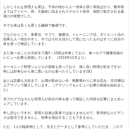
しかしそんな管理人も実は、子供の頃から人一倍体も弱く病気ばかり、数年前
まではアトピー、痔、大腸炎に悩まされステロイド依存、病院で処方される薬
漬けの状態でした。
今でも体は良くも悪くも繊細で敏感です。
でもだからこそ、食事法、サプリ、健康法、トレーニング法、ダイエット法の
効果も人一倍出やすく、今ではそれを活かして気になったものはすぐに自分の
体を使って検証しています。
また食べることが大好きで週5～10回は外食しており、食べログで健康目線の
レビュー記事も投稿しています。（2018年12月より）
オーガニック料理ソムリエの資格も持っており、体に良い料理が好きですが、
時には好奇心から体に悪いものも食べたりしています(笑)
あとは読書も大好きで、お酒が飲めない分、晩酌替わりに本を読み、月20冊以
上アマゾンで購入しています。（アマゾンでもレビュー記事の投稿を始めまし
た）
当ブログではそんな管理人が自分の体を使って検証した内容を記事にまとめシ
ェアしています。
申し訳ないですが、管理人自身は医者ではありませんので、医学的なエビデン
スは提示できませんし、効果を保証することもできません。
ただ、1人の臨床例として、生きたデータとして参考にしていただき、このブ