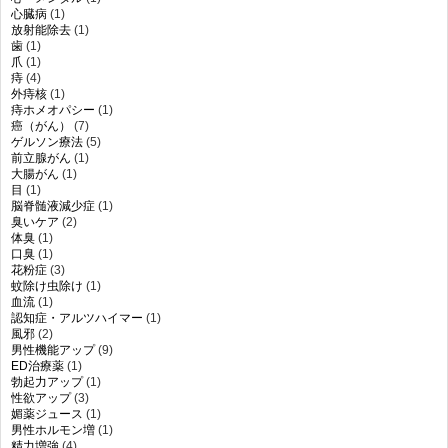
心臓病
(1)
放射能除去
(1)
歯
(1)
爪
(1)
痔
(4)
外痔核
(1)
痔ホメオパシー
(1)
癌（がん）
(7)
ゲルソン療法
(5)
前立腺がん
(1)
大腸がん
(1)
目
(1)
脳脊髄液減少症
(1)
臭いケア
(2)
体臭
(1)
口臭
(1)
花粉症
(3)
蚊除け虫除け
(1)
血流
(1)
認知症・アルツハイマー
(1)
風邪
(2)
男性機能アップ
(9)
ED治療薬
(1)
勃起力アップ
(1)
性欲アップ
(3)
媚薬ジュース
(1)
男性ホルモン増
(1)
精力増強
(4)