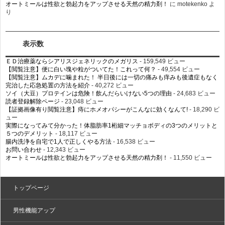
オートミールは性欲と勃起力をアップさせる天然の精力剤！
に
motekenko
よ
り
表示数
ＥＤ治療薬ならシアリスジェネリックのメガリス
- 159,549 ビュー
【閲覧注意】便に白い塊や粒がついてた！これって何？
- 49,554 ビュー
【閲覧注意】ムカデに噛まれた！ 半日後には一切の痛みも痒みも後遺症もなく
完治した応急処置の方法を紹介
- 40,272 ビュー
ソイ（大豆）プロテインは危険！飲んだらいけない5つの理由
- 24,683 ビュー
読者登録解除ページ
- 23,048 ビュー
【証拠画像有り閲覧注意】痔にホメオパシーがこんなに効くなんて!
- 18,290 ビ
ュー
実際になってみて分かった！体脂肪率1桁細マッチョボディの3つのメリットと
５つのデメリット
- 18,117 ビュー
腸内洗浄を自宅で1人で正しくやる方法
- 16,538 ビュー
お問い合わせ
- 12,343 ビュー
オートミールは性欲と勃起力をアップさせる天然の精力剤！
- 11,550 ビュー
トップページ
男性機能アップ