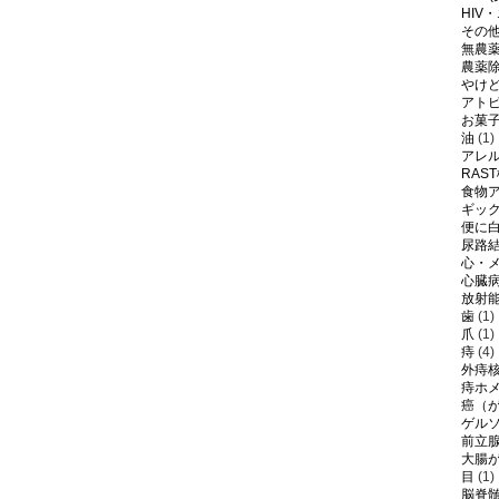
HIV
その
無農
農薬
やけ
アト
お菓
油
(1)
アレ
RAS
食物
ギッ
便に
尿路
心・
心臓
放射
歯
(1)
爪
(1)
痔
(4)
外痔
痔ホ
癌（
ゲル
前立
大腸
目
(1)
脳脊