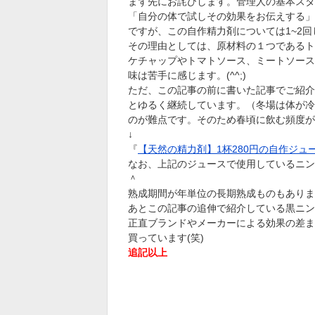
まず先にお詫びします。管理人の基本スタ
「自分の体で試しその効果をお伝えする」
ですが、この自作精力剤については1~2
その理由としては、原材料の１つであるト
ケチャップやトマトソース、ミートソース
味は苦手に感じます。(^^;)
ただ、この記事の前に書いた記事でご紹介
とゆるく継続しています。（冬場は体が冷
のが難点です。そのため春頃に飲む頻度が
↓
『
【天然の精力剤】1杯280円の自作ジ
なお、上記のジュースで使用しているニン
＾
熟成期間が年単位の長期熟成ものもありま
あとこの記事の追伸で紹介している黒ニン
正直ブランドやメーカーによる効果の差ま
買っています(笑)
追記以上