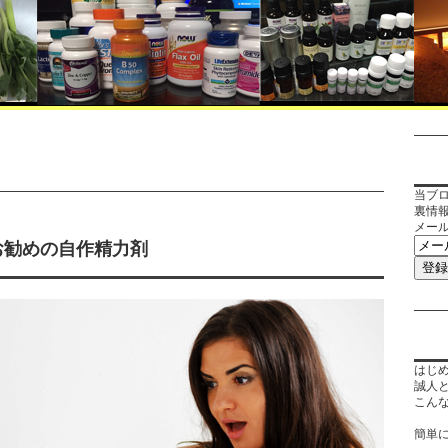
当ブ
裏情
メー
お勧めの自作精力剤
はじ
誠人
こん
簡単