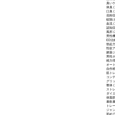
臭い
体臭
(
口臭
(
花粉
蚊除
血流
(
認知
風邪
(
男性
ED治
勃起
性欲
媚薬
男性
精力
オー
自作
筋ト
コン
グリ
整体
(
スト
ダイ
体脂
暴飲
トレ
ジャ
初め