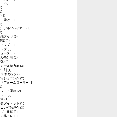
ケア
(2)
1)
1)
症
(3)
け虫除け
(1)
1)
症・アルツハイマー
(1)
2)
機能アップ
(9)
療薬
(1)
力アップ
(1)
アップ
(3)
ジュース
(1)
ホルモン増
(1)
増強
(4)
トミール精力剤
(3)
精力剤
(1)
レ肉体改造
(27)
ディショニング
(2)
ッドフォームローラー
(1)
1)
レッチ・柔軟
(2)
エット
(2)
肪率
(1)
暴食ダイエット
(1)
ーニング法紹介
(3)
ンプ、跳躍
(1)
ての筋トレ
(1)