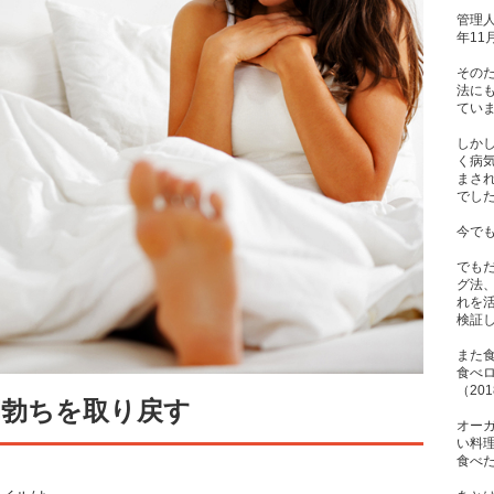
管理人
年1
その
法に
てい
しか
く病
まさ
でし
今で
でも
グ法
れを
検証
また
食べ
（20
朝勃ちを取り戻す
オー
い料
食べた