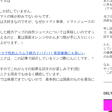
イルは
あと
に本
（ア
回しか試していません。
マトの味が好みでないからです。
当ブ
内容
は大好きなのですが、なぜかトマト単体、トマトジュースの
申し
した精力アップの自作ジュースについては美味しいのでずっ
で、
証す
えるのと、夏は国産オレンジやかんきつ類が手に入りにくい
上がります。）
ただ
して
の健
ュースで性欲ムラムラ精力ドバドバ！美容健康にも良い♪
』
のお
ニクは、この記事で紹介しているリンゴ酢にんにくです。＾
なお
すのでこれからその効果を試すのが楽しみです(笑)
やっ
「こ
ニクも現在でもゆるく継続しています。
では体感できていないので、基本的には国産のものを適当に
DEL