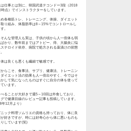
は仕事とは別に、韓国武道テコンドー3段（2018
1月時点）でインストラクターをしています。
ため各種筋トレ、トレーニング、体操、ダイエット
も取り組み、体脂肪率は8～15%でコントロールし
ます。
しそんな管理人も実は、子供の頃から人一倍体も弱
気ばかり、数年前まではアトピー、痔、大腸炎に悩
れステロイド依存、病院で処方される薬漬けの状態
た。
も体は良くも悪くも繊細で敏感です。
だからこそ、食事法、サプリ、健康法、トレーニン
、ダイエット法の効果も人一倍出やすく、今ではそ
活かして気になったものはすぐに自分の体を使って
しています。
食べることが大好きで週5～10回は外食しており、
ログで健康目線のレビュー記事も投稿しています。
18年12月より）
ガニック料理ソムリエの資格も持っており、体に良
理が好きですが、時には好奇心から体に悪いものも
りしています(笑)