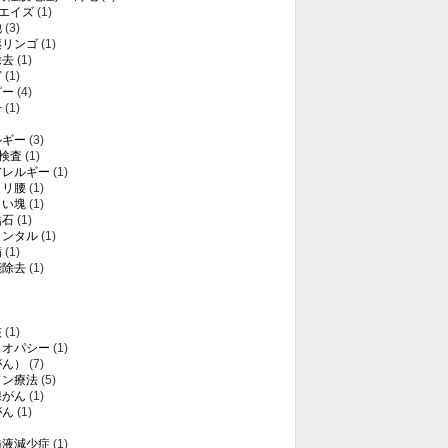
・エイズ
(1)
他
(3)
薬リンゴ
(1)
除去
(1)
ど
(1)
ピー
(4)
子
(1)
ルギー
(3)
T検査
(1)
アレルギー
(1)
クリ腰
(1)
白い塊
(1)
結石
(1)
メンタル
(1)
病
(1)
能除去
(1)
核
(1)
メオパシー
(1)
がん）
(7)
ソン療法
(5)
腺がん
(1)
がん
(1)
髄液減少症
(1)