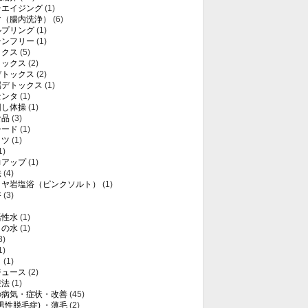
チエイジング
(1)
マ（腸内洗浄）
(6)
ルプリング
(1)
テンフリー
(1)
ックス
(5)
トックス
(2)
デトックス
(2)
属デトックス
(1)
センタ
(1)
回し体操
(1)
食品
(3)
シード
(1)
ミツ
(1)
1)
力アップ
(1)
法
(4)
ラヤ岩塩浴（ピンクソルト）
(1)
浴
(3)
活性水
(1)
りの水
(1)
3)
1)
き
(1)
ジュース
(2)
療法
(1)
の病気・症状・改善
(45)
(男性脱毛症) ・薄毛
(2)