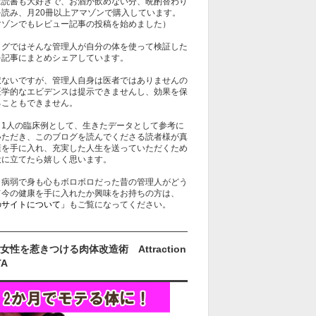
は読書も大好きで、お酒が飲めない分、晩酌替わり
を読み、月20冊以上アマゾンで購入しています。
マゾンでもレビュー記事の投稿を始めました）
ログではそんな管理人が自分の体を使って検証した
を記事にまとめシェアしています。
訳ないですが、管理人自身は医者ではありませんの
医学的なエビデンスは提示できませんし、効果を保
ることもできません。
、1人の臨床例として、生きたデータとして参考に
いただき、このブログを読んでくださる読者様が真
康を手に入れ、充実した人生を送っていただくため
役に立てたら嬉しく思います。
、病弱で身も心もボロボロだった昔の管理人がどう
て今の健康を手に入れたか興味をお持ちの方は、
のサイトについて」
もご覧になってください。
女性を惹きつける肉体改造術 Attraction
TA