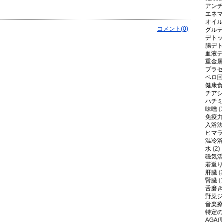
アン
エネ
オイ
コメント(0)
グル
デト
腸デ
血液
重金
プラ
ベロ
健康
チア
ハチ
味噌
(
免疫
入浴
ヒマ
温冷
水
(2)
磁気
若返
肝臓
(
腎臓
(
舌磨
野菜
音楽
特定
AGA