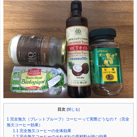
目次
[
閉じる
]
1
完全無欠（ブレットプルーフ）コーヒーって実際どうなの？（完全
無欠コーヒー効果）
1.1
完全無欠コーヒーの全体効果
1.2
完全無欠コーヒーのそれぞれの原材料が持つ効果