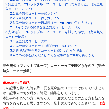
2
完全無欠（ブレットプルーフ）コーヒー作ってみました。（完全無
欠コーヒーレシピ）
2.1
完全無欠コーヒー公式レシピ
2.2
完全無欠コーヒー作り方ポイント
2.3
完全無欠コーヒー原材料は全てAmazonで手に入ります
2.4
1分でできる簡単な完全無欠コーヒーの作り方
3
完全無欠（ブレットプルーフ）コーヒーを試した感想。（完全無欠
コーヒー結果）
3.1
完全無欠コーヒーの味
3.2
完全無欠コーヒーを1週間続けて感じたこと
3.3
管理人が完全無欠コーヒーを続けなかった理由
3.4
この記事を読んだ人はこんな記事にもご興味があるかも
完全無欠（ブレットプルーフ）コーヒーって実際どうなの？（完全
無欠コーヒー効果）
※2020年1月追記
この記事を書いた時以降一度も完全無欠コーヒーは飲んでいません
が、記事内の何か所かに追記、編集をしています。
本記事を初めての方はもちろん、一度読んだことのある方も新たな
情報を得られると思いますので、是非読んでみてくださいね。
（追
記以上）