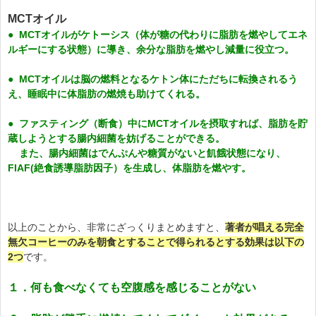
MCTオイル
● MCTオイルがケトーシス（体が糖の代わりに脂肪を燃やしてエネ
ルギーにする状態）に導き、余分な脂肪を燃やし減量に役立つ。
● MCTオイルは脳の燃料となるケトン体にただちに転換されるう
え、睡眠中に体脂肪の燃焼も助けてくれる。
● ファスティング（断食）中にMCTオイルを摂取すれば、脂肪を貯
蔵しようとする腸内細菌を妨げることができる。
また、腸内細菌はでんぷんや糖質がないと飢餓状態になり、
FIAF(絶食誘導脂肪因子）を生成し、体脂肪を燃やす。
以上のことから、非常にざっくりまとめますと、
著者が唱える
完全
無欠コーヒーのみを朝食とすることで得られるとする効果は以下の
2つ
です。
１．何も食べなくても空腹感を感じることがない