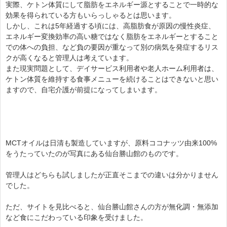
実際、ケトン体質にして脂肪をエネルギー源とすることで一時的な
効果を得られている方もいらっしゃるとは思います。
しかし、これは5年経過する頃には、高脂肪食が原因の慢性炎症、
エネルギー変換効率の高い糖ではなく脂肪をエネルギーとすること
での体への負担、など負の要因が重なって別の病気を発症するリス
クが高くなると管理人は考えています。
また現実問題として、デイサービス利用者や老人ホーム利用者は、
ケトン体質を維持する食事メニューを続けることはできないと思い
ますので、自宅介護が前提になってしまいます。
MCTオイルは日清も製造していますが、原料ココナッツ由来100%
をうたっていたのが写真にある仙台勝山館のものです。
管理人はどちらも試しましたが正直そこまでの違いは分かりません
でした。
ただ、サイトを見比べると、仙台勝山館さんの方が無化調・無添加
など食にこだわっている印象を受けました。