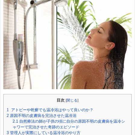
目次
[
閉じる
]
1
アトピーや乾癬でも温冷浴はやって良いのか？
2
原因不明の皮膚病を完治させた温冷浴
2.1
自然療法の師が子供の頃に自分の原因不明の皮膚病を温冷シ
ャワーで完治させた奇跡のエピソード
3
管理人が実際にしている温冷浴のやり方