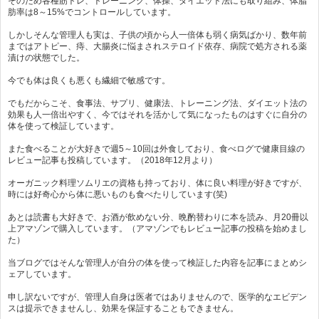
そのため各種筋トレ、トレーニング、体操、ダイエット法にも取り組み、体脂
肪率は8～15%でコントロールしています。
しかしそんな管理人も実は、子供の頃から人一倍体も弱く病気ばかり、数年前
まではアトピー、痔、大腸炎に悩まされステロイド依存、病院で処方される薬
漬けの状態でした。
今でも体は良くも悪くも繊細で敏感です。
でもだからこそ、食事法、サプリ、健康法、トレーニング法、ダイエット法の
効果も人一倍出やすく、今ではそれを活かして気になったものはすぐに自分の
体を使って検証しています。
また食べることが大好きで週5～10回は外食しており、食べログで健康目線の
レビュー記事も投稿しています。（2018年12月より）
オーガニック料理ソムリエの資格も持っており、体に良い料理が好きですが、
時には好奇心から体に悪いものも食べたりしています(笑)
あとは読書も大好きで、お酒が飲めない分、晩酌替わりに本を読み、月20冊以
上アマゾンで購入しています。（アマゾンでもレビュー記事の投稿を始めまし
た）
当ブログではそんな管理人が自分の体を使って検証した内容を記事にまとめシ
ェアしています。
申し訳ないですが、管理人自身は医者ではありませんので、医学的なエビデン
スは提示できませんし、効果を保証することもできません。