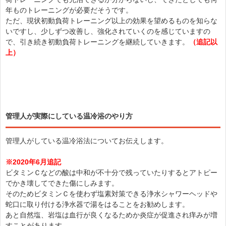
年ものトレーニングが必要だそうです。
ただ、現状初動負荷トレーニング以上の効果を望めるものを知らな
いですし、少しずつ改善し、強化されていくのを感じていますの
で、引き続き初動負荷トレーニングを継続していきます。
（追記以
上）
管理人が実際にしている温冷浴のやり方
管理人がしている温冷浴法についてお伝えします。
※2020年6月追記
ビタミンＣなどの酸は中和が不十分で残っていたりするとアトピー
でかき壊してできた傷にしみます。
そのためビタミンＣを使わず塩素対策できる浄水シャワーヘッドや
蛇口に取り付ける浄水器で湯をはることをお勧めします。
あと自然塩、岩塩は血行が良くなるためか炎症が促進され痒みが増
すことがあります。