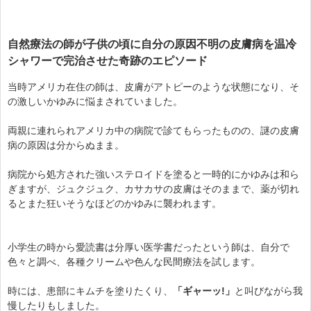
自然療法の師が子供の頃に自分の原因不明の皮膚病を温冷
シャワーで完治させた奇跡のエピソード
当時アメリカ在住の師は、皮膚がアトピーのような状態になり、そ
の激しいかゆみに悩まされていました。
両親に連れられアメリカ中の病院で診てもらったものの、謎の皮膚
病の原因は分からぬまま。
病院から処方された強いステロイドを塗ると一時的にかゆみは和ら
ぎますが、ジュクジュク、カサカサの皮膚はそのままで、薬が切れ
るとまた狂いそうなほどのかゆみに襲われます。
小学生の時から愛読書は分厚い医学書だったという師は、自分で
色々と調べ、各種クリームや色んな民間療法を試します。
時には、患部にキムチを塗りたくり、
「ギャーッ!」
と叫びながら我
慢したりもしました。