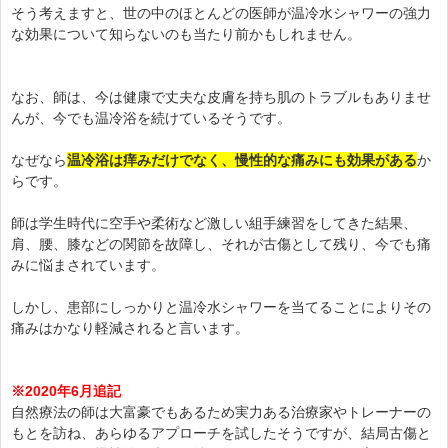
そう考えますと、世の中のほとんどの医師が温冷水シャワーの強力
な効果について知らないのも当たり前かもしれません。
なお、師は、今は健康で丈夫な皮膚を持ち肌のトラブルもありませ
んが、今でも温冷浴を続けているそうです。
なぜなら
温冷浴は痒みだけでなく、慢性的な痛みにも効果がある
か
らです。
師は学生時代に空手や柔術など激しい組手練習をしてきた結果、
肩、腰、膝などの関節を故障し、それが古傷として残り、今でも痛
みに悩まされています。
しかし、患部にしっかりと温冷水シャワーを当てることによりその
痛みはかなり軽減されると言います。
※2020年6月追記
自然療法の師は大富豪でもあるため実力ある治療家やトレーナーの
もとを訪ね、あらゆるアプローチを試したそうですが、結局古傷と