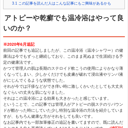
3.1
この記事を読んだ人はこんな記事にもご興味があるかも
アトピーや乾癬でも温冷浴はやって良
いのか？
※2020年6月追記
前回の記事でも追記しましたが、この温冷浴（温冷シャワー）の健
康法は今でもずっと継続しており、このまま死ぬまで生涯続ける予
定の健康法です。
かつて管理人の肌は長期のステロイド軟こうの使用によりかなり薄
くなってしまい、少しかくだけでも皮膚が破れて浸出液やリンパ液
がにじんでくるような状態でした。
それが今では汗疹などができ痒い時に激しくかいたとしても大丈夫
なぐらいの丈夫な肌になりました。
それはこの温冷浴による効果も大きかったと感じています。
ということで、この記事では管理人がアトピーの脱ステのリバウン
ドが酷かった時にしていた少し特別な温冷浴の方法を紹介していま
すが、もちろん健康な方がそれをしても良いです。
なお記事内でも一部加筆修正の追記を書いてますので、既に読んだ