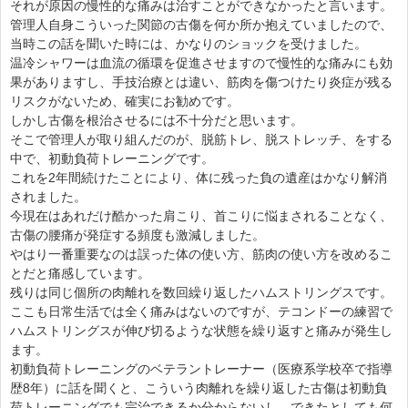
それが原因の慢性的な痛みは治すことができなかったと言います。
管理人自身こういった関節の古傷を何か所か抱えていましたので、
当時この話を聞いた時には、かなりのショックを受けました。
温冷シャワーは血流の循環を促進させますので慢性的な痛みにも効
果がありますし、手技治療とは違い、筋肉を傷つけたり炎症が残る
リスクがないため、確実にお勧めです。
しかし古傷を根治させるには不十分だと思います。
そこで管理人が取り組んだのが、脱筋トレ、脱ストレッチ、をする
中で、初動負荷トレーニングです。
これを2年間続けたことにより、体に残った負の遺産はかなり解消
されました。
今現在はあれだけ酷かった肩こり、首こりに悩まされることなく、
古傷の腰痛が発症する頻度も激減しました。
やはり一番重要なのは誤った体の使い方、筋肉の使い方を改めるこ
とだと痛感しています。
残りは同じ個所の肉離れを数回繰り返したハムストリングスです。
ここも日常生活では全く痛みはないのですが、テコンドーの練習で
ハムストリングスが伸び切るような状態を繰り返すと痛みが発生し
ます。
初動負荷トレーニングのベテラントレーナー（医療系学校卒で指導
歴8年）に話を聞くと、こういう肉離れを繰り返した古傷は初動負
荷トレーニングでも完治できるか分からないし、できたとしても何