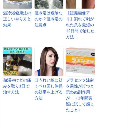
温冷浴健康法の
温冷浴は危険な
【証拠画像ア
正しいやり方と
のか？温冷浴の
リ】割れて剥が
効果
注意点
れた爪を最短の
12日間で治した
方法！
熱湯やけどの痛
ほうれい線に効
プラセンタ注射
みを取り1日で
くベロ回し体操
を男性が打つと
治す方法
の効果を上げる
思わぬ副作用
方法
が！（1年間実
際に試して感じ
たこと）