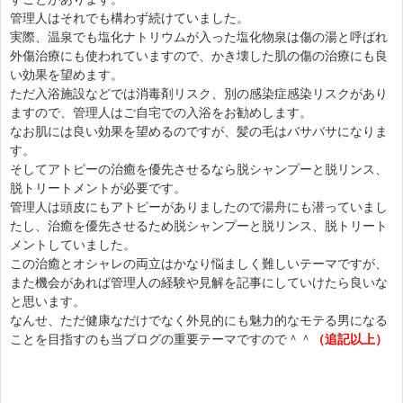
管理人はそれでも構わず続けていました。
実際、温泉でも塩化ナトリウムが入った塩化物泉は傷の湯と呼ばれ
外傷治療にも使われていますので、かき壊した肌の傷の治療にも良
い効果を望めます。
ただ入浴施設などでは消毒剤リスク、別の感染症感染リスクがあり
ますので、管理人はご自宅での入浴をお勧めします。
なお肌には良い効果を望めるのですが、髪の毛はバサバサになりま
す。
そしてアトピーの治癒を優先させるなら脱シャンプーと脱リンス、
脱トリートメントが必要です。
管理人は頭皮にもアトピーがありましたので湯舟にも潜っていまし
たし、治癒を優先させるため脱シャンプーと脱リンス、脱トリート
メントしていました。
この治癒とオシャレの両立はかなり悩ましく難しいテーマですが、
また機会があれば管理人の経験や見解を記事にしていけたら良いな
と思います。
なんせ、ただ健康なだけでなく外見的にも魅力的なモテる男になる
ことを目指すのも当ブログの重要テーマですので＾＾
（追記以上）